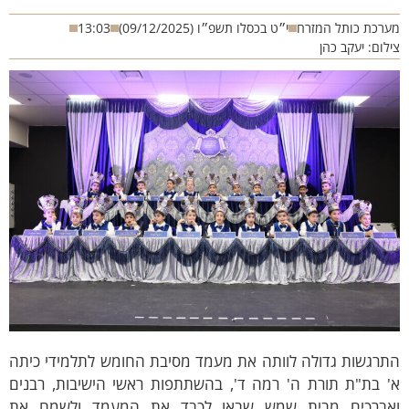
רכת כותל המזרח
י״ט בכסלו תשפ״ו (09/12/2025)
13:03
לום: יעקב כהן
תרגשות גדולה לוותה את מעמד מסיבת החומש לתלמידי כיתה
' בת"ת תורת ה' רמה ד', בהשתתפות ראשי הישיבות, רבנים
אברכים מבית שמש שבאו לכבד את המעמד ולשמח את