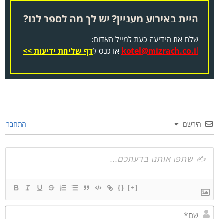
היית באירוע מעניין? יש לך מה לספר לנו?
שלח את הידיעה כעת למייל האדום:
kotel@mizrach.co.il
או כנס ל
דף שליחת ידיעות >>
הירשם
התחבר
{}
[+]
שם*