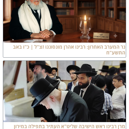
ר המערב האחרון: רבינו אהרן מונסונגו זצ"ל | כ"ו באב
תשע"ח
רן רבינו ראש הישיבה שליט"א העתיר בתפילה במירון