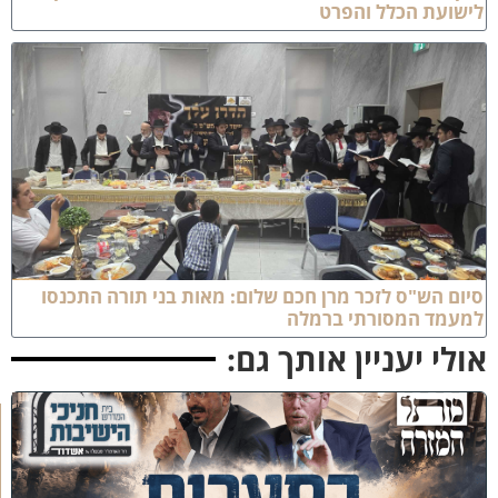
ישועת הכלל והפרט
יום הש"ס לזכר מרן חכם שלום: מאות בני תורה התכנסו
מעמד המסורתי ברמלה
ולי יעניין אותך גם:
כ
נ
ס
'
ב