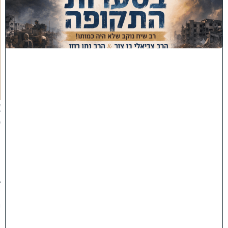
ס
ע
ר
ו
ת
ה
ת
ק
ו
פ
ה
'
צ
פ
ו
:
ר
ב
ש
י
ח