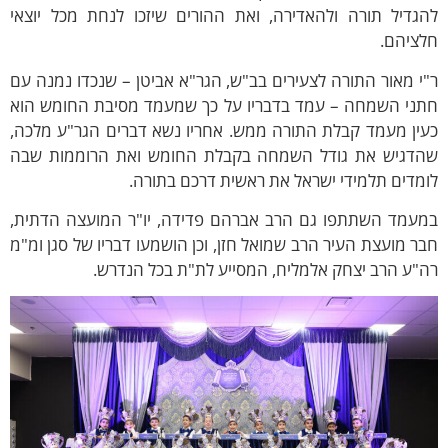
הגדיל תורה ולהאדירה, ואת ההורים שיזכו לנחת מכל יוצאי
לציהם.
י מאור התורה לצעירים בב"ש, הגר"א אביטן – שנכדו נמנה עם
תני השמחה – עמד בדבריו על כך שמעמד מסיבת החומש הוא
עין מעמד קבלת התורה ממש. אחריו נשא דברים הגר"ע מלכה,
הדגיש את גודל השמחה בקבלת החומש ואת הרוממות שבה
מדים תלמידי ישראל את ראשית דרכם בתורה.
מעמד השתתפו גם הרב אברהם פדידה, יו"ר המועצה הדתית,
ר מועצת העיר הרב שמואל חזן, וכן הושמעו דבריו של סגן ומ"מ
"ע הרב יצחק אלמליח, המסייע לת"ת בכל הנדרש.