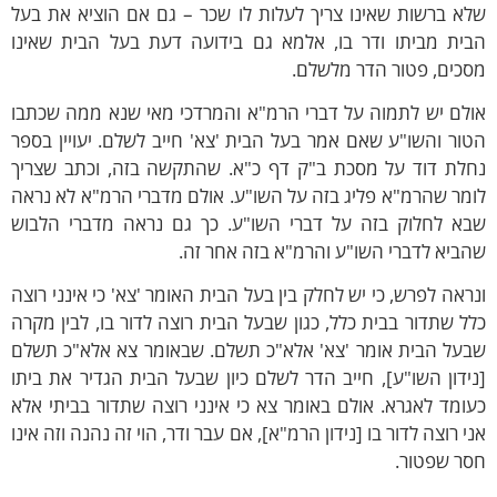
א ברשות שאינו צריך לעלות לו שכר – גם אם הוציא את בעל
בית מביתו ודר בו, אלמא גם בידועה דעת בעל הבית שאינו
כים, פטור הדר מלשלם.
ולם יש לתמוה על דברי הרמ"א והמרדכי מאי שנא ממה שכתבו
ור והשו"ע שאם אמר בעל הבית 'צא' חייב לשלם. יעויין בספר
חלת דוד על מסכת ב"ק דף כ"א. שהתקשה בזה, וכתב שצריך
מר שהרמ"א פליג בזה על השו"ע. אולם מדברי הרמ"א לא נראה
בא לחלוק בזה על דברי השו"ע. כך גם נראה מדברי הלבוש
ביא לדברי השו"ע והרמ"א בזה אחר זה.
ראה לפרש, כי יש לחלק בין בעל הבית האומר 'צא' כי אינני רוצה
ל שתדור בבית כלל, כגון שבעל הבית רוצה לדור בו, לבין מקרה
בעל הבית אומר 'צא' אלא"כ תשלם. שבאומר צא אלא"כ תשלם
ידון השו"ע], חייב הדר לשלם כיון שבעל הבית הגדיר את ביתו
ומד לאגרא. אולם באומר צא כי אינני רוצה שתדור בביתי אלא
י רוצה לדור בו [נידון הרמ"א], אם עבר ודר, הוי זה נהנה וזה אינו
סר שפטור.