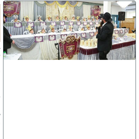
ו
ה
ע
ר
ב
נ
א
ב
ס
נ
י
ף
'
ע
מ
ל
י
ה