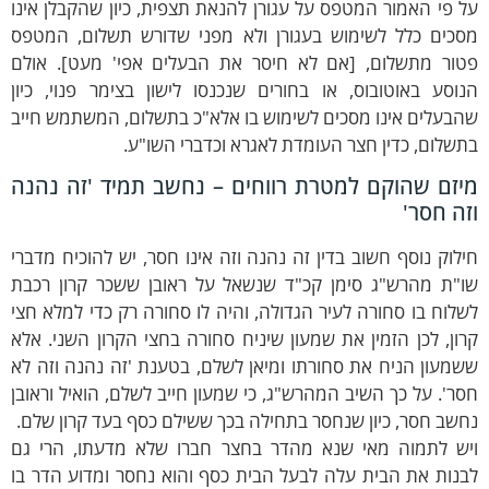
 פי האמור המטפס על עגורן להנאת תצפית, כיון שהקבלן אינו
סכים כלל לשימוש בעגורן ולא מפני שדורש תשלום, המטפס
טור מתשלום, [אם לא חיסר את הבעלים אפי' מעט]. אולם
וסע באוטובוס, או בחורים שנכנסו לישון בצימר פנוי, כיון
בעלים אינו מסכים לשימוש בו אלא"כ בתשלום, המשתמש חייב
שלום, כדין חצר העומדת לאגרא וכדברי השו"ע.
יזם שהוקם למטרת רווחים – נחשב תמיד 'זה נהנה
זה חסר'
לוק נוסף חשוב בדין זה נהנה וזה אינו חסר, יש להוכיח מדברי
ו"ת מהרש"ג סימן קכ"ד שנשאל על ראובן ששכר קרון רכבת
לוח בו סחורה לעיר הגדולה, והיה לו סחורה רק כדי למלא חצי
ון, לכן הזמין את שמעון שיניח סחורה בחצי הקרון השני. אלא
מעון הניח את סחורתו ומיאן לשלם, בטענת 'זה נהנה וזה לא
ר'. על כך השיב המהרש"ג, כי שמעון חייב לשלם, הואיל וראובן
שב חסר, כיון שנחסר בתחילה בכך ששילם כסף בעד קרון שלם.
יש לתמוה מאי שנא מהדר בחצר חברו שלא מדעתו, הרי גם
נות את הבית עלה לבעל הבית כסף והוא נחסר ומדוע הדר בו