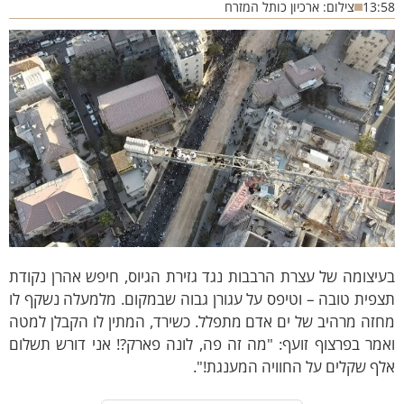
13:
צילום: ארכיון כותל המזרח
יצומה של עצרת הרבבות נגד גזירת הגיוס, חיפש אהרן נקודת
פית טובה – וטיפס על עגורן גבוה שבמקום. מלמעלה נשקף לו
זה מרהיב של ים אדם מתפלל. כשירד, המתין לו הקבלן למטה
מר בפרצוף זועף: "מה זה פה, לונה פארק?! אני דורש תשלום
ף שקלים על החוויה המענגת!".