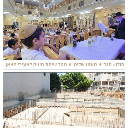
ולון: הגר"צ מאזוז שליט"א מסר שיחת חיזוק לצעירי הצאן