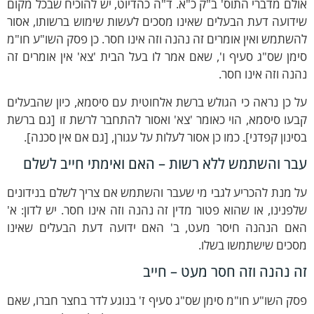
לם מדברי התוס' ב"ק כ"א. ד"ה כהדיוט, יש להוכיח שבכל מקום
דועה דעת הבעלים שאינו מסכים לעשות שימוש ברשותו, אסור
שתמש ואין אומרים זה נהנה וזה אינו חסר. כן פסק השו"ע חו"מ
מן שס"ג סעיף ו', שאם אמר לו בעל הבית 'צא' אין אומרים זה
נה וזה אינו חסר.
 כן נראה כי הגולש ברשת אלחוטית עם סיסמא, כיון שהבעלים
עו סיסמא, הוי כאומר 'צא' ואסור להתחבר לרשת זו [גם ברשת
ינון קפדני]. כמו כן אסור לעלות על עגורן, [גם אם אין סכנה].
בר והשתמש ללא רשות – האם ואימתי חייב לשלם
 מנת להכריע לגבי מי שעבר והשתמש אם צריך לשלם בנידונים
פנינו, או שהוא פטור מדין זה נהנה וזה אינו חסר. יש לדון: א'
אם הנהנה חיסר מעט, ב' האם ידועה דעת הבעלים שאינו
סכים שישתמשו בשלו.
ה נהנה וזה חסר מעט – חייב
ק השו"ע חו"מ סימן שס"ג סעיף ז' בנוגע לדר בחצר חברו, שאם