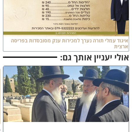
יגוד עמלי תורה נערך למכירות ענק מסובסדות בפריסה
רצית
ולי יעניין אותך גם:
א
מ
ה
ש
ל
מ
ל
כ
ו
ת
:
ב