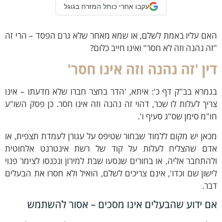
עקבו אחרי כותל המזרח בגוגל
אם עליו באמת לשלם, או שמא מאחר שלא גרם הפסד – הרי זה
ה נהנה וזה לא חסר" ואינו חייב כלום?
ין 'זה נהנה וזה אינו חסר'
מרא בב"ק דף כ': איתא, 'הדר בחצר חברו שלא מדעתו – אינו
יך לעלות לו שכר, דהוי זה נהנה וזה אינו חסר. כן פסק השו"ע
"מ סימן שס"ג סעיף ו'.
אן יש מקום ללמוד שבחור שטיפס על עגורן לעמדת תצפית, או
דם שהצליח לעלות על קוד של רשת אינטרנט אלחוטית
התחבר אליה, או בחורים שנסעו שבת למירון ונכנסו לצימר פנוי
שון שם וכדו', אינם צריכים לשלם, הואיל ולא חסרו את הבעלים
ר.
ם ידוע שהבעלים אינו מסכים – אסור להשתמש