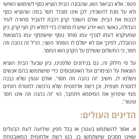
ור. אלא הביאור הוא, שהבונה הבית הוציא כסף לשימושו האישי
לא על מנת להשכירו, לכן אינו מוגדר חסר במה שהוציא כסף
בנות את הבית. אולם השוכר קרון רכבת להוביל סחורה לעיר
דולה, כאשר הוא יודע שיש לו סחורה כדי למלא רק חצי קרון, כיון
מעיקרא דעתו לצרף עמו סוחר נוסף שישתתף עמו בהוצאות
ובלה, לפיכך אם לא ישלם לו הסוחר השני, הו"ל זה נהנה וזה
ר, כי התשלום ששילם על הקרון הוא החסר.
 פי חילוק זה, גם בנידונים שלפנינו, כיון שבעל הבית הוציא
צאות על הצימרים ועל האוטובוסים כדי שישתמשו בהם אנשים
שלמו לו, חשיב 'זה נהנה וזה חסר'. אולם עגורן שלא נבנה
מטרת תצפית, וכן רשת אלחוטית שלא נרכשה למטרת רווחים
י שיפרוץ את הסיסמא ויתחבר, הוי 'זה נהנה וזה אינו חסר
טור'.
דינים העולים:
. אסור להשתמש בעגורן או בכל חפץ, שידועה דעת הבעלים
אינו מסכים שישתמשו בו, כגון רשת אלחוטית המאובטחת