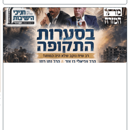
כ
נ
ס
'
ב
ס
ע
ר
ו
ת
ה
ת
ק
ו
פ
ה
'
צ
פ
ו
:
ר