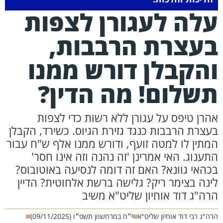
לה לעגורן לצפות
עצרת הרבבות,
הקבלן דורש ממנו
שלום! מה הדין?
הרן טיפס על עגורן ללא רשות כדי לצפות
עצרת הרבבות כנגד גזירת הגיוס. כשירד, הקבלן
מתין לו למטה זועף, ודורש ממנו אלף ש"ח עבור
תענוג. האי אמרינן 'זה נהנה וזה אינו חסר'
כהאי גוונא? האם זה דומה לנסיעה באוטובוס?
ינה בצימר ריק? גלישה ברשת אלחוטית? הדיין
רה"ג דוד אוחיון שליט"א משיב
ה"ג רבי דוד אוחיון שליט"א
י״ח במרחשוון תשפ״ו (09/11/2025)