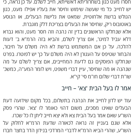
רו מעט כגון בשחרוריתא דאשייתא, חייב לשלם. על כן נראה, כי
 לחייב כל מי שעשה שימוש וחיסר את בעליו אפילו מעט, כגון
גולש ברשת אלחוטית, שמאט את גלישת הבעלים, או הנוסע
וטובוס ריק, שחיסר את הבעלים בצריכת דלק מוגברת.
א שנחלקו הראשונים בדין זה נהנה וזה חסר מעט, והוא גברא
לא עביד למיגר, אם צריך לשלם, והביא בזה הרמ"א ב' דעות
הלכה. על כן אם המשתמש ברשת לא היה משלם על חיבור,
בחור שטיפס על העגורן לא היה משלם על כך יש לפוטרו. בפרט
נחלקו הפוסקים גם לדעת המחייבים, אם צריך לשלם על מה
הנה או מה שחיסר, עיין דברי משפט, ויש לומר המע"ה, כמשכ'
"ת דברי שלום חו"מ סי' קי"א.
מר לו בעל הבית 'צא' – חייב
ד יש לדון לחייב את הנהנה בתשלום, בכל מקום שידועה דעת
בעלים שאינו מסכים, משום דהוי כאומר לו 'צא'. שהרי פסק
ו"ע שאם אמר בעל הבית צא ולא יצא חייב ליתן לו כל שכרו.
לא שגם בעניין זה נראה לכאורה שדעת הרמ"א לחלוק על
ו"ע, שהרי הביא הרמ"א לדברי המרדכי בנידון הדר בחצר חברו