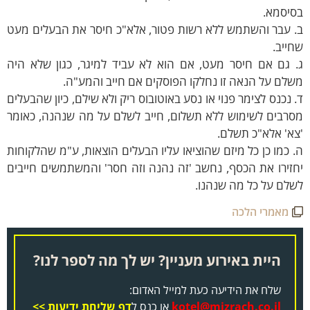
סיסמא.
. עבר והשתמש ללא רשות פטור, אלא"כ חיסר את הבעלים מעט
ייב.
. גם אם חיסר מעט, אם הוא לא עביד למיגר, כגון שלא היה
לם על הנאה זו נחלקו הפוסקים אם חייב והמע"ה.
 נכנס לצימר פנוי או נסע באוטובוס ריק ולא שילם, כיון שהבעלים
סרבים לשימוש ללא תשלום, חייב לשלם על מה שנהנה, כאומר
א' אלא"כ תשלם.
 כמו כן כל מיזם שהוציאו עליו הבעלים הוצאות, ע"מ שהלקוחות
זירו את הכסף, נחשב 'זה נהנה וזה חסר' והמשתמשים חייבים
לם על כל מה שנהנו.
מאמרי הלכה
היית באירוע מעניין? יש לך מה לספר לנו?
שלח את הידיעה כעת למייל האדום:
kotel@mizrach.co.il
או כנס ל
דף שליחת ידיעות >>