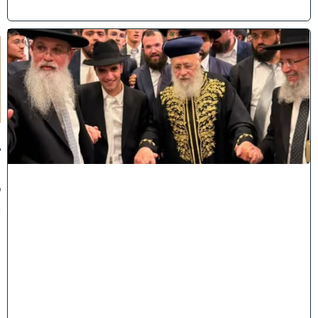
)
ק
וֹ
ל
חָ
תָ
ן
:
ג
ד
ו
ל
י
ה
ת
ו
ר
ה