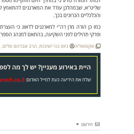
לכותל המזרח נודע כי במהלך היום התקיימו מספר ש
שליט"א, שבמהלכן עודד את המארגנים להתאמץ לקי
והכלכליים הכרוכים בכך.
ופרקי תהילים לפני השקיעה, בהתאם למנהג הספרדי
אקטואליה
גיוס בני ישיבות
,
הרב אברהם סלים
,
ה
היית באירוע מעניין? יש לך מה לספר
שלח את הידיעה כעת למייל האדום:
rach.co.il
הירשם