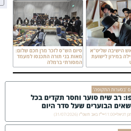
אש הישיבה שליט"א
סיום הש"ס לזכר מרן חכם שלום:
לה במירון לישועת
מאות בני תורה התכנסו למעמד
המסורתי ברמלה
ס 'בסערות התקופה'
ו: רב שיח סוער וחסר תקדים בכל
שאים הבוערים שעל סדר היום
ן דניאל
11:00
י״ז באב תשפ״ו (31/07/2026)