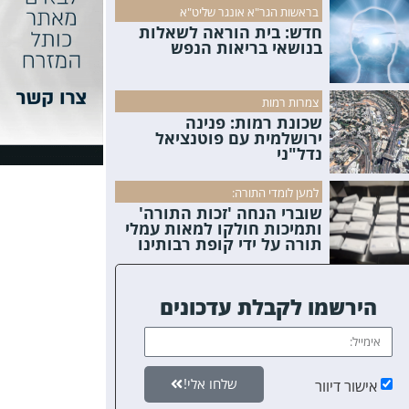
בראשות הגר"א אונגר שליט"א
חדש: בית הוראה לשאלות
בנושאי בריאות הנפש
צמרות רמות
שכונת רמות: פנינה
ירושלמית עם פוטנציאל
נדל"ני
למען לומדי התורה:
שוברי הנחה 'זכות התורה'
ותמיכות חולקו למאות עמלי
תורה על ידי קופת רבותינו
הירשמו לקבלת עדכונים
שלחו אלי!
אישור דיוור