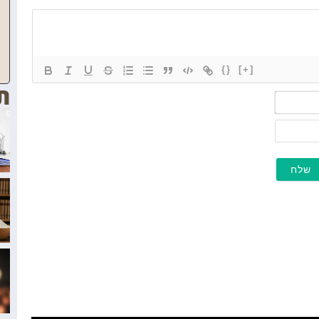
{}
[+]
ת
שם*
מייל