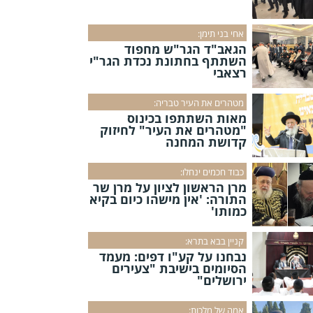
אחי בני תימן:
הגאב"ד הגר"ש מחפוד
השתתף בחתונת נכדת הגר"י
רצאבי
מטהרים את העיר טבריה:
מאות השתתפו בכינוס
"מטהרים את העיר" לחיזוק
קדושת המחנה
כבוד חכמים ינחלו:
מרן הראשון לציון על מרן שר
התורה: 'אין מישהו כיום בקיא
כמותו'
קניין בבא בתרא:
נבחנו על קע"ו דפים: מעמד
הסיומים בישיבת "צעירים
ירושלים"
אמה של מלכות: