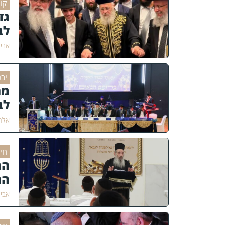
קוֹ
גד
לב
אבי
יב
מר
לב
אלחנ
חי
הג
הת
אבי