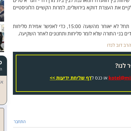
יחות בין הוועדה המארגנת לבין בית מרן רה"י הגר"א סלים
ים את העצרת דווקא בירושלים, למרות הקשיים הלוגיסטיים
כמו כן הורה מרן רה"י למארגנים לדאוג כי העצרת תחל לא יאוחר מהשעה 15:00, כדי לאפשר אמירת סליחות
ם בני התורה שלא לומר סליחות ותחנונים לאחר השקיעה.
רב דוב לנדו
כ
 לנו?
הד
kotel@miz
או כנס ל
דף שליחת ידיעות >>
אי
התחבר