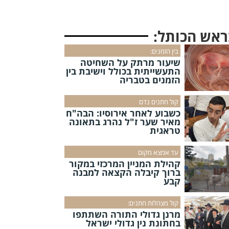
ראש הכותל:
בין הזמנים:
שיעור מרתק על השחיטה
התעשייתית בכולל וישיבת בין
הזמנים בטבריה
קול חתנים נדם
כשבוע לאחר אירוסיו: הבה"ח
מאיר שער ז"ל נהרג בתאונה
טראגית
עד אמצא מקום
קהילת המניין המרכזי במקור
ברוך קיבלה הקצאה למבנה
קבע
קול מצהלות חתנים:
מרנן גדולי התורה השתתפו
בחתונת נין גדולי ישראל