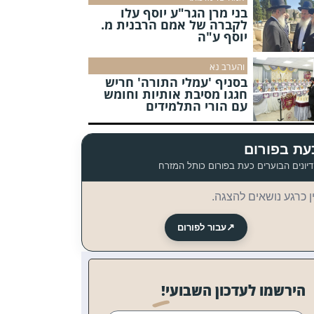
בני מרן הגר"ע יוסף עלו
לקברה של אמם הרבנית מ.
יוסף ע"ה
והערב נא
בסניף 'עמלי התורה' חריש
חגגו מסיבת אותיות וחומש
עם הורי התלמידים
עת בפורום
יונים הבוערים כעת בפורום כותל המזרח
ן כרגע נושאים להצגה.
↗
עבור לפורום
הירשמו לעדכון השבועי!