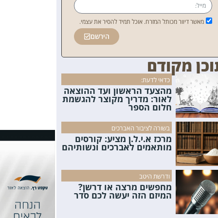
מאשר דיוור מכותל המזרח. אוכל תמיד להסיר את עצמי.
הירשם
וכן מקודם
כדאי לדעת:
מהצעד הראשון ועד ההוצאה
לאור: מדריך מקוצר להגשמת
חלום הספר
בשורה לציבור האברכים
מרכז א.י.ל.ן מציע: קורסים
מותאמים לאברכים ונשותיהם
ודרשת היטב
מחפשים מרצה או דרשן?
המיזם הזה יעשה לכם סדר