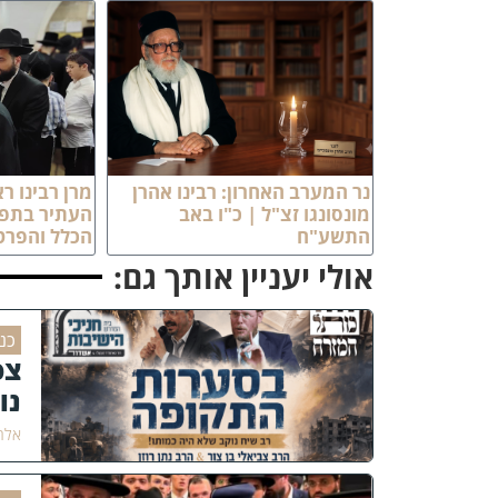
נר המערב האחרון: רבינו אהרן
מרן רבינו ר
מונסונגו זצ"ל | כ"ו באב
העתיר בתפי
התשע"ח
הכלל והפרט
אולי יעניין אותך גם:
כנ
צפ
נו
אלחנ