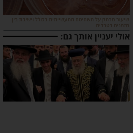
יעור מרתק על השחיטה התעשייתית בכולל וישיבת בין
זמנים בטבריה
ולי יעניין אותך גם:
ק
וֹ
ל
חָ
תָ
ן
:
ג
ד
ו
ל
י
ה