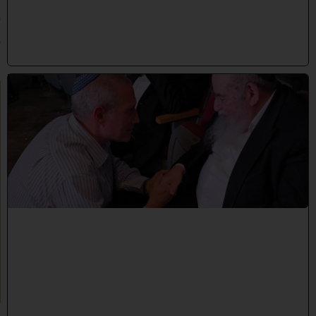
2
0
2
6
)
ו
ר
א
ו
כ
י
ש
ם
ה
'
נ
ק
ר
א
ע
ל
י
ך
:
ב