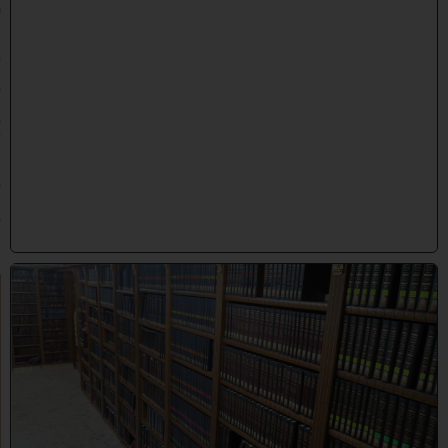
פ
״
ו
(
2
9
/
0
7
/
2
0
2
6
)
ב
ב
ר
כ
ת
ר
א
ש
י
ה
י