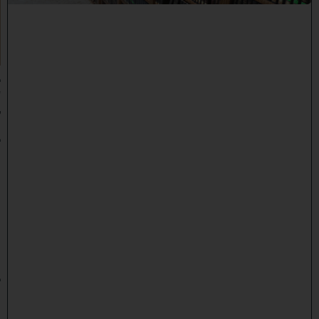
ש
י
ב
ה
:
ב
ע
ק
ב
ו
ת
ה
ת
ר
ח
ב
ו
ת