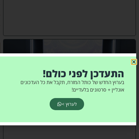
7
/
2
0
2
6
)
י
ב
נ
ה
ו
התעדכן לפני כולם!
ח
כ
מ
בערוץ החדש של כותל המזרח, תקבל את כל העדכונים
י
אונליין + סרטונים בלעדיים!
ה
:
מ
לערוץ >
ר
ן
ה