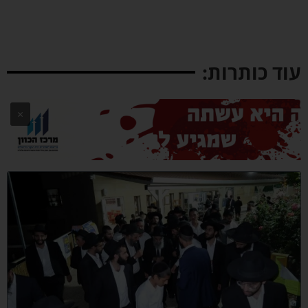
וד כותרות:
×