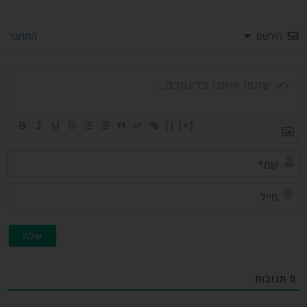
הירשם
התחבר
{}
[+]
שם*
מייל
תגובות