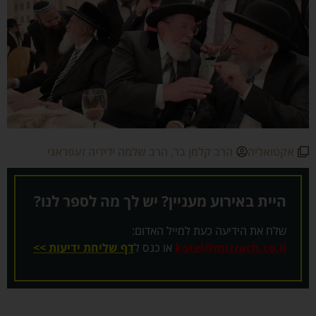
אקטואליה
הרב קלמן בר
,
הרב שלמה ידידיה זעפראני
היית באירוע מעניין? יש לך מה לספר לנו?
שלח את הידיעה כעת למייל האדום:
kotel@mizrach.co.il
או כנס ל
דף שליחת ידיעות >>