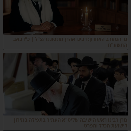
ר המערב האחרון: רבינו אהרן מונסונגו זצ"ל | כ"ו באב
תשע"ח
רן רבינו ראש הישיבה שליט"א העתיר בתפילה במירון
ישועת הכלל והפרט