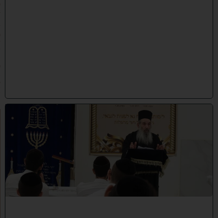
(
3
1
/
0
7
/
2
0
2
6
)
ח
י
ז
ו
ק
ו
ה
ת
ע
ו
ר
ר
ו
ת