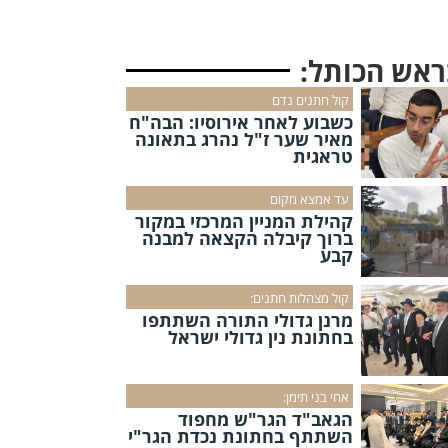
ראש הכותל:
קול חתנים נדם
כשבוע לאחר אירוסיו: הבה"ח
מאיר שער ז"ל נהרג בתאונה
טראגית
עד אמצא מקום
קהילת המניין המרכזי במקור
ברוך קיבלה הקצאה למבנה
קבע
קול מצהלות חתנים:
מרנן גדולי התורה השתתפו
בחתונת נין גדולי ישראל
אחי בני תימן:
הגאב"ד הגר"ש מחפוד
השתתף בחתונת נכדת הגר"י