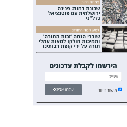
צמרות רמות
שכונת רמות: פנינה
ירושלמית עם פוטנציאל
נדל"ני
למען לומדי התורה:
שוברי הנחה 'זכות התורה'
ותמיכות חולקו למאות עמלי
תורה על ידי קופת רבותינו
הירשמו לקבלת עדכונים
שלחו אלי!
אישור דיוור