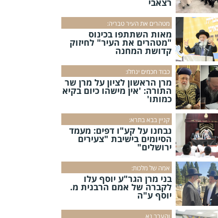
רצאבי
מטהרים את העיר טבריה:
מאות השתתפו בכינוס
"מטהרים את העיר" לחיזוק
קדושת המחנה
כבוד חכמים ינחלו:
מרן הראשון לציון על מרן שר
התורה: 'אין מישהו כיום בקיא
כמותו'
קניין בבא בתרא:
נבחנו על קע"ו דפים: מעמד
הסיומים בישיבת "צעירים
ירושלים"
אמה של מלכות:
בני מרן הגר"ע יוסף עלו
לקברה של אמם הרבנית מ.
יוסף ע"ה
והערב נא