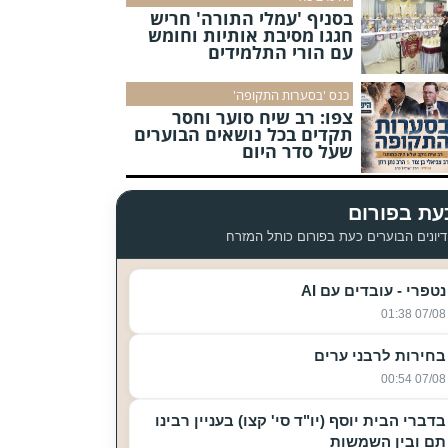
בסניף 'עמלי התורה' חריש
חגגו מסיבת אותיות וחומש
עם הורי התלמידים
כנס 'בסערות התקופה'
צפו: רב שיח סוער וחסר
תקדים בכל נושאים הבוערים
שעל סדר היום
עת בפורום
יונים הבוערים כעת בפורום כותל המזרח
נטפרי - עובדים עם AI
07/08 01:38
בחירות לרבני ערים
07/08 00:54
בדברי הבית יוסף (יו"ד סי' קצו) בעניין רבינו
תם ובין השמשות