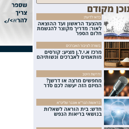
וכן מקודם
כדאי לדעת:
מהצעד הראשון ועד ההוצאה
לאור: מדריך מקוצר להגשמת
חלום הספר
בשורה לציבור האברכים
מרכז א.י.ל.ן מציע: קורסים
מותאמים לאברכים ונשותיהם
ודרשת היטב
מחפשים מרצה או דרשן?
המיזם הזה יעשה לכם סדר
בראשות הגר"א אונגר שליט"א
חדש: בית הוראה לשאלות
בנושאי בריאות הנפש