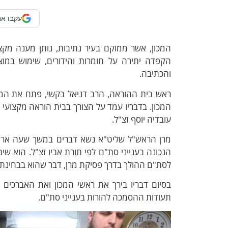
עקבו אח
המכון, אשר ממוקם בעיר נתיבות, נותן מענה מקצו
הקפדה יתירה על חומרות והידורים, שימוש במוצ
והכתיבה.
ראש בית ההוראה, הרב דניאל בקשי, פתח את המ
המכון. בדבריו עמד על הצורך בבית הוראה מקצועי
עובדיה יוסף זצ"ל.
מרן הראש"ל שליט"א נשא דברים במשך שעה ארו
הנכונה בענייני סת"ם לפי תורת אביו זצ"ל. הוא ש
לסת"ם ההולך בדרך פסיקת מרן, דבר שהוא בבחינת ק
בסיום דבריו בירך את ראשי המכון ואת האברכי
תעודות ההסמכה להורות בענייני סת"ם.