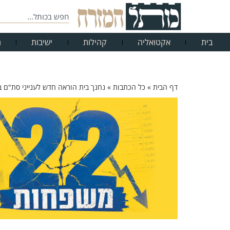
בית
אקטואליה
קהילות
ישיבות
ח
דף הבית
»
כל הכתבות
»
נחנך בית הוראה חדש לענייני סת"ם ב