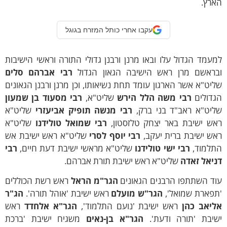
ארץ.
עקבו אחרי כותל המזרח בגוגל
עמד הגדול עלו ובאו מרנן ורבנן גדולי התורה וראשי הישיבות
בראשם מרן ראש הישיבה הגאון הגדול
רבי אברהם סלים
יט"א אשר הארגון עומד תחת נשיאותו, וכן מרנן ורבנן הגאונים
גדולים
רבי משה הלל הירש
שליט"א,
רבי מסעוד בן שמעון
ליט"א ראב"ד בני ברק,
רבי מנשה תופיק אביעזרי
שליט"א
אש ישיבת באר יצחק טלזסטון,
רבי שמואל טולידנו
שליט"א
אש ישיבת ברית יעקב,
רבי יוסף לסרי
שליט"א ראש ישיבת אש
תלמוד,
רבי ישי טולידנו
שליט"א מראשי ישיבת דעת חיים,
רבי
ניאל זאדה
שליט"א ראש ישיבת תורת אברהם.
וד השתתפו הרבנים הגאונים
הגר"מ הראל
ראש רשת הכוללים
תפארת שמואל',
הגר"ש מועלם
ראש ישיבת 'אוהל תורה'.
הג"ר
ליאב כהן
ראש ישיבת 'נועם התלמוד',
הגר"א אלחדד
ראש
שיבת 'תורה ודעת'.
הגר"א בן-נאים
משגיח ישיבת 'ברכת