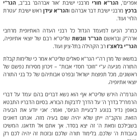
פרים',
הגר"א חורי
מרבני ישיבת 'אור אברהם' בב"ב,
הגר"י
רכץ
מרבני ישיבת דבר אברהם ו
הגר"א עידן
ראש ישיבת 'עטרת
וי' ועוד.
מו"כ הגיעו למעמד הגדול כל רבני העדה האתיופית מרחבי
רה"ק ובראשם
הגר"ר וובשת
שליט"א רבם של יוצאי אתיופיה,
גר"י בלאצ'ו
רב הקהילה בתל-ציון ועוד.
שאו של מרן רה"י הגר"א סאלים שליט"א אמר כי שלימות קבלת
ורה מגיעה ע"י "וזוכר חסדי אבות" – זיכרון מסירות נפשם של
שונים, מכל תפוצות ישראל ובפרט אבותיהם של כל בני התורה
צאי אתיופיה.
גרמ"ה הירש שליט"א אף הוא נשא דברים בהם עמד על דברי
מח"ל בדרך ה' על הדרך לדבקות הבורא. בסיום הדבריו התבטא
ופן נדיר בנוגע ל'בעיית הגיוס', ואמר: 'אני יודע את הבעיה
זאת. והקב"ה ייתן שלא יהיה שום בעיה מזה. אנחנו דואגים
שבילכם ומאת ה' זה יצא בסדר. אך אתם אל תדאגו. המשיכו
בודת ה' שלכם. בלימוד תורה שלכם ובזכות זה יהיה לכם רק