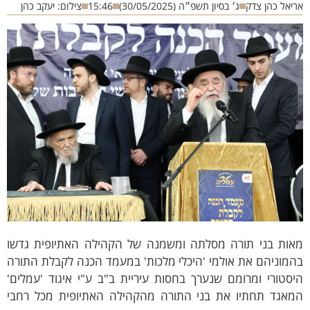
יאל כהן צדק
ג׳ בסיון תשפ״ה (30/05/2025)
15:46
צילום: יעקב כהן
אות בני תורה מסלתה ומשמנה של הקהילה האתיופית גדשו
מוניהם את אולמי 'היכלי מלכות' במעמד הכנה לקבלת התורה
סטורי ומרומם שנערך בחסות עיריית ב"ב ע"י איגוד 'עמלים'
מאגד תחתיו את בני התורה מהקהילה האתיופית מכל רחבי