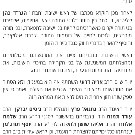
ב".
אחר מכן הוקרא מכתבו של ראש ישיבת 'חברון'
הגר"ד כהן
יט"א, בו כתב בין היתר "לבני התורה יוצאי אתיופיה, אשריכם
י תורה יקרים כאשר זכיתם להיות בני ישיבה לתפארת, ובני תורה
ובהקים, ולזכות לחיים של רוממות התורה וקרבת א-לוקים",
וסיף להאריך בדברי חיזוק כנגד גזירות הזמן.
אשי הישיבות בדבריהם ציינו את התרגשותם מיכולותיהם
מהצלחתם המשגשגת של בני הקהילה בהיכלי הישיבות, את
דותיהם התרומיות והנעלות, ואת נחישותם הרבה.
ו"ר ש"ס הרב
אריה דרעי
השתתף אף הוא במעמד, ולא הסתיר
ת התרגשותו מהציבור העצום שגדשו את האולם, ואמר כי אין
ק שזהו חזון אחרית הימים לראות את המראה הזה.
"ר האיגוד הרב
נתנאל פרץ
ומנהליו הרב
ניסים יברקן
והרב
ודד תמנה
הודו בדבריהם בראשונה לסגני רה"ע הרב
שלמה
לחרר
והרב
אליהו שושן
ולמשנה לרה"ע הרב
יוסף תורג'מן
רתמו ככל יכולתם להצלחת המעמד, וכן לראש עיריית ב"ב הרב