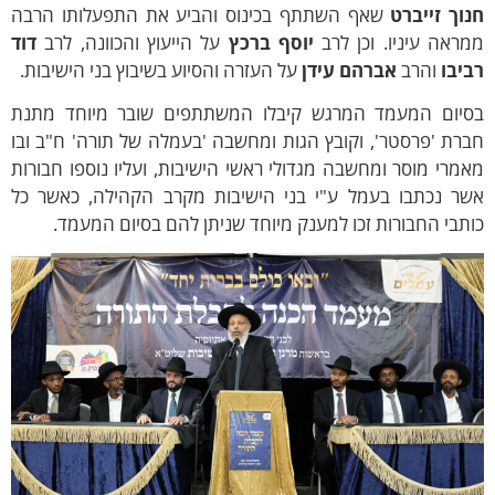
וך זייברט
שאף השתתף בכינוס והביע את התפעלותו הרבה
ראה עיניו. וכן לרב
יוסף ברכץ
על הייעוץ והכוונה, לרב
דוד
יבו
והרב
אברהם עידן
על העזרה והסיוע בשיבוץ בני הישיבות.
סיום המעמד המרגש קיבלו המשתתפים שובר מיוחד מתנת
רת 'פרסטר', וקובץ הגות ומחשבה 'בעמלה של תורה' ח"ב ובו
מרי מוסר ומחשבה מגדולי ראשי הישיבות, ועליו נוספו חבורות
שר נכתבו בעמל ע"י בני הישיבות מקרב הקהילה, כאשר כל
תבי החבורות זכו למענק מיוחד שניתן להם בסיום המעמד.