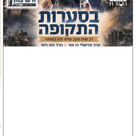
נ
ס
'
ב
ס
ע
ר
ו
ת
ה
ת
ק
ו
פ
ה
'
צ
פ
ו
:
ר
ב
ש