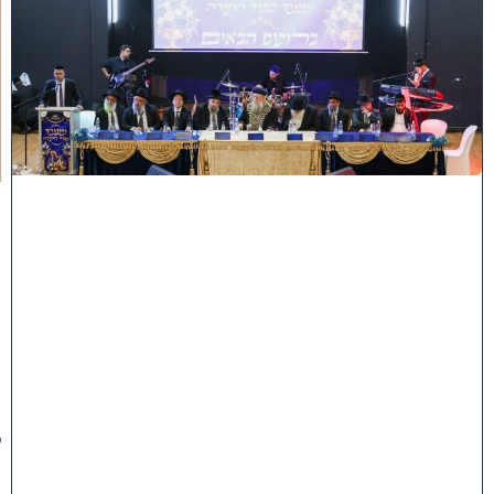
ב
נ
ה
ו
ח
כ
מ
י
ה
:
מ
ר
ן
ה
ר
א
ש
"
ל
ה