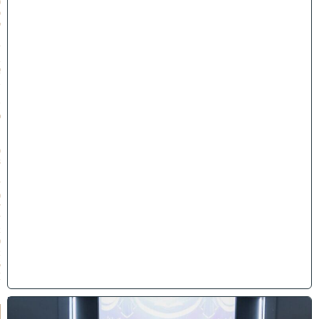
0
9
י
״
ז
ב
א
ב
ת
ש
פ
״
ו
(
3
1
/
0
7
/
2
0
2
6
)
י