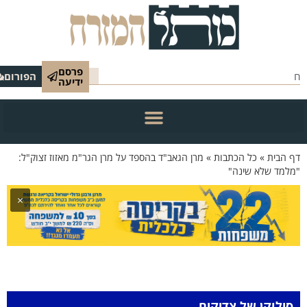
פרסם
הפורום
ידיעה
 הבית
»
כל הכתבות
»
מרן הגאב"ד בהספד על מרן הגר"מ מאזוז זצוק"ל:
למד שלא שינה"
×
סילוקן של צדיקים