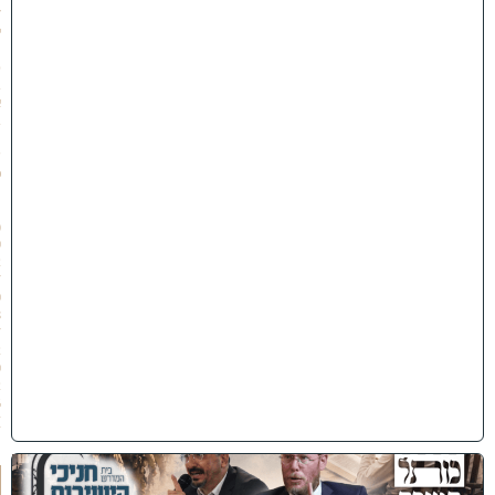
7
י
״
ט
ב
א
ב
ת
ש
פ
״
ו
(
0
2
/
0
8
/
2
0
2
6
)
כ