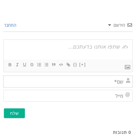
הירשם
התחבר
{}
[+]
שם*
מייל
תגובות