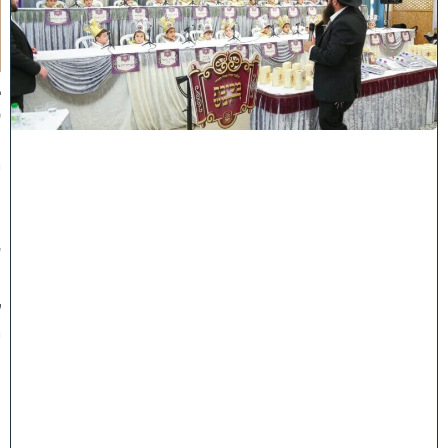
ר
ב
נ
א
ב
ס
נ
י
ף
'
ע
מ
ל
י
ה
ת
ו