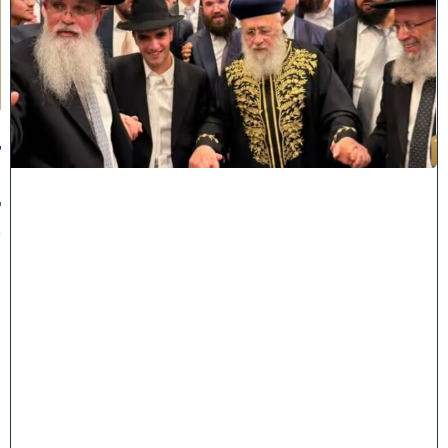
ק
וֹ
ל
חָ
תָ
ן
:
ג
ד
ו
ל
י
ה
ת
ו
ר
ה
ה
ש