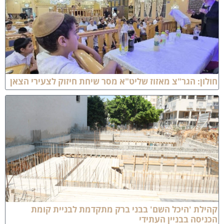
ולון: הגר"צ מאזוז שליט"א מסר שיחת חיזוק לצעירי הצאן
הילת 'היכל השם' בבני ברק מתקדמת לבניית קומת
כניסה בבניין העתידי