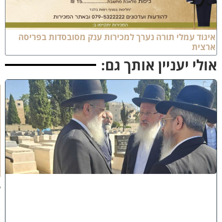
יגוד עמלי תורה נערך למכירות ענק מסובסדות בפריסה
רצית
ולי יעניין אותך גם:
א
מ
ה
ש
ל
מ
ל
כ
ו
ת
:
ב
נ
י