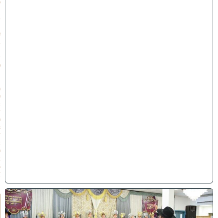
י
״
ט
ב
א
ב
ת
ש
פ
״
ו
(
0
2
/
0
8
/
2
0
2
6
)
ו
ה
ע