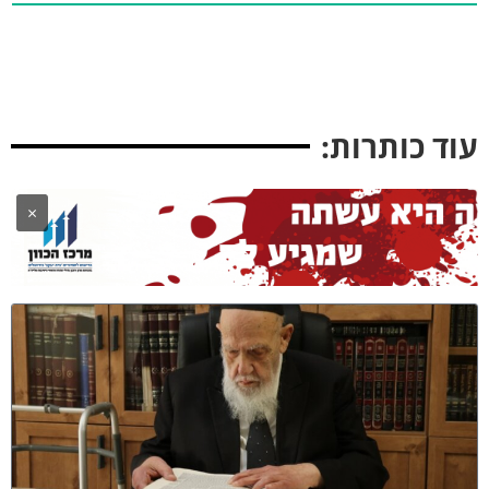
וד כותרות:
×