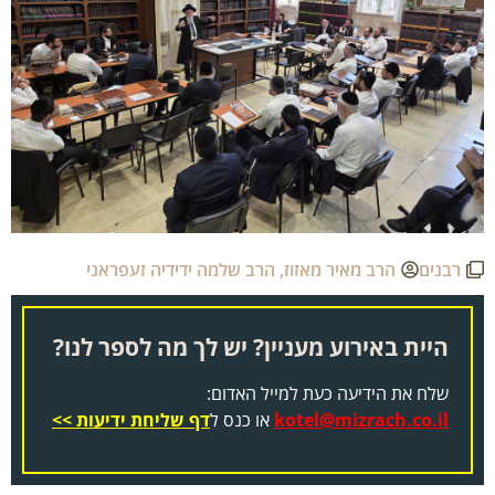
רבנים
הרב מאיר מאזוז
,
הרב שלמה ידידיה זעפראני
היית באירוע מעניין? יש לך מה לספר לנו?
שלח את הידיעה כעת למייל האדום:
kotel@mizrach.co.il
או כנס ל
דף שליחת ידיעות >>