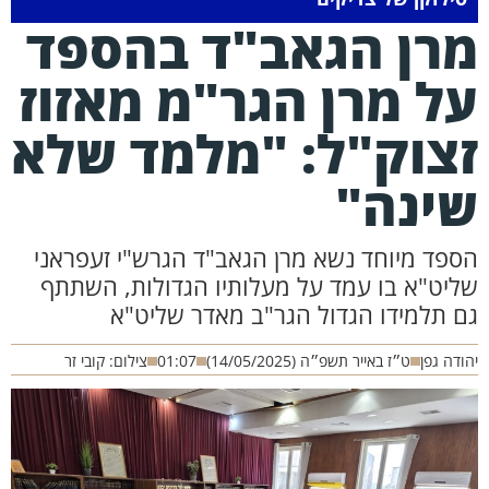
רן הגאב"ד בהספד
ל מרן הגר"מ מאזוז
צוק"ל: "מלמד שלא
ינה"
ספד מיוחד נשא מרן הגאב"ד הגרש"י זעפראני
ליט"א בו עמד על מעלותיו הגדולות, השתתף
ם תלמידו הגדול הגר"ב מאדר שליט"א
ודה גפן
ט״ז באייר תשפ״ה (14/05/2025)
01:07
צילום: קובי זר