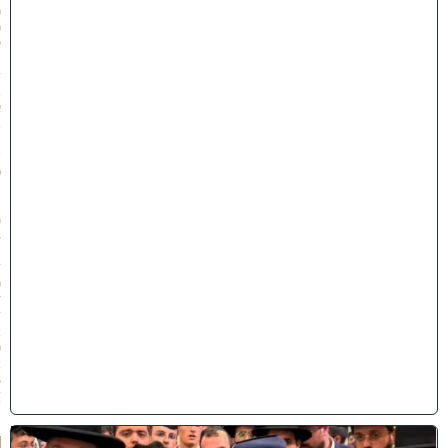
0
0
י
״
ז
ב
א
ב
ת
ש
פ
״
ו
(
3
1
/
0
7
/
2
0
2
6
)