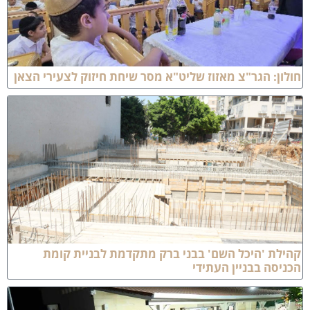
ולון: הגר"צ מאזוז שליט"א מסר שיחת חיזוק לצעירי הצאן
הילת 'היכל השם' בבני ברק מתקדמת לבניית קומת
כניסה בבניין העתידי