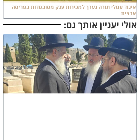
יגוד עמלי תורה נערך למכירות ענק מסובסדות בפריסה
רצית
ולי יעניין אותך גם:
א
מ
ה
ש
ל
מ
ל
כ
ו
ת
:
ב
נ
י
מ
ר