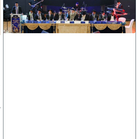
ו
ח
כ
מ
י
ה
:
מ
ר
ן
ה
ר
א
ש
"
ל
ה
ש
ת