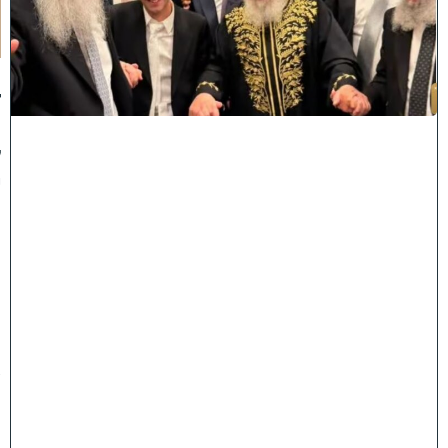
תָ
ן
:
ג
ד
ו
ל
י
ה
ת
ו
ר
ה
ה
ש
ת
ת