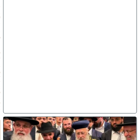
״
ז
ב
א
ב
ת
ש
פ
״
ו
(
3
1
/
0
7
/
2
0
2
6
)
ק
וֹ
ל
חָ