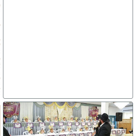
ב
א
ב
ת
ש
פ
״
ו
(
0
2
/
0
8
/
2
0
2
6
)
ו
ה
ע
ר
ב
נ