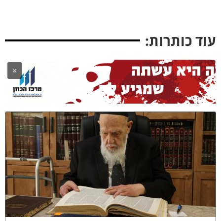
וד כותרות:
×