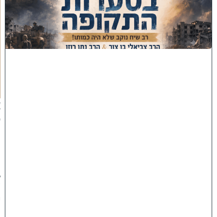
ס
ע
ר
ו
ת
ה
ת
ק
ו
פ
ה
'
צ
פ
ו
:
ר
ב
ש
י
ח