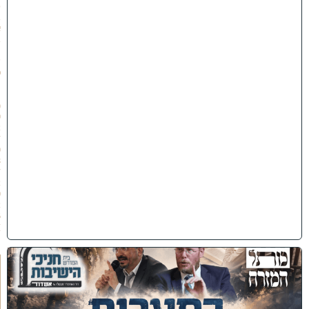
ט
ב
א
ב
ת
ש
פ
״
ו
(
0
2
/
0
8
/
2
0
2
6
)
כ
נ
ס
'
ב