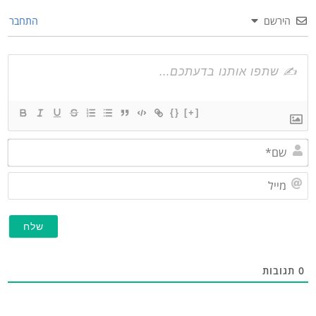
הירשם
התחבר
{}
[+]
שם*
מייל
תגובות