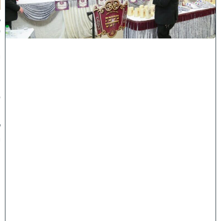
א
ב
ס
נ
י
ף
'
ע
מ
ל
י
ה
ת
ו
ר
ה