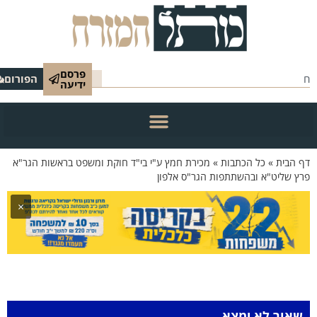
פרסם
הפורום
ידיעה
 הבית
»
כל הכתבות
»
מכירת חמץ ע"י בי"ד חוקת ומשפט בראשות הגר"א
ץ שליט"א ובהשתתפות הגר"ס אלפון
×
שאור לא ימצא