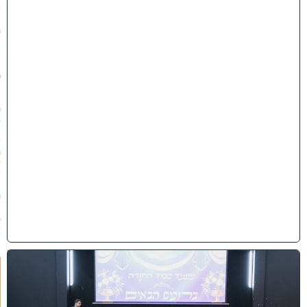
ז
ב
א
ב
ת
ש
פ
״
ו
(
3
1
/
0
7
/
2
0
2
6
)
י
ב
נ
ה