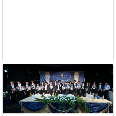
״
ו
(
2
8
/
0
7
/
2
0
2
6
)
ה
ד
ר
ן
ע
ל
ך
:
ל
ק