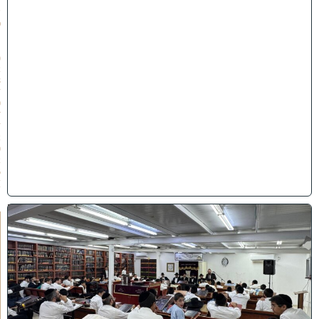
ת
ש
פ
״
ו
(
2
8
/
0
7
/
2
0
2
6
)
ב
י
ן
ה
ז
מ
נ
י
ם