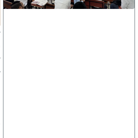
ת
ש
פ
"
ו
ב
נ
י
ב
ר
ק
:
ה
ג
ר
"
י
מ