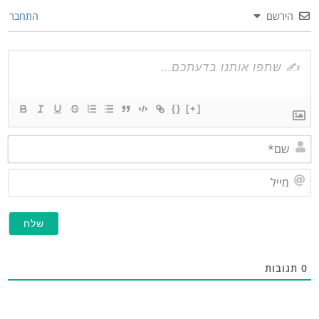
הירשם
התחבר
{}
[+]
שם*
מייל
תגובות