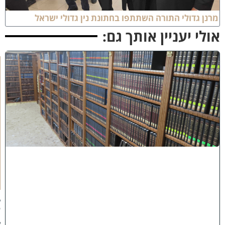
רנן גדולי התורה השתתפו בחתונת נין גדולי ישראל
ולי יעניין אותך גם:
ב
ב
ר
כ
ת
ר
א
ש
י
ה
י
ש
י
ב
ה
:
ב
ע
ק