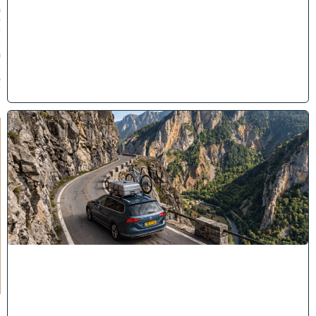
0
7
/
2
0
2
6
)
"
לֹ
א
יְ
אֻ
נֶּ
ה
לָ
הֶ
ם
כָּ
ל
רַ
ע
"
ה