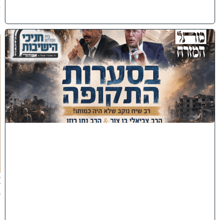
6
)
כ
נ
ס
'
ב
ס
ע
ר
ו
ת
ה
ת
ק
ו
פ
ה
'
צ
פ
ו