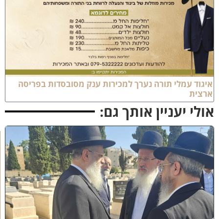
יגוד עמלי תורה נערך למכירות ענק מסובסדות בפריסה
רצית
ולי יעניין אותך גם:
א
מ
ה
ש
ל
מ
ל
כ
ו
ת
: