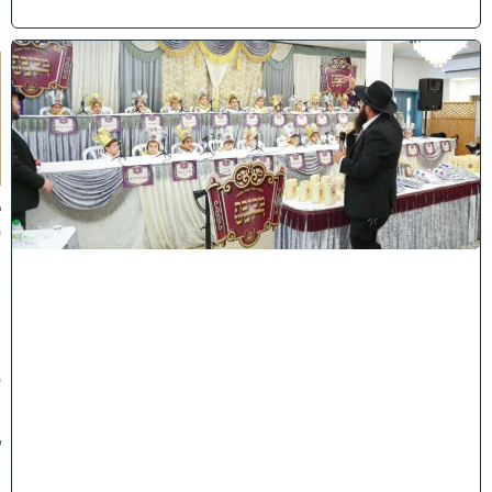
)
ו
ה
ע
ר
ב
נ
א
ב
ס
נ
י
ף
'
ע
מ
ל
י