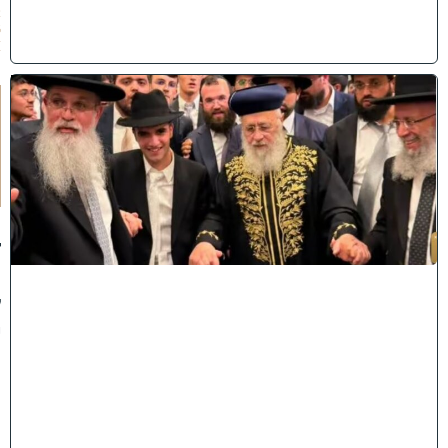
2
6
)
ק
וֹ
ל
חָ
תָ
ן
:
ג
ד
ו
ל
י
ה
ת
ו
ר