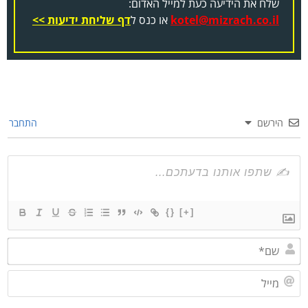
שלח את הידיעה כעת למייל האדום:
kotel@mizrach.co.il
או כנס ל
דף שליחת ידיעות >>
הירשם
התחבר
{}
[+]
שם*
מייל