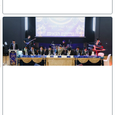
2
6
)
י
ב
נ
ה
ו
ח
כ
מ
י
ה
:
מ
ר
ן
ה
ר
א
ש