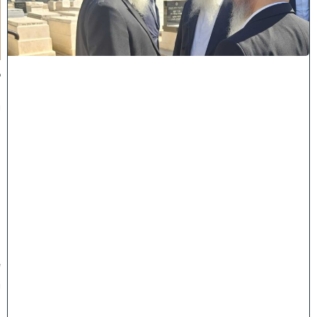
ל
כ
ו
ת
:
ב
נ
י
מ
ר
ן
ה
ג
ר
"
ע
י
ו