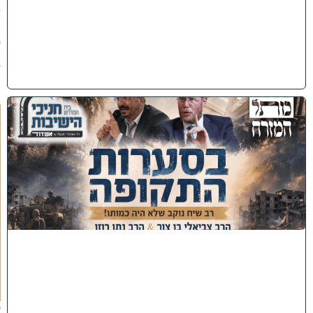
8
/
2
0
2
6
)
כ
נ
ס
'
ב
ס
ע
ר
ו
ת
ה
ת
ק
ו
פ
ה
'
צ