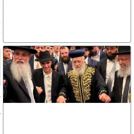
0
7
/
2
0
2
6
)
ק
וֹ
ל
חָ
תָ
ן
:
ג
ד
ו
ל
י
ה