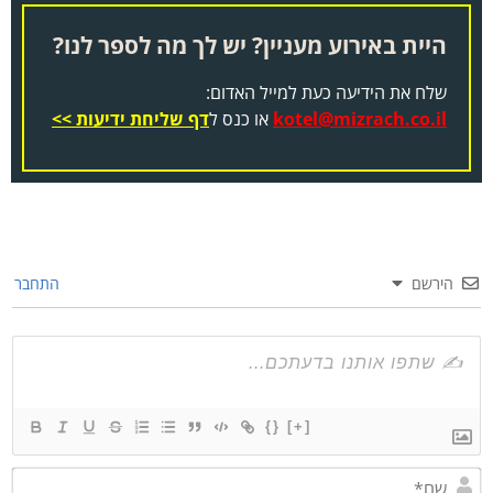
היית באירוע מעניין? יש לך מה לספר לנו?
שלח את הידיעה כעת למייל האדום:
kotel@mizrach.co.il
או כנס ל
דף שליחת ידיעות >>
הירשם
התחבר
{}
[+]
שם*