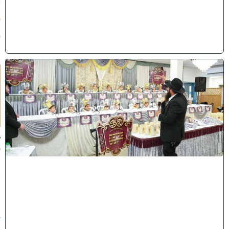
/
2
0
2
6
)
ו
ה
ע
ר
ב
נ
א
ב
ס
נ
י
ף
'
ע