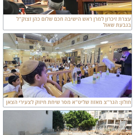
צרת זיכרון למרן ראש הישיבה חכם שלום כהן זצוק"ל
גבעת שאול
ולון: הגר"צ מאזוז שליט"א מסר שיחת חיזוק לצעירי הצאן