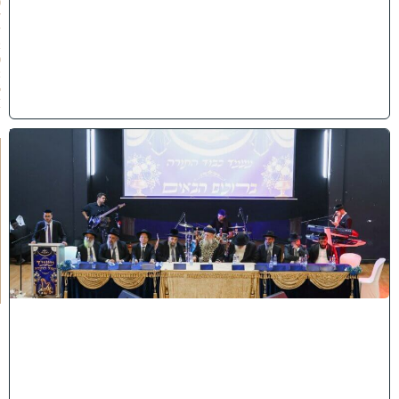
0
7
/
2
0
2
6
)
י
ב
נ
ה
ו
ח
כ
מ
י
ה
:
מ
ר
ן
ה