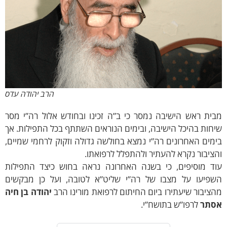
הרב יהודה עדס
ית ראש הישיבה נמסר כי ב”ה זכינו ובחודש אלול רה”י מסר
חות בהיכל הישיבה, ובימים הנוראים השתתף בכל התפילות. אך
מים האחרונים רה”י נמצא בחולשה גדולה וזקוק לרחמי שמיים,
ציבור נקרא להעתיר ולהתפלל לרפואתו.
וד מוסיפים, כי בשנה האחרונה נראה בחוש כיצד התפילות
שפיעו על מצבו של רה”י שליט”א לטובה, ועל כן מבקשים
ציבור שיעתירו ביום החיתום לרפואת מורינו הרב
יהודה בן חיה
סתר
לרפו”ש בתושח”י.