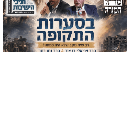
כ
נ
ס
'
ב
ס
ע
ר
ו
ת
ה
ת
ק
ו
פ
ה
'
צ
פ
ו
:
ר
ב