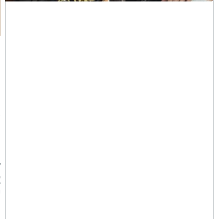
ח
ל
ו
:
מ
ר
ן
ה
ר
א
ש
ו
ן
ל
צ
י
ו