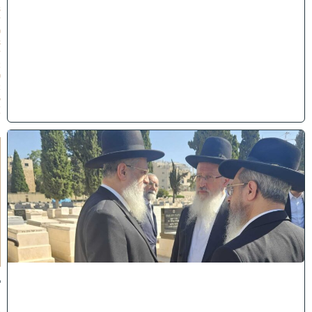
3
/
0
8
/
2
0
2
6
)
א
מ
ה
ש
ל
מ
ל
כ
ו
ת
:
ב
נ