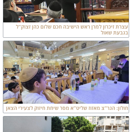
צרת זיכרון למרן ראש הישיבה חכם שלום כהן זצוק"ל
גבעת שאול
ולון: הגר"צ מאזוז שליט"א מסר שיחת חיזוק לצעירי הצאן