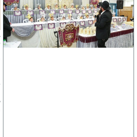
ה
ע
ר
ב
נ
א
ב
ס
נ
י
ף
'
ע
מ
ל
י
ה
ת
ו