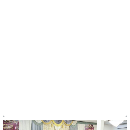
4
י
״
ט
ב
א
ב
ת
ש
פ
״
ו
(
0
2
/
0
8
/
2
0
2
6
)
ו