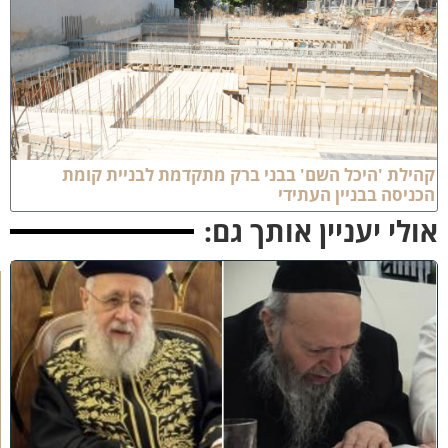
הילת 'היכל השם' בבני ברק מתקדמת לבניית קומת
כניסה בבניין העתידי
ולי יעניין אותך גם:
כ
ב
ו
ד
ח
כ
מ
י
ם
י
נ