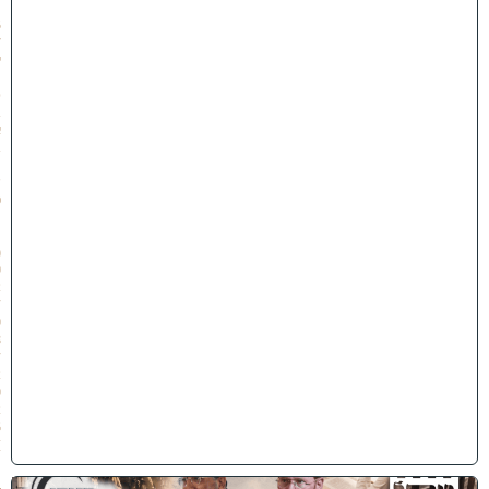
:
5
7
י
״
ט
ב
א
ב
ת
ש
פ
״
ו
(
0
2
/
0
8
/
2
0
2
6
)