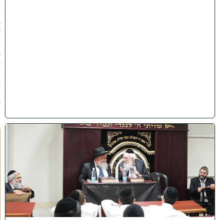
״
ו
(
0
3
/
0
8
/
2
0
2
6
)
ק
נ
י
י
ן
ב
ב
א
ב
ת
ר