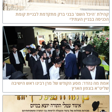
לת 'היכל השם' בבני ברק מתקדמת לבניית קומת
יסה בבניין העתידי
 מה נהדר: מסע הקודש של מרן רבינו ראש הישיבה
יט"א בצפון הארץ