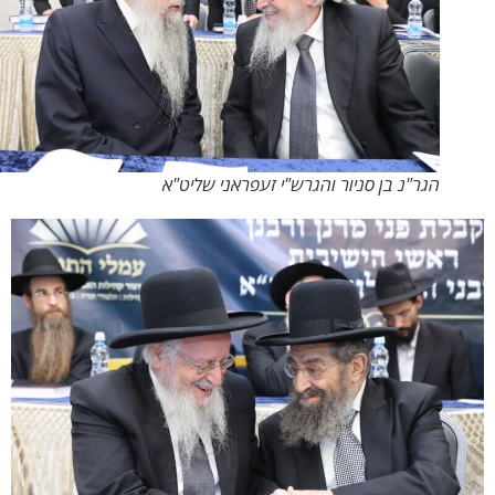
הגר"נ בן סניור והגרש"י זעפראני שליט"א