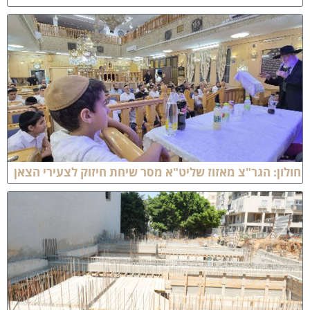
ון: הגר"צ מאזוז שליט"א מסר שיחת חיזוק לצעירי הצאן