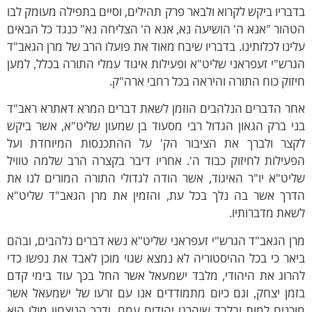
ריו ביקש לקרוא ולבאר פרק תהילים, וסיים בתפילה מעומק לבו
ור "אנא ה' הושיעה נא, אנא ה' הצליחה נא" כנגד כל הבאים
נו לכלותינו. בדבריו שיבח מאוד את פועלו הרב של מרן הגאב"ד
ש"י זעפראני שליט"א ופעילות איגוד עמלי התורה בכלל, למען
וק כוח התורה והיראה בכל רחבי ארה"ק.
 הדברים הנלהבים הוזמן לשאת דברים המרא דאתרא ראב"ד
 ברק הגאון הגדול רבי מסעוד בן שמעון שליט"א, אשר ביקש
ר ולברך את הציבור הק' על ההתכנסות המיוחדת ועל
ילות לחיזוק כבוד ה'. אחריו דיבר בקצרה הרב שלמה טוויל
ט"א יו"ר האיגוד, אשר הודה לגדולי התורה המורים לנו את
ך אשר בה נלך בכל עת, והזמין את מרן הגאב"ד שליט"א
ת מדברותיו.
 הגאב"ד הגרש"י זעפראני שליט"א נשא דברים נלהבים, ובהם
ר כי בכל ההיסטוריה לא נמצא שגוי מוכן לאבד את נפשו כדי
וג את היהודי, מלבד ישמעאל אשר החל בכך עוד בימי קדם
ן יצחק, וגם כיום מתמודדים אנו עם זרעו של ישמעאל אשר
נים למות ובלבד שיהרגו יהודים עמם. ודרך הניצחון מולו הוא