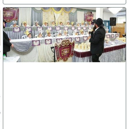
ו
ה
ע
ר
ב
נ
א
ב
ס
נ
י
ף
'
ע
מ
ל
י