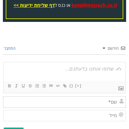
kotel@mizrach.co.il
או כנס ל
דף שליחת ידיעות >>
הירשם
התחבר
{}
[+]
שם*
מייל