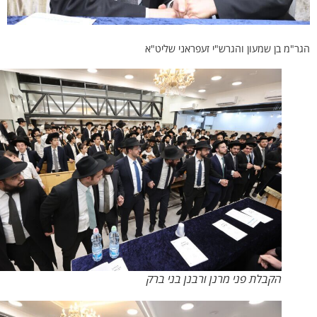
מ בן שמעון והגרש"י זעפראני שליט"א
הקבלת פני מרנן ורבנן בני ברק