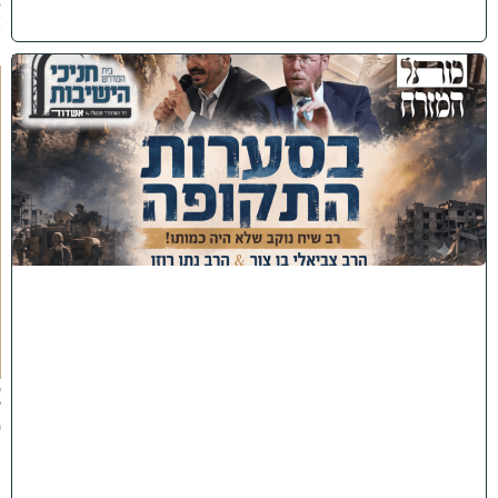
6
)
כ
נ
ס
'
ב
ס
ע
ר
ו
ת
ה
ת
ק
ו
פ
ה
'
צ
פ
ו
: