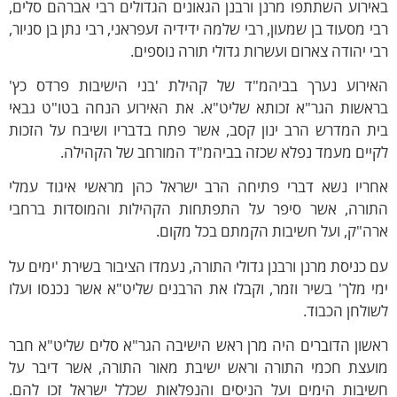
רוע השתתפו מרנן ורבנן הגאונים הגדולים רבי אברהם סלים,
 מסעוד בן שמעון, רבי שלמה ידידיה זעפראני, רבי נתן בן סניור,
 יהודה צארום ועשרות גדולי תורה נוספים.
רוע נערך בביהמ"ד של קהילת 'בני הישיבות פרדס כץ'
שות הגר"א זכותא שליט"א. את האירוע הנחה בטו"ט גבאי
 המדרש הרב ינון קסב, אשר פתח בדבריו ושיבח על הזכות
ים מעמד נפלא שכזה בביהמ"ד המורחב של הקהילה.
יו נשא דברי פתיחה הרב ישראל כהן מראשי איגוד עמלי
רה, אשר סיפר על התפתחות הקהילות והמוסדות ברחבי
"ק, ועל חשיבות הקמתם בכל מקום.
כניסת מרנן ורבנן גדולי התורה, נעמדו הציבור בשירת 'ימים על
 מלך' בשיר וזמר, וקבלו את הרבנים שליט"א אשר נכנסו ועלו
לחן הכבוד.
ון הדוברים היה מרן ראש הישיבה הגר"א סלים שליט"א חבר
צת חכמי התורה וראש ישיבת מאור התורה, אשר דיבר על
בות הימים ועל הניסים והנפלאות שכלל ישראל זכו להם.