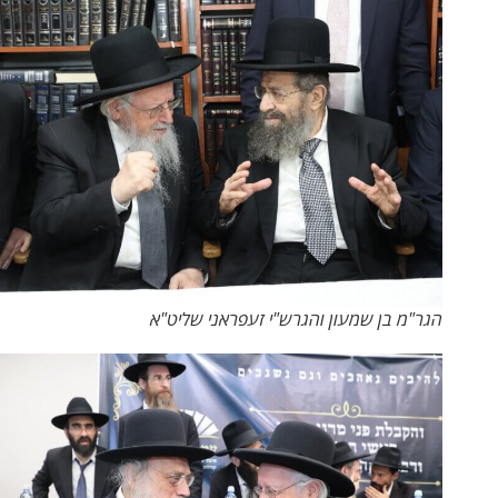
הגר"מ בן שמעון והגרש"י זעפראני שליט"א