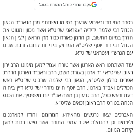
עקבו אחרי כותל המזרח בגוגל
דר המיוחד ובאירוע שנערך בסיומו השתתף מרן הגאב"ד הגאון
דול רבי שלמה ידידיה זעפראני שליט"א אשר מכוון ומנווט את
רך במיזם החשוב, וכן הוזמן כאורח כבוד מרן הראשון לציון הגאון
דול רבי דוד יוסף שליט"א המחזיק בידידות קרובה ורבת שנים
 הגרש"י זעפראני שליט"א.
ד השתתפו ראש הארגון אשר טורח ועמל למען מימונו הרב ירון
ובן שליט"א יו"ר ארגון בעזרת השם, הרב וראב"ד הארגון הרה"ג
פרים כחלון שליט"א, הגאון רבי שלמה שרביט שליט"א ראש
וללים ואב"ד בארגון, הרב יוסף חיים מזרחי שליט"א דיין ביחוה
ת וראש כולל, הרב גדעון בן משה אב"ד יורו משפטיך. את הכנס
חה בטו"ט הרב ראובן זכאים שליט"א.
אברכים יצאו נרגשים מהאירוע המרומם, והודו למארגנים
יוזמים וכן להנהלת איגוד עמלי התורה אשר סייעו רבות למען
דום המיזם.