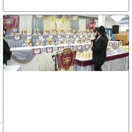
6
)
ו
ה
ע
ר
ב
נ
א
ב
ס
נ
י
ף
'
ע
מ
ל