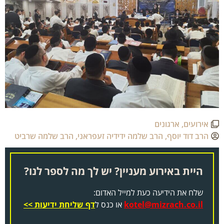
אירועים
,
ארגונים
הרב דוד יוסף
,
הרב שלמה ידידיה זעפראני
,
הרב שלמה שרביט
היית באירוע מעניין? יש לך מה לספר לנו?
שלח את הידיעה כעת למייל האדום:
kotel@mizrach.co.il
או כנס ל
דף שליחת ידיעות >>