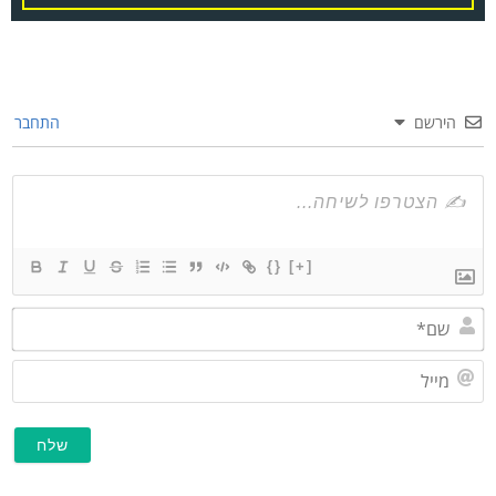
הירשם
התחבר
{}
[+]
שם*
מייל