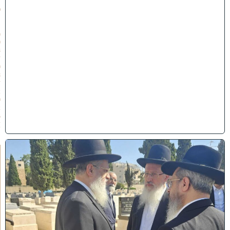
ש
פ
״
ו
(
0
3
/
0
8
/
2
0
2
6
)
א
מ
ה
ש
ל
מ
ל
כ
ו
ת