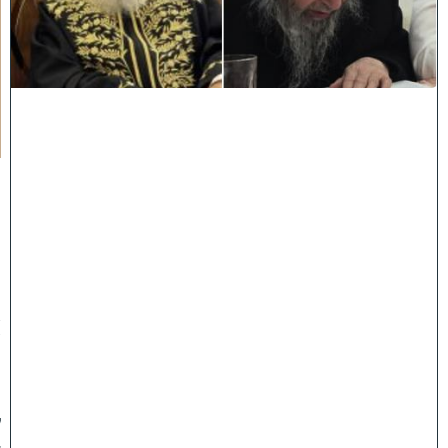
כ
מ
י
ם
י
נ
ח
ל
ו
:
מ
ר
ן
ה
ר
א
ש
ו
ן
ל