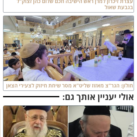
צרת זיכרון למרן ראש הישיבה חכם שלום כהן זצוק"ל
גבעת שאול
ולון: הגר"צ מאזוז שליט"א מסר שיחת חיזוק לצעירי הצאן
ולי יעניין אותך גם:
כ
ב
ו
ד
ח