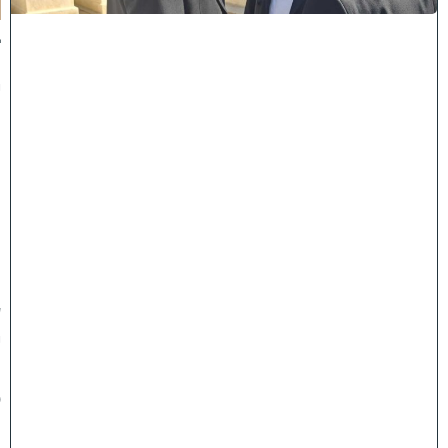
:
ב
נ
י
מ
ר
ן
ה
ג
ר
"
ע
י
ו
ס
ף