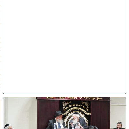
ב
א
ב
ת
ש
פ
״
ו
(
0
3
/
0
8
/
2
0
2
6
)
ק
נ
י
י
ן
ב