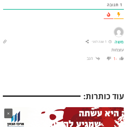
תגובה
שה
1 שנה לפני
וצמות
הגב
-1
וד כותרות:
×