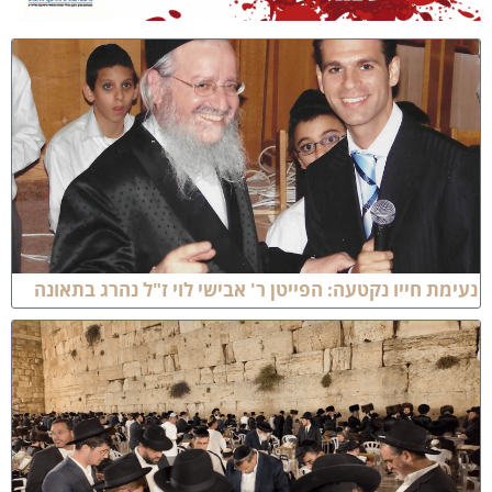
עימת חייו נקטעה: הפייטן ר' אבישי לוי ז"ל נהרג בתאונה