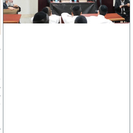
ב
א
ב
ת
ר
א
:
נ
ב
ח
נ
ו
ע
ל
ק
ע
"
ו
ד