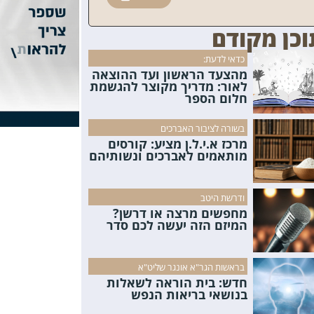
וכן מקודם
כדאי לדעת:
מהצעד הראשון ועד ההוצאה
לאור: מדריך מקוצר להגשמת
חלום הספר
בשורה לציבור האברכים
מרכז א.י.ל.ן מציע: קורסים
מותאמים לאברכים ונשותיהם
ודרשת היטב
מחפשים מרצה או דרשן?
המיזם הזה יעשה לכם סדר
בראשות הגר"א אונגר שליט"א
חדש: בית הוראה לשאלות
בנושאי בריאות הנפש