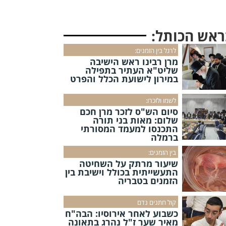
ראש הכותל:
לרגל בין הזמנים:
מרן רבינו ראש הישיבה
שליט"א העתיר בתפילה
במירון לישועת הכלל והפרט
לשמו ולזכרו:
סיום הש"ס לזכר מרן חכם
שלום: מאות בני תורה
התכנסו למעמד המסורתי
ברמלה
בין הזמנים:
שיעור מרתק על השחיטה
התעשייתית בכולל וישיבת בין
הזמנים בטבריה
קול חתנים נדם
כשבוע לאחר אירוסיו: הבה"ח
מאיר שער ז"ל נהרג בתאונה