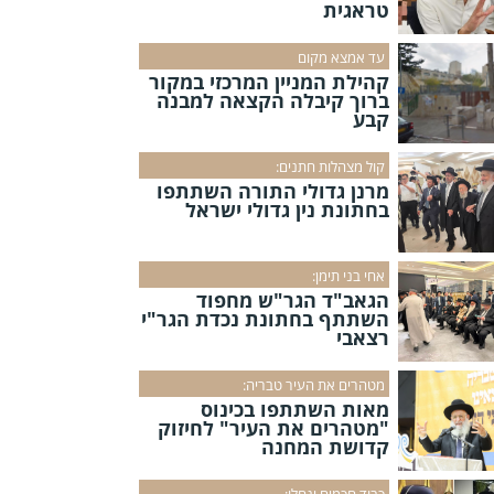
טראגית
עד אמצא מקום
קהילת המניין המרכזי במקור
ברוך קיבלה הקצאה למבנה
קבע
קול מצהלות חתנים:
מרנן גדולי התורה השתתפו
בחתונת נין גדולי ישראל
אחי בני תימן:
הגאב"ד הגר"ש מחפוד
השתתף בחתונת נכדת הגר"י
רצאבי
מטהרים את העיר טבריה:
מאות השתתפו בכינוס
"מטהרים את העיר" לחיזוק
קדושת המחנה
כבוד חכמים ינחלו: