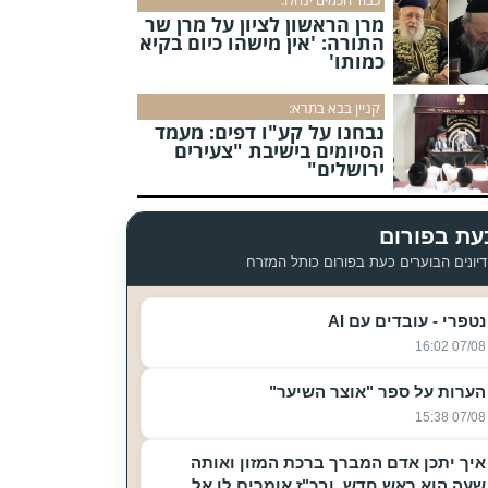
מרן הראשון לציון על מרן שר
התורה: 'אין מישהו כיום בקיא
כמותו'
קניין בבא בתרא:
נבחנו על קע"ו דפים: מעמד
הסיומים בישיבת "צעירים
ירושלים"
עת בפורום
יונים הבוערים כעת בפורום כותל המזרח
נטפרי - עובדים עם AI
07/08 16:02
הערות על ספר "אוצר השיער"
07/08 15:38
איך יתכן אדם המברך ברכת המזון ואותה
שעה הוא ראש חדש, ובכ"ז אומרים לו אל