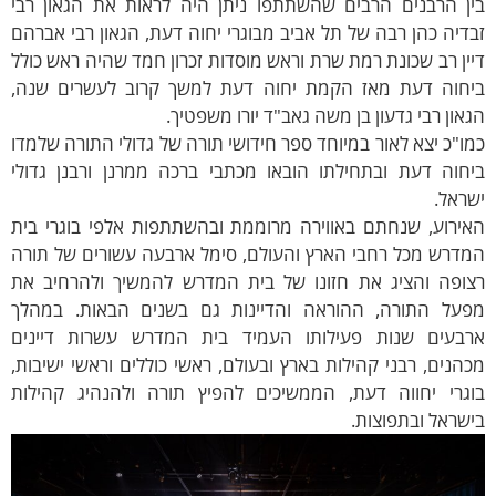
ין הרבנים הרבים שהשתתפו ניתן היה לראות את הגאון רבי
דיה כהן רבה של תל אביב מבוגרי יחוה דעת, הגאון רבי אברהם
ין רב שכונת רמת שרת וראש מוסדות זכרון חמד שהיה ראש כולל
יחוה דעת מאז הקמת יחוה דעת למשך קרוב לעשרים שנה,
און רבי גדעון בן משה גאב"ד יורו משפטיך.
ו"כ יצא לאור במיוחד ספר חידושי תורה של גדולי התורה שלמדו
יחוה דעת ובתחילתו הובאו מכתבי ברכה ממרנן ורבנן גדולי
ראל.
אירוע, שנחתם באווירה מרוממת ובהשתתפות אלפי בוגרי בית
מדרש מכל רחבי הארץ והעולם, סימל ארבעה עשורים של תורה
צופה והציג את חזונו של בית המדרש להמשיך ולהרחיב את
פעל התורה, ההוראה והדיינות גם בשנים הבאות. במהלך
רבעים שנות פעילותו העמיד בית המדרש עשרות דיינים
הנים, רבני קהילות בארץ ובעולם, ראשי כוללים וראשי ישיבות,
וגרי יחווה דעת, הממשיכים להפיץ תורה ולהנהיג קהילות
שראל ובתפוצות.