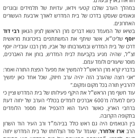
ראה בארץ ובעולם.
הלך הערב שולבו קטעי וידאו, עדויות של תלמידים ובוגרים
נאומים שעסקו בדרכו של בית המדרש לאורך ארבעת העשורים
חרונים.
יאו של המעמד נשא דברים מרן הראשון לציון הגאון
רבי דוד
וסף
שליט״א, אשר שיתף את המשתתפים בזיכרונות מראשית
כו של בית המדרש ובמעורבותו של אביו, מרן רבנו עובדיה יוסף
צ״ל, שהיה מגיע בקביעות לבית המדרש, בוחן את האברכים,
סר שיעורים ולומד עמם.
דבריו קרא מרן הראש״ל להמשיך את מפעל הפצת התורה ואמר:
אני רוצה שהערב הזה יהיה ערב חיזוק, שכל אחד כאן ימשיך
רביץ תורה בכל מקום ומקום.”
ד חשף מרן הראש״ל את היקף פעילותו של בית המדרש וציין כי
כיום למעלה מ־600 אברכים לומדים בכוללי הערב של יחוה דעת
רחבי הארץ, כאשר היעד הוא להכפיל את מספר הלומדים
תקופה הקרובה.
ן הנואמים היה גם ראש כולל בביהמ״ד ורב העיר הוד השרון
רב
ארז אלחרר
, שעמד על סוד הצלחתו של בית המדרש יחוה