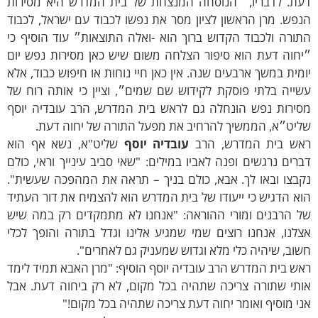
עת. לדבריו, ״הנוסחה המנצחת של בית המדרש היא מסירות
פש. מרן הראשון לציון מסר את נפשו לכבוד עם ישראל, לכבוד
ורה ולכבוד הקדוש ברוך הוא -ואלה התוצאות״ עוד הוסיף כי
יחוה דעת הוא סיפור הצלחה משום שיש כאן מסירות נפש יום
מית במשך ארבעים שנה. אין כאן חיי נוחות או חיפוש כבוד, אלא
ייה בלתי פוסקת לקידוש שם שמים״, וציין כי אותה רוח של
סירות נפש הונחלה גם לראש בית המדרש, הרב עובדיה יוסף
ליט״א, הממשיך להרחיב את מפעל התורה של יחוה דעת.
אש בית המדרש, הרב
עובדיה יוסף
שליט"א, נשא אף הוא
רים נרגשים ופנה לאביו במילים: "שאי סביב עינייך וראי, כולם
בצו ובאו לך. אבא, כולם בניך – תראה את המהפכה שעשית".
א הדגיש כי ייעודו של בית המדרש הוא להצמיח את דור העתיד
ל הרבנים ומורי ההוראה: "אנחנו לא מתמקדים רק במה שיש
לנו, אנחנו רוצים שמי שמגיע אלינו וגדל בתורה והופך לכלי
וב, שיהיה כלי מלא וגדוש שמעניק גם לאחרים".
ש בית המדרש הרב עובדיה יוסף הוסיף: "מרן האבא תמיד לימד
ותי שתורה צריכה שתהיה בכל מקום, לא רק ביחוה דעת. אבל
י מוסיף ואומר יחוה דעת צריכה שתהיה בכל מקום!"