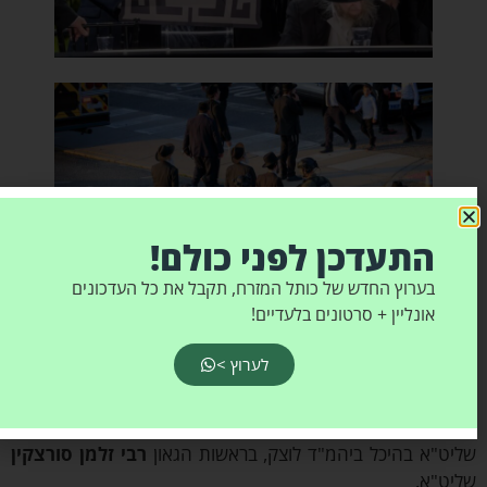
התעדכן לפני כולם!
בערוץ החדש של כותל המזרח, תקבל את כל העדכונים
אונליין + סרטונים בלעדיים!
לערוץ >
ום ה' – לוצק
פילת שחרית ושיחה מאת מרן רבינו ראש הישיבה הגר"א סלים
יט"א בהיכל ביהמ"ד לוצק, בראשות הגאון
רבי זלמן סורצקין
ליט"א.