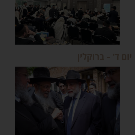
ום ד' – ברוקלין