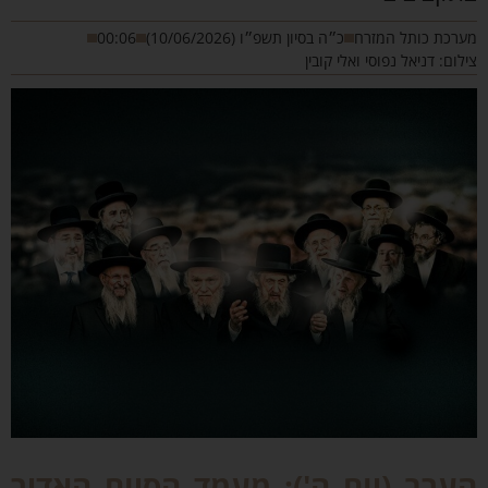
רכת כותל המזרח
כ״ה בסיון תשפ״ו (10/06/2026)
00:06
לום: דניאל נפוסי ואלי קובין
ערב (יום ה'): מעמד הסיום האדיר