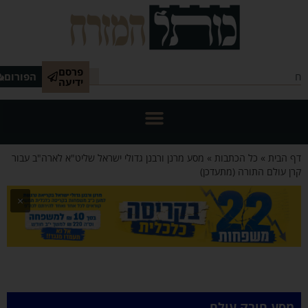
פרסם
הפורום
ידיעה
 הבית
»
כל הכתבות
»
מסע מרנן ורבנן גדולי ישראל שליט"א לארה"ב עבור
ן עולם התורה (מתעדכן)
×
מסע חובק עולם