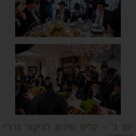
ום ג' – קליפ סיכום לביקור גדו"י