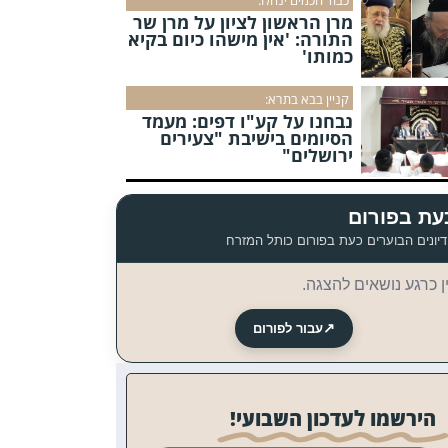
מרן הראשון לציון על מרן שר
התורה: 'אין מישהו כיום בקיא
כמותו'
קניין בבא בתרא:
נבחנו על קע"ו דפים: מעמד
הסיומים בישיבת "צעירים
ירושלים"
עת בפורום
יונים הבוערים כעת בפורום כותל המזרח
ן כרגע נושאים להצגה.
↗
עבור לפורום
הירשמו לעדכון השבועי!