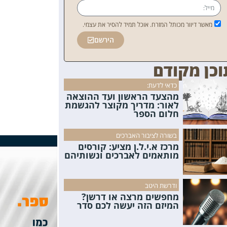
מאשר דיוור מכותל המזרח. אוכל תמיד להסיר את עצמי.
הירשם
וכן מקודם
כדאי לדעת:
מהצעד הראשון ועד ההוצאה
לאור: מדריך מקוצר להגשמת
חלום הספר
בשורה לציבור האברכים
מרכז א.י.ל.ן מציע: קורסים
מותאמים לאברכים ונשותיהם
ודרשת היטב
מחפשים מרצה או דרשן?
המיזם הזה יעשה לכם סדר