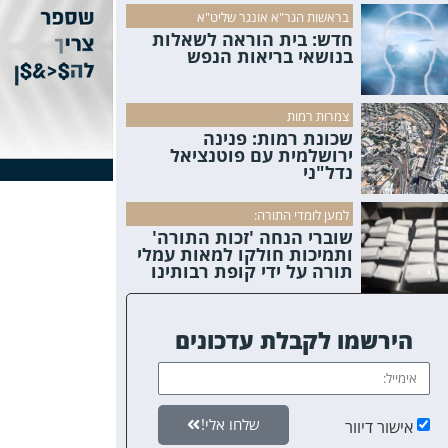
בראשות הגר"א אונגר שליט"א
חדש: בית הוראה לשאלות
בנושאי בריאות הנפש
צמרות רמות
שכונת רמות: פנינה
ירושלמית עם פוטנציאל
נדל"ני
למען לומדי התורה:
שוברי הנחה 'זכות התורה'
ותמיכות חולקו למאות עמלי
תורה על ידי קופת רבותינו
הירשמו לקבלת עדכונים
שלחו אלי!
אישור דיוור