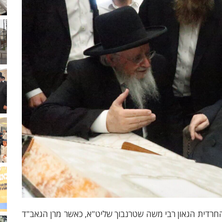
החרדית הגאון רבי משה שטרנבוך שליט"א, כאשר מרן הגאב"ד