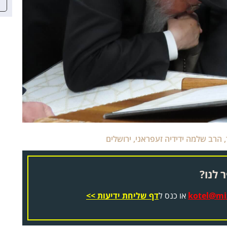
,
הרב שלמה ידידיה זעפראני
,
ירושלים
 לנו?
kotel@miz
או כנס ל
דף שליחת ידיעות >>