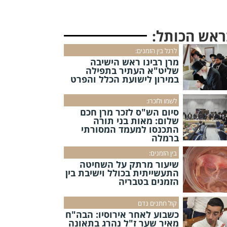
ראש הכותל:
לרגל בין הזמנים:
מרן רבינו ראש הישיבה
שליט"א העתיר בתפילה
במירון לישועת הכלל והפרט
לשמו ולזכרו:
סיום הש"ס לזכר מרן חכם
שלום: מאות בני תורה
התכנסו למעמד המסורתי
ברמלה
בין הזמנים:
שיעור מרתק על השחיטה
התעשייתית בכולל וישיבת בין
הזמנים בטבריה
קול חתנים נדם
כשבוע לאחר אירוסיו: הבה"ח
מאיר שער ז"ל נהרג בתאונה