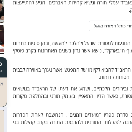
גאב"ד עמלי תורה ונשיא קהילות האברכים, הגיע להתייעצות
.
רי כותל המזרח בגוגל
 הנוגעות למסורת ישראל ולהלכה למעשה, ובהן סוגיות בתחום
ף ה"בארקל", נושא אשר נדון בשנים האחרונות בקרב פוסקי
כ
ראב"ד להביא לקיומו של המפגש, אשר נערך באווירה לבבית
הד
 מסורות קדומות.
אי
בירורים הלכתיים, ושמע את דעתו של הראב"ד בנושאים
סורת, כאשר הדיון התאפיין בעומק תורני ובהחלפת מקורות
 סדרת ספריו "מועדים וזמנים", הנחשבת לאחת הסדרות
רבה לפעילותו התורנית ולהרבצת התורה בקרב קהילות בני