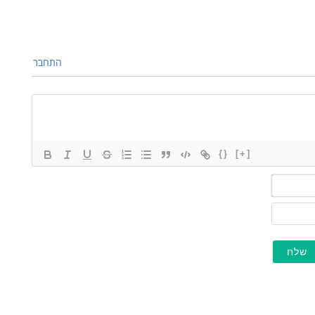
התחבר
{}
[+]
שם*
מייל