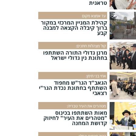
טראגית
עד אמצא מקום
קהילת המניין המרכזי במקור
ברוך קיבלה הקצאה למבנה
קבע
קול מצהלות חתנים:
מרנן גדולי התורה השתתפו
בחתונת נין גדולי ישראל
אחי בני תימן:
הגאב"ד הגר"ש מחפוד
השתתף בחתונת נכדת הגר"י
רצאבי
מטהרים את העיר טבריה:
מאות השתתפו בכינוס
"מטהרים את העיר" לחיזוק
קדושת המחנה
כבוד חכמים ינחלו: