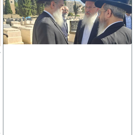
ה
ש
ל
מ
ל
כ
ו
ת
:
ב
נ
י
מ
ר
ן
ה
ג
ר
"
ע