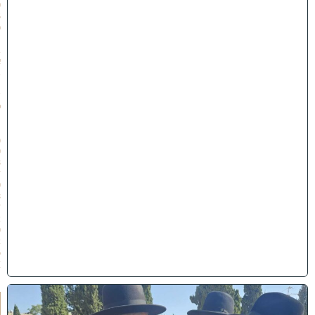
0
5
כ
׳
ב
א
ב
ת
ש
פ
״
ו
(
0
3
/
0
8
/
2
0
2
6
)
א
מ