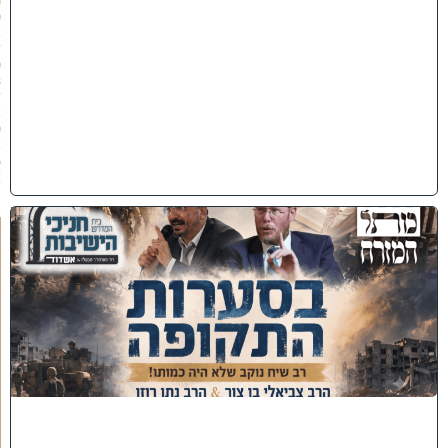
(
0
2
/
0
8
/
2
0
2
6
)
כ
נ
ס
'
ב
ס
ע
ר
ו
ת
ה
ת
ק
ו