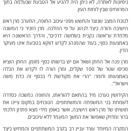
סיונות לאתרה, לא ניתן היה להגיע אל הטבעת שנעלמה בתוך
רווחים שבין לוחות העץ.
וכח המצב שנוצר והחשש מפני עיכוב החופה, התערב מרן ראש
שיבה והורה כיצד לנהוג על פי ההלכה. מרן הזכיר כי המשנה
למדת ש"אשה נקנית בשלושה דרכים", והדרך הראשונה היא
אמצעות כסף, בעוד שהמנהג לקדש דווקא בטבעת אינו מעיקר
ין.
ן פנה אל החתן ושאל אם יש ברשותו כסף מזומן. החתן הוציא
מכיסו שטר של 100 שקלים, ומרן הורה לו לקדש את הכלה
אמצעותו ולומר: "הרי את מקודשת לי בכסף זה כדת משה
שראל".
קידושין נערכו מיד בהתאם להוראתו, והחופה נמשכה כסדרה
שמחת בני המשפחה והמשתתפים. הנוכחים במקום ציינו את
שיתו של מרן ראש הישיבה, אשר באופן מידי מצא פתרון הלכתי
ור ומדויק שאפשר את המשך המעמד ללא עיכובים.
מקרה המיוחד עורר עניין רב בקרב המשתתפים והמחיש כיצד