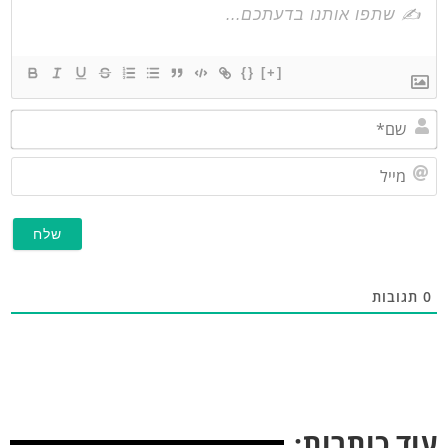
{}
[+]
שם*
מייל
תגובות
וד כותרות: