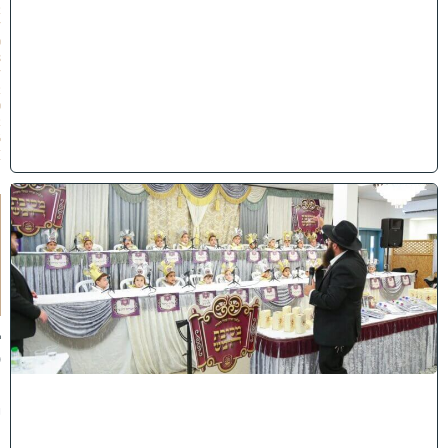
2
/
0
8
/
2
0
2
6
)
ו
ה
ע
ר
ב
נ
א
ב
ס
נ
י
ף