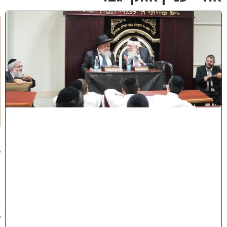
ק
נ
י
י
ן
ב
ב
א
ב
ת
ר
א
:
נ
ב
ח
נ
ו
ע
ל