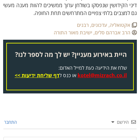
ני הקידושין שנפסקו בשולחן ערוך ממשיכים להוות מענה מעשי
ם למצבים בלתי צפויים המתרחשים תחת החופה.
אקטואליה
,
עדכונים
,
רבנים
הרב אברהם סלים
,
ישיבת מאור התורה
היית באירוע מעניין? יש לך מה לספר לנו?
שלח את הידיעה כעת למייל האדום:
kotel@mizrach.co.il
או כנס ל
דף שליחת ידיעות >>
הירשם
התחבר