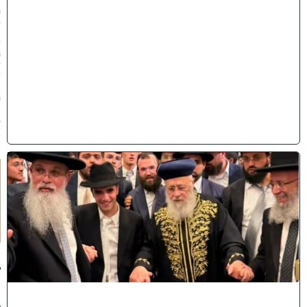
(
3
1
/
0
7
/
2
0
2
6
)
ק
וֹ
ל
חָ
תָ
ן
:
ג
ד
ו