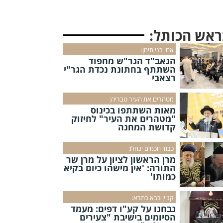
ראש הכותל:
אחי בני תימן:
הגאב"ד הגר"ש מחפוד
השתתף בחתונת נכדת הגר"י
רצאבי
מטהרים את העיר טבריה:
מאות השתתפו בכינוס
"מטהרים את העיר" לחיזוק
קדושת המחנה
כבוד חכמים ינחלו:
מרן הראשון לציון על מרן שר
התורה: 'אין מישהו כיום בקיא
כמותו'
קניין בבא בתרא:
נבחנו על קע"ו דפים: מעמד
הסיומים בישיבת "צעירים