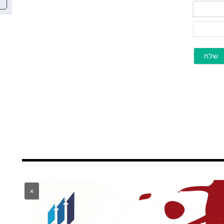
שם*
מייל
×