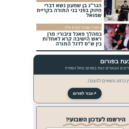
הגר"נ בן שמעון נשא דברי
חיזוק בפני בני התורה בקריית
שמואל
וראו כי שם ה' נקרא עליך:
במהלך פאנל ציבורי: מרן
ראש הישיבה קרא לאחדות
בין ש"ס לדגל התורה
עת בפורום
יונים הבוערים כעת בפורום כותל המזרח
ן כרגע נושאים להצגה.
↗
עבור לפורום
הירשמו לעדכון השבועי!