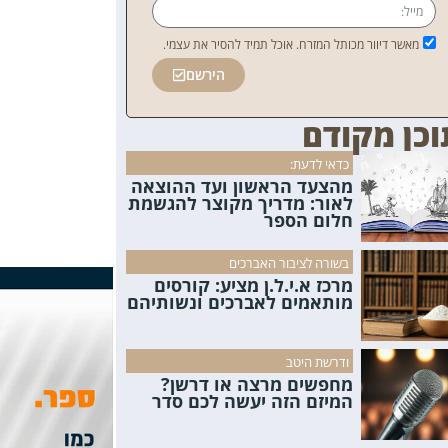
מאשר דיוור מכותל המזרח. אוכל תמיד להסיר את עצמי.
הירשם
וכן מקודם
כדאי לדעת:
מהצעד הראשון ועד ההוצאה
לאור: מדריך מקוצר להגשמת
חלום הספר
בשורה לציבור האברכים
מרכז א.י.ל.ן מציע: קורסים
מותאמים לאברכים ונשותיהם
ודרשת היטב
מחפשים מרצה או דרשן?
המיזם הזה יעשה לכם סדר