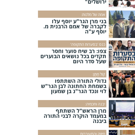
ירושלים"
אמה של מלכות:
בני מרן הגר"ע יוסף עלו
לקברה של אמם הרבנית מ.
יוסף ע"ה
כנס 'בסערות התקופה'
צפו: רב שיח סוער וחסר
תקדים בכל נושאים הבוערים
שעל סדר היום
קוֹל חָתָן:
גדולי התורה השתתפו
בשמחת החתונה לבן הגר"ש
לוי ונכד הגר"נ בן שמעון
יבנה וחכמיה:
מרן הראש"ל השתתף
במעמד הוקרה לבני התורה
ביבנה
חיזוק והתעוררות