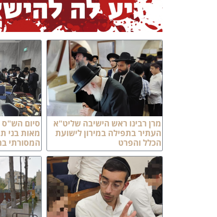
מרן רבינו ראש הישיבה שליט"א
סיום הש"ס ל
העתיר בתפילה במירון לישועת
מאות בני ת
הכלל והפרט
המסורתי ב