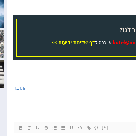
 לנו?
kotel@miz
או כנס ל
דף שליחת ידיעות >>
התחבר
{}
[+]