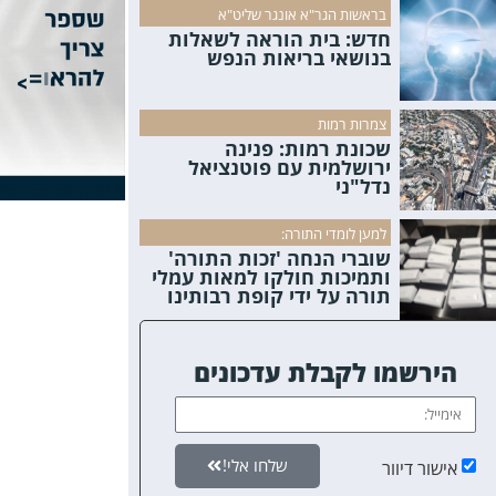
בראשות הגר"א אונגר שליט"א
חדש: בית הוראה לשאלות
בנושאי בריאות הנפש
צמרות רמות
שכונת רמות: פנינה
ירושלמית עם פוטנציאל
נדל"ני
למען לומדי התורה:
שוברי הנחה 'זכות התורה'
ותמיכות חולקו למאות עמלי
תורה על ידי קופת רבותינו
הירשמו לקבלת עדכונים
שלחו אלי!
אישור דיוור