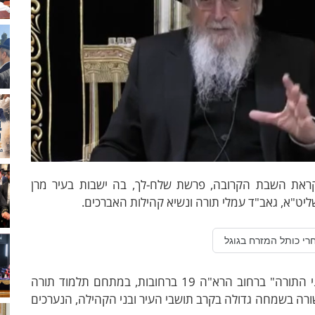
קראת השבת הקרובה, פרשת שלח-לך, בה ישבות בעיר מרן
יט"א, גאב"ד עמלי תורה ונשיא קהילות האברכים.
רי כותל המזרח בגוגל
השבת המרוממת תתקיים בבית המדרש "איגוד בני התורה" ברחוב הרא"ה 19 ברחובות, במתחם תלמוד תורה
רה בשמחה גדולה בקרב תושבי העיר ובני הקהילה, הנערכים