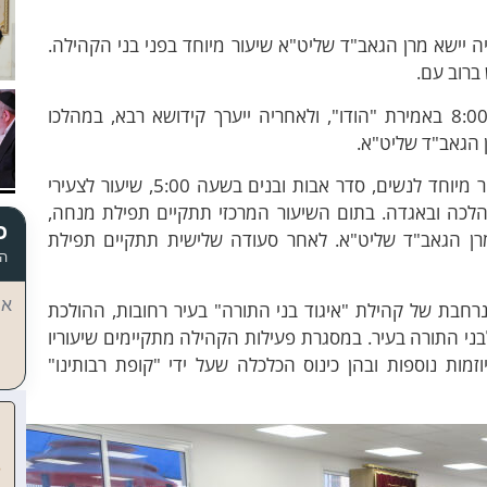
יישא מרן הגאב"ד שליט"א שיעור מיוחד בפני בני הקהילה.
ברוב עם.
בבוקר יום השבת תתקיים תפילת שחרית בשעה 8:00 באמירת "הודו", ולאחריה ייערך קידושא רבא, במהלכו
ן הגאב"ד שליט"א.
במהלך השבת יתקיימו שיעורים נוספים, בהם שיעור מיוחד לנשים, סדר אבות ובנים בשעה 5:00, שיעור לצעירי
בהלכה ובאגדה. בתום השיעור המרכזי תתקיים תפילת מנחה,
כ
רן הגאב"ד שליט"א. לאחר סעודה שלישית תתקיים תפילת
הד
אי
ת של קהילת "איגוד בני התורה" בעיר רחובות, ההולכת
בני התורה בעיר. במסגרת פעילות הקהילה מתקיימים שיעוריו
זמות נוספות ובהן כינוס הכלכלה שעל ידי "קופת רבותינו"