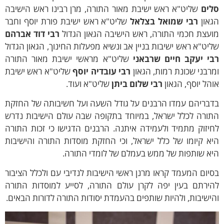
לים
שליט"א ראש ישיבת מאור התורה, מרן רבינו ראש הישיבה
גאון
רבי שמואל בצלאל
שליט"א ראש ישיבת פורת יוסף וחבר
עצת חכמי התורה, ראש הישיבה הגאון הגדול
רבי דוד אברהם
יט"א ראש ישיבות בניין אב ונשיא מפעלות החינוך, הגאון הגדול
בי יעקב חיים שרבאני
שליט"א מראשי ישיבת מאור התורה
רבני שכונת רמות, הגאון
רבי עובדיה יוסף
שליט"א ראש ישיבת
הל יוסף, הגאון
רבי שלום ביתן
שליט"א ועוד.
דבריהם עמדו הרבנים על גודל השעה ועל חשיבותה של החזקת
תורה לכלל ישראל, במיוחד בתקופה שבה עולם הישיבות נדרש
יזוק מתמיד ולעמידה איתנה. הרבנים הדגישו כי זכות התורה
א קיומו של כלל ישראל, וכי החזקת מוסדות התורה והישיבות
יא שותפות של ממש בעמלם של לומדי התורה.
יום המעמד קראו מרנן ראשי הישיבות לנדיבי עם ולכלל הציבור
הירתם בעין יפה לקרן עולם התורה, לסייע למוסדות התורה
ישיבות, ולהיות שותפים בהעמדת יסודות התורה לדורות הבאים.