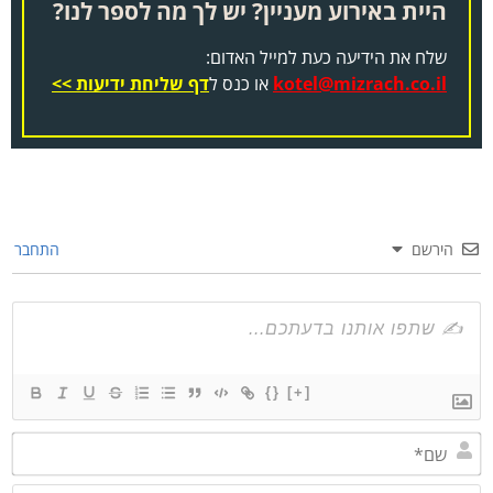
היית באירוע מעניין? יש לך מה לספר לנו?
שלח את הידיעה כעת למייל האדום:
kotel@mizrach.co.il
או כנס ל
דף שליחת ידיעות >>
הירשם
התחבר
{}
[+]
שם*