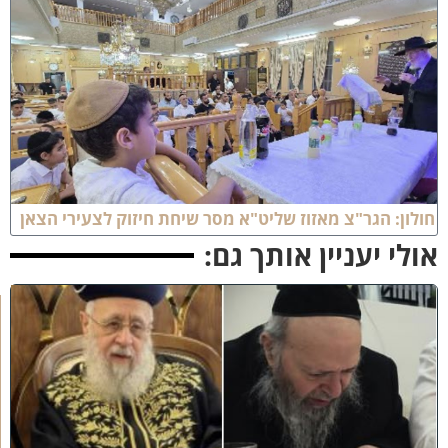
ולון: הגר"צ מאזוז שליט"א מסר שיחת חיזוק לצעירי הצאן
ולי יעניין אותך גם:
כ
ב
ו
ד
ח
כ
מ
י
ם