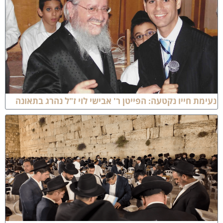
עימת חייו נקטעה: הפייטן ר' אבישי לוי ז"ל נהרג בתאונה