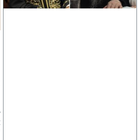
י
נ
ח
ל
ו
:
מ
ר
ן
ה
ר
א
ש
ו
ן
ל
צ
י
ו