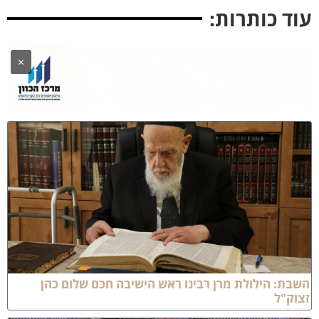
וד כותרות:
×
שבת: הילולת מרן רבינו ראש הישיבה חכם שלום כהן
צוק"ל