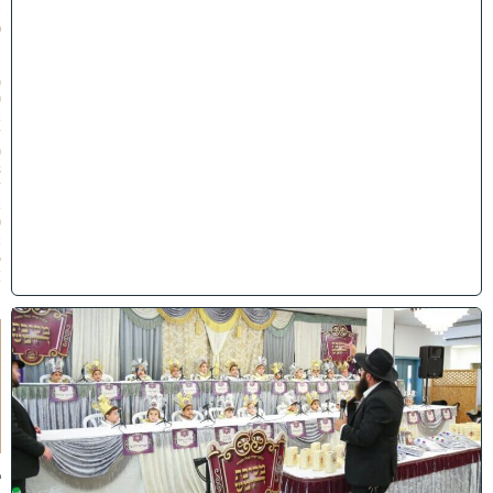
ש
פ
״
ו
(
0
2
/
0
8
/
2
0
2
6
)
ו
ה
ע
ר
ב
נ
א
ב