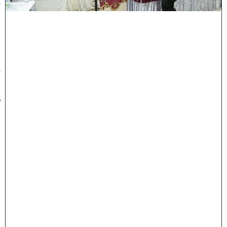
ס
נ
י
ף
'
ע
מ
ל
י
ה
ת
ו
ר
ה
'
ח