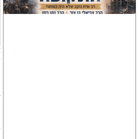
ו
ת
ה
ת
ק
ו
פ
ה
'
צ
פ
ו
:
ר
ב
ש
י
ח
ס
ו