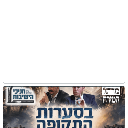
ב
ת
ש
פ
״
ו
(
0
2
/
0
8
/
2
0
2
6
)
כ
נ
ס
'
ב
ס
ע
ר