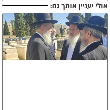
ולי יעניין אותך גם:
א
מ
ה
ש
ל
מ
ל
כ
ו
ת
:
ב
נ
י
מ
ר
ן
ה