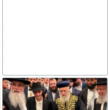
ב
ת
ש
פ
״
ו
(
3
1
/
0
7
/
2
0
2
6
)
ק
וֹ
ל
חָ
תָ
ן
: