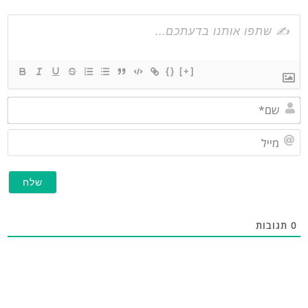
{}
[+]
שם*
מייל
תגובות