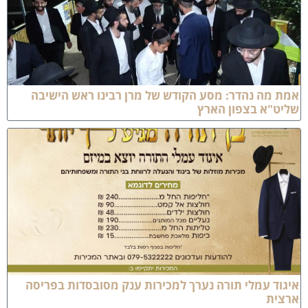
מת מה נהדר: מסע הקודש של מרן רבינו ראש הישיבה
ליט"א בצפון הארץ
התעדכן לפני כולם!
בערוץ החדש של כותל המזרח, תקבל את כל העדכונים
אונליין + סרטונים בלעדיים!
לערוץ >
יגוד עמלי תורה נערך למכירות ענק מסובסדות בפריסה
רצית