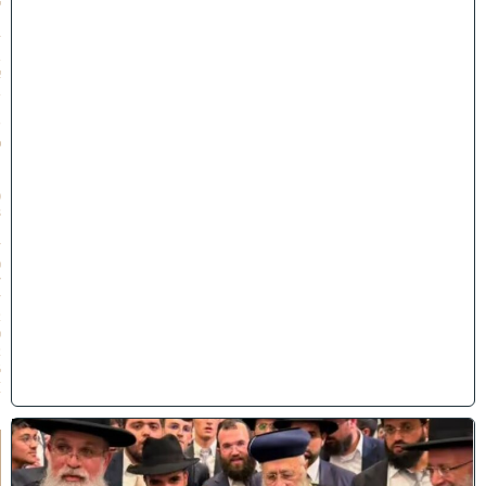
י
״
ז
ב
א
ב
ת
ש
פ
״
ו
(
3
1
/
0
7
/
2
0
2
6
)
ק
וֹ
ל