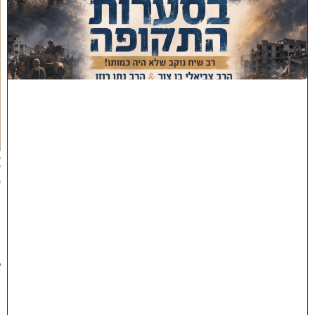
ב
ס
ע
ר
ו
ת
ה
ת
ק
ו
פ
ה
'
צ
פ
ו
:
ר
ב
ש
י