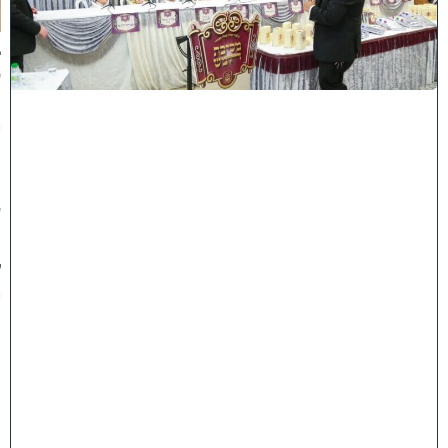
נ
א
ב
ס
נ
י
ף
'
ע
מ
ל
י
ה
ת
ו
ר
ה