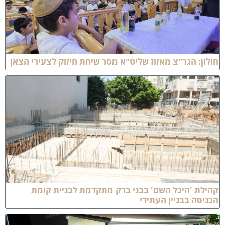
ולון: הגר"צ מאזוז שליט"א מסר שיחת חיזוק לצעירי הצאן
הילת 'היכל השם' בבני ברק מתקדמת לבניית קומת
כניסה בבניין העתידי