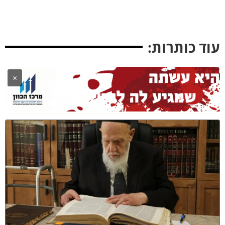
וד כותרות:
×