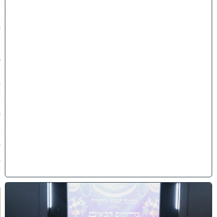
״
ז
ב
א
ב
ת
ש
פ
״
ו
(
3
1
/
0
7
/
2
0
2
6
)
י
ב
נ
ה