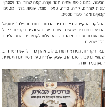
יבור, ובהם כוסות שתיה חמה וקרה, קפה שחור, תה ויסוצקי,
גות שמרים, קולה, סודה, טמפו, סוכר, עוגיות בדלי, בוטנים,
וקים ומוצרי כיבוד נוספים.
חלוקה התקיימה באולם בית הכנסת "תורה ותפילה" יחזקאל
ביא ברמת בית שמש ג', שם הגיעו גבאי ונציגי הקהילות לקבל
 הערכות עבור בתי המדרש והקהילות לקראת ימי החג והלימוד
יל שבועות.
אי הקהילות מסרו את תודתם לרב אהרן כהן, ולראש העיר הרב
ואל גרינברג וסגנו הרב איציק אלמליח, על מסירותם התמידית
ען בני התורה.