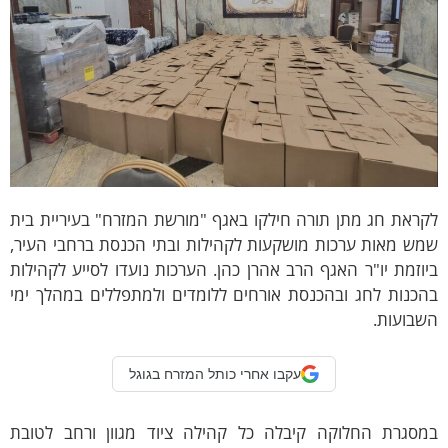
ראת חג מתן תורה חילקו באגף "מורשת המזרח" בעיריית בית
מש מאות ערכות מושקעות לקהילות ובתי הכנסת ברחבי העיר,
וזמת יו"ר האגף הרב אהרן כהן. הערכות נועדו לסייע לקהילות
הכנות לחג ובהכנסת אורחים ללומדים ולמתפללים במהלך ימי
שבועות.
עקבו אחרי כותל המזרח בגוגל
מסגרת החלוקה קיבלה כל קהילה ציוד מגוון ורחב לטובת