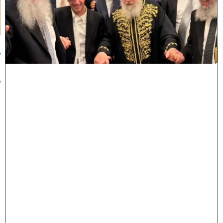
חָ
תָ
ן
:
ג
ד
ו
ל
י
ה
ת
ו
ר
ה
ה
ש
ת
ת