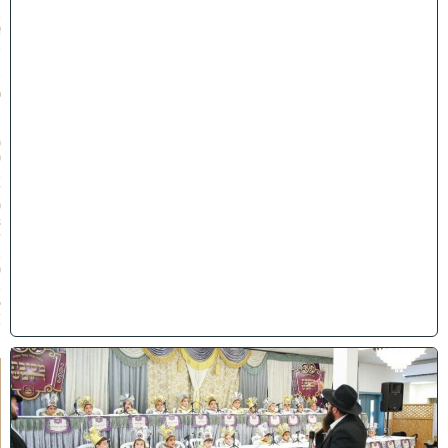
ב
א
ב
ת
ש
פ
״
ו
(
0
2
/
0
8
/
2
0
2
6
)
ו
ה
ע
ר
ב