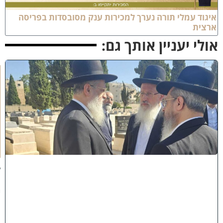
יגוד עמלי תורה נערך למכירות ענק מסובסדות בפריסה
רצית
ולי יעניין אותך גם:
א
מ
ה
ש
ל
מ
ל
כ
ו
ת
:
ב
נ
י
מ
ר