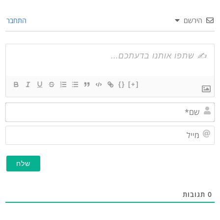
הירשם
התחבר
{}
[+]
שם*
מייל
תגובות