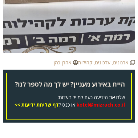
ארגונים
,
עדכונים
,
קהילות
אהרן כהן
היית באירוע מעניין? יש לך מה לספר לנו?
שלח את הידיעה כעת למייל האדום:
kotel@mizrach.co.il
או כנס ל
דף שליחת ידיעות >>