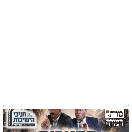
״
ט
ב
א
ב
ת
ש
פ
״
ו
(
0
2
/
0
8
/
2
0
2
6
)
כ
נ
ס
'