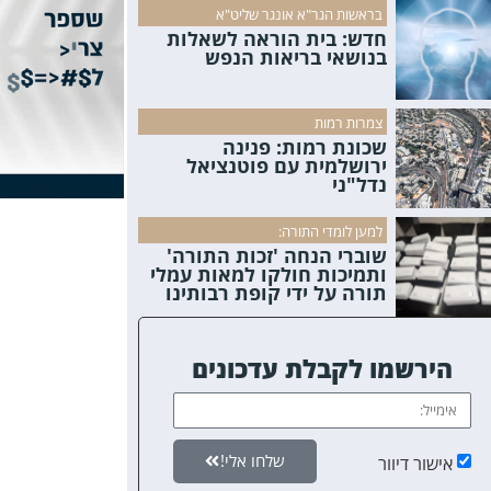
בראשות הגר"א אונגר שליט"א
חדש: בית הוראה לשאלות
בנושאי בריאות הנפש
צמרות רמות
שכונת רמות: פנינה
ירושלמית עם פוטנציאל
נדל"ני
למען לומדי התורה:
שוברי הנחה 'זכות התורה'
ותמיכות חולקו למאות עמלי
תורה על ידי קופת רבותינו
הירשמו לקבלת עדכונים
שלחו אלי!
אישור דיוור