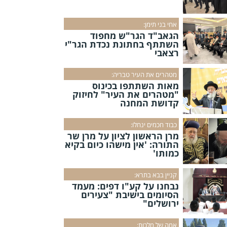
אחי בני תימן:
הגאב"ד הגר"ש מחפוד
השתתף בחתונת נכדת הגר"י
רצאבי
מטהרים את העיר טבריה:
מאות השתתפו בכינוס
"מטהרים את העיר" לחיזוק
קדושת המחנה
כבוד חכמים ינחלו:
מרן הראשון לציון על מרן שר
התורה: 'אין מישהו כיום בקיא
כמותו'
קניין בבא בתרא:
נבחנו על קע"ו דפים: מעמד
הסיומים בישיבת "צעירים
ירושלים"
אמה של מלכות: