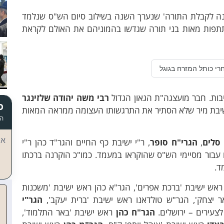
נה לקבלת התורה' שנערך השנה בשילוב סיום הש"ס שנלמד
שתתפות מאות בני תורה שגדשו בהמוניהם את האולם לקראת
רי כותל המזרח בגוגל
יבות. חבר מועצגה"ת הגאון הגדול
רבי משה יהודה שלזינגר
כ
יבת מיר שלא הסתיר את התרגשותו העצומה ממראה המאות
הד
אי
סלים
,
הגרי"ח סופר
, ר"י ישיבת כף החיים והגר"ד כהן ר"י
עבור מסיימי הש"ס שהוקראו במעמד. כמו"כ הוקרנה ברכתו
ד.
אש ישיבת 'ברכת אפרים', הגר"א כהן ראש ישיבת 'משכנות
 יצחק', הגר"ש טולדאנו ראש ישיבת 'ברית יעקב',
הגר"י
צעירים – ירושלים.
הגר"ח כהן
ראש ישיבת 'באר התלמוד',