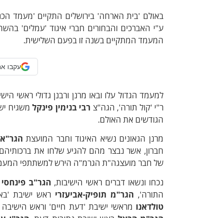
באולם 'בית הארחה' בירושלים התקיים 'מעמד הכ
ע"י האברכים והבחורים חברי איגוד 'עמלים' בה
המעמד המתקיים בשנה זו בפעם השלישית.
עקבו אח
למעמד הגדול עלו ובאו מרנן ורבנן גדולי ראשי היש
ר"י 'קול תורה', הגה"צ
רבי בנימין פינקל
משגיח יש
הגודשים את האולם.
מרנן הגאונים נשיא האיגוד וחבר המועצת
הגר"א 
חברון, אשר נבצר מהם להגיע שלחו את ברכותיהם 
של חבר מועצגה"ת הגרמ"ה הירש למשתתפי המעמ
נכחו ונשאו דברים ראשי הישיבות,
הגר"ב פינחסי
ר
התורה',
הגר"מ תופיק-אביעזרי
ראש ישיבת 'באר
טולדאנו
מראשי ישיבת 'דעת חיים' וראש הישיבה ל