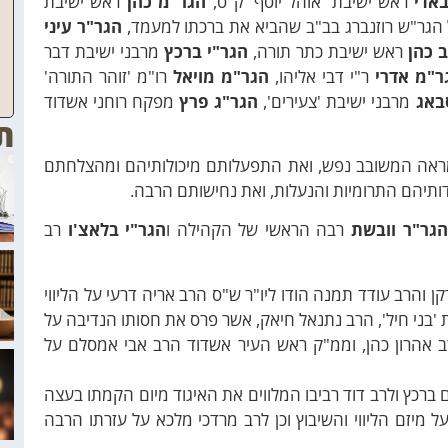
אדי
ראש ישיבת 'אוהל יוסף' ק"ס,
הגר"מ כהן
ראש ישיבת
 הגר"ש רוזנברג בב"ב שהביא את ברכתו למעמד,
הגר"ר עיני
 כהן
ראש ישיבת כתר תורה,
הגר"י ברכץ
מרבני ישיבת דבר
ר"מ אדרי
ר"י דבי אליהו,
הגר"מ מויאל
רו"מ 'זוהר התורה'
באג
מרבני ישיבת 'צעירים',
הגר"ג פרץ
מפקח רוחני אשדוד
ת
מראה המשובב נפש, ואת התפעלותם מיכולותיהם ומהצלחתם
ותיהם התרומיות והנעלות, ואת נחישותם הרבה.
הגר"ר וובשת
רבה הראשי של הקהילה ו
הגר"י בלאצ'ו
רב
קן והרב עודד תמנה הודו ליו"ר ש"ס הרב אריה דרעי על הליווי
 'בני חיל', הרב נתנאל חיאק, אשר פרס את חסותו הנדיבה על
ב אהרון כהן, וממ"ק ראש העיר אשדוד הרב אבי אמסלם על
 ברכץ ולרב דוד רביבו המלווים את האיגוד מיום הקמתו בעצה
ל מיזם הליווי והשיבוץ וכן לרב מרדכי מלכא על עזרתו הרבה