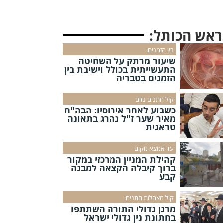
ראש הכותל:
בין הזמנים:
שיעור מרתק על השחיטה
התעשייתית בכולל וישיבת בין
הזמנים בטבריה
קול חתנים נדם
כשבוע לאחר אירוסיו: הבה"ח
מאיר שער ז"ל נהרג בתאונה
טראגית
עד אמצא מקום
קהילת המניין המרכזי במקור
ברוך קיבלה הקצאה למבנה
קבע
קול מצהלות חתנים:
מרנן גדולי התורה השתתפו
בחתונת נין גדולי ישראל