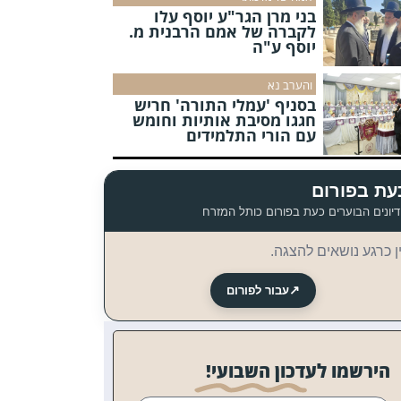
בני מרן הגר"ע יוסף עלו
לקברה של אמם הרבנית מ.
יוסף ע"ה
והערב נא
בסניף 'עמלי התורה' חריש
חגגו מסיבת אותיות וחומש
עם הורי התלמידים
עת בפורום
יונים הבוערים כעת בפורום כותל המזרח
ן כרגע נושאים להצגה.
↗
עבור לפורום
הירשמו לעדכון השבועי!