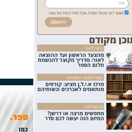
מאשר דיוור מכותל המזרח. אוכל תמיד להסיר את עצמי.
הירשם
וכן מקודם
כדאי לדעת:
מהצעד הראשון ועד ההוצאה
לאור: מדריך מקוצר להגשמת
חלום הספר
בשורה לציבור האברכים
מרכז א.י.ל.ן מציע: קורסים
מותאמים לאברכים ונשותיהם
ודרשת היטב
מחפשים מרצה או דרשן?
המיזם הזה יעשה לכם סדר