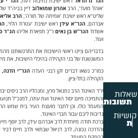
הגר"מ הראל
ראש ישיבת נתיבות דעת,
הגר"י עב
'אוהל מועד', הרב
אהרון שמואלוב
דיין בביה"ד של
שליט"א ראש ישיבת 'אמיתה של תורה',
הרב אליאב
אברהם,
הגר"א עידן
ראש ישיבת 'עטרת הלוי',
הג
אשדוד
הגר"ש בן נאים
ר"כ תפארת אליהו
הג"ר ס
ועוד.
בדבריהם ציינו ראשי הישיבות את התרגשותם מה
המשגשגת של בני הקהילה בהיכלי הישיבות, את מיד
כמו"כ נשאו דברים זקן רבני העדה
הגר"י הדנה, 
הקהילה בתל-ציון.
יו"ר האיגוד הרב נתנאל פרץ, ומנהליו הרב ניסים יבר
והתמיכה מיום יסוד האיגוד ועת עתה, למנכ"ל תנועת
המעמד כולו. וכן לחבר מועצת העיר בית שמש הר
נדיבות ליבם עבור חברי האיגוד.
ברכת תודה מיוחדת לרב אברהם עידן, לרב יוסף חיים
והדרכה נכונה, לרב דניאל שבתאי ולרב חיים דביר ע
בהפקת המעמד.