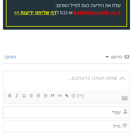
שלח את הידיעה כעת למייל האדום:
kotel@mizrach.co.il
או כנס ל
דף שליחת ידיעות >>
הירשם
התחבר
{}
[+]
שם*
מייל