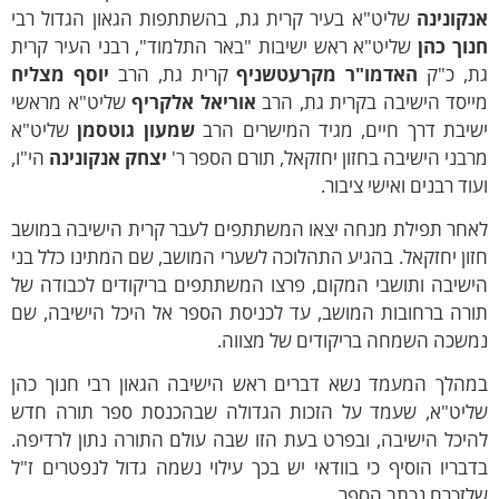
נקונינה
שליט"א בעיר קרית גת, בהשתתפות הגאון הגדול רבי
וך כהן
שליט"א ראש ישיבות "באר התלמוד", רבני העיר קרית
ת, כ"ק
האדמו"ר מקרעטשניף
קרית גת, הרב
יוסף מצליח
ייסד הישיבה בקרית גת, הרב
אוריאל אלקריף
שליט"א מראשי
שיבת דרך חיים, מגיד המישרים הרב
שמעון גוטסמן
שליט"א
בני הישיבה בחזון יחזקאל, תורם הספר ר'
יצחק אנקונינה
הי"ו,
וד רבנים ואישי ציבור.
אחר תפילת מנחה יצאו המשתתפים לעבר קרית הישיבה במושב
ון יחזקאל. בהגיע התהלוכה לשערי המושב, שם המתינו כלל בני
ישיבה ותושבי המקום, פרצו המשתתפים בריקודים לכבודה של
ורה ברחובות המושב, עד לכניסת הספר אל היכל הישיבה, שם
משכה השמחה בריקודים של מצווה.
מהלך המעמד נשא דברים ראש הישיבה הגאון רבי חנוך כהן
ליט"א, שעמד על הזכות הגדולה שבהכנסת ספר תורה חדש
יכל הישיבה, ובפרט בעת הזו שבה עולם התורה נתון לרדיפה.
בריו הוסיף כי בוודאי יש בכך עילוי נשמה גדול לנפטרים ז"ל
לזכרם נכתב הספר.