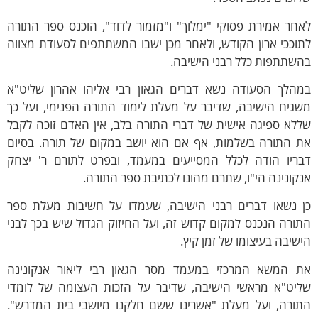
חר אמירת פסוקי "ימלוך" ו"מזמור לדוד", הוכנס ספר התורה
וככי ארון הקודש, ולאחר מכן ישבו המשתתפים לסעודת מצווה
שתתפות כלל רבני הישיבה.
מהלך הסעודה נשא דברים הגאון רבי אליהו אהרון שליט"א
גיח הישיבה, שדיבר על מעלת לימוד התורה הפנימי, ועל כך
לא ספיגה אישית של דברי התורה בלב, אין האדם זוכה לקבל
ת התורה בשלמות, אף אם הוא יושב במקום של תורה. בסיום
בריו הודה לכלל המסייעים במעמד, ובפרט לתורם ר' יצחק
קונינה הי"ו, שתרם מהונו לכתיבת ספר התורה.
ן נשאו דברים רבני הישיבה, שעמדו על חשיבות מעלת ספר
ורה הנכנס למקום קדוש זה, ועל החיזוק הגדול שיש בכך לבני
שיבה בעיצומו של זמן קיץ.
ת המשא המרכזי במעמד מסר הגאון רבי ליאור אנקונינה
ליט"א מראשי הישיבה, שדיבר על הזכות העצומה של לומדי
תורה, ועל מעלת "אשרינו ששם חלקנו מיושבי בית המדרש".