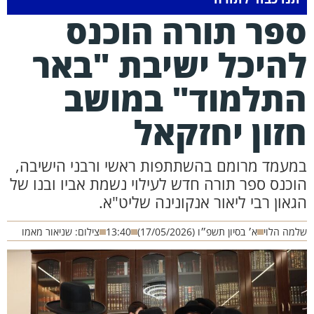
פר תורה הוכנס
היכל ישיבת "באר
תלמוד" במושב
זון יחזקאל
מעמד מרומם בהשתתפות ראשי ורבני הישיבה,
וכנס ספר תורה חדש לעילוי נשמת אביו ובנו של
גאון רבי ליאור אנקונינה שליט"א.
מה הלוי
א׳ בסיון תשפ״ו (17/05/2026)
13:40
צילום: שניאור מאמו