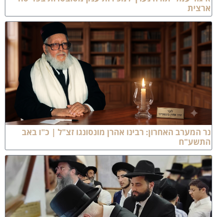
רצית
ר המערב האחרון: רבינו אהרן מונסונגו זצ"ל | כ"ו באב
תשע"ח