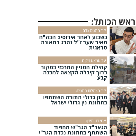
ראש הכותל:
קול חתנים נדם
כשבוע לאחר אירוסיו: הבה"ח
מאיר שער ז"ל נהרג בתאונה
טראגית
עד אמצא מקום
קהילת המניין המרכזי במקור
ברוך קיבלה הקצאה למבנה
קבע
קול מצהלות חתנים:
מרנן גדולי התורה השתתפו
בחתונת נין גדולי ישראל
אחי בני תימן:
הגאב"ד הגר"ש מחפוד
השתתף בחתונת נכדת הגר"י