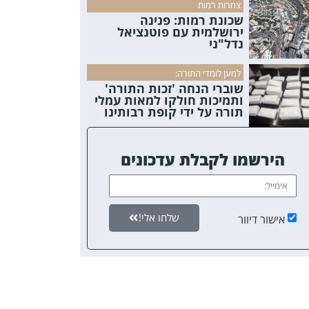
צמרות רמות
שכונת רמות: פנינה
ירושלמית עם פוטנציאל
נדל"ני
למען לומדי התורה:
שוברי הנחה 'זכות התורה'
ותמיכות חולקו למאות עמלי
תורה על ידי קופת רבותינו
הירשמו לקבלת עדכונים
שלחו אלי!
אישור דיוור