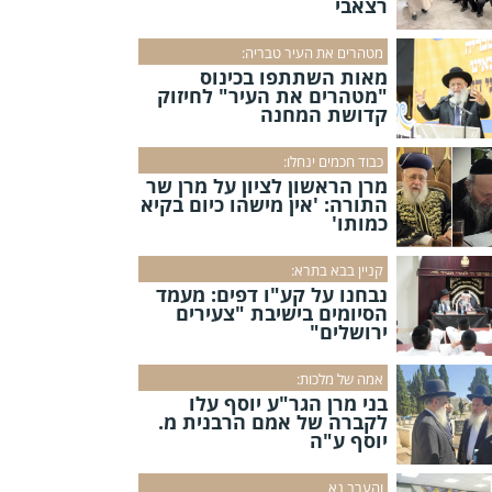
רצאבי
מטהרים את העיר טבריה:
מאות השתתפו בכינוס
"מטהרים את העיר" לחיזוק
קדושת המחנה
כבוד חכמים ינחלו:
מרן הראשון לציון על מרן שר
התורה: 'אין מישהו כיום בקיא
כמותו'
קניין בבא בתרא:
נבחנו על קע"ו דפים: מעמד
הסיומים בישיבת "צעירים
ירושלים"
אמה של מלכות:
בני מרן הגר"ע יוסף עלו
לקברה של אמם הרבנית מ.
יוסף ע"ה
והערב נא