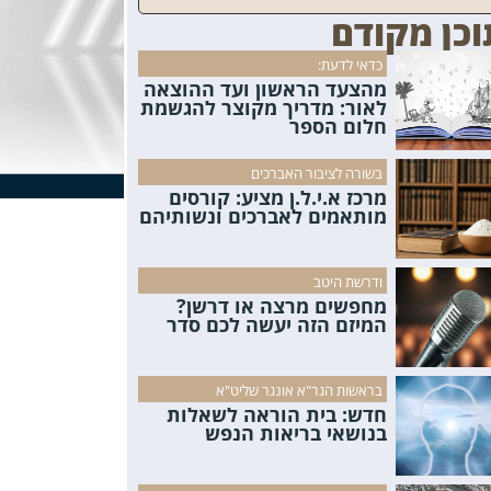
וכן מקודם
כדאי לדעת:
מהצעד הראשון ועד ההוצאה
לאור: מדריך מקוצר להגשמת
חלום הספר
בשורה לציבור האברכים
מרכז א.י.ל.ן מציע: קורסים
מותאמים לאברכים ונשותיהם
ודרשת היטב
מחפשים מרצה או דרשן?
המיזם הזה יעשה לכם סדר
בראשות הגר"א אונגר שליט"א
חדש: בית הוראה לשאלות
בנושאי בריאות הנפש