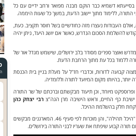
סייעתא דשמיא כבר הוקם מבנה מפואר ורחב ידיים עם כל
 התורה, ללימוד מתוך יישוב הדעת, במשך כל שעות היממה.
, אולם העבודות נעצרו מזה כחודשיים בשל חוסר תקציב. כעת,
קודש להשלמת הסכום הנדרש, כאשר אם יושג היעד, ניתן יהיה
דרש ואוצר ספרים מסודר בלב ירושלים, שישמש מגדל אור של
תורה ללמוד בכל עת מתוך הרחבת הדעת.
כ
וה קבועה לדורות, וכדברי חז"ל על מעלת בניין בית הכנסת
הד
יותר, בהיותו מקום המיועד לתורה וללומדיה.
 ופרוספקט מיוחד, וכן תיעוד מבקשתם וברכתם של שר התורה
שיבת כף החיים, וראש הישיבה מרן הגה"צ
רבי יצחק כהן
 לקחת חלק בהשלמת ההיכל.
התרומות ניתנות באמצעות נדרים פלוס תחת השם "היכל תהילה", והן מוכרות לפי סעיף 46. המארגנים מבקשים
 תורה קבוע שיפתח את שעריו לבני התורה בירושלים.