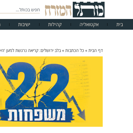
בית
אקטואליה
קהילות
ישיבות
ח
דף הבית
»
כל הכתבות
»
בלב ירושלים: קריאה נרגשת למען 'היכ