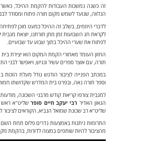
זה כשנה נמשכות העבודות להקמת ההיכל, כאשר ב
הנלווה, שנועד לשמש מקום תורה פתוח ומסודר לבני
לדברי היוזמים, בשלב זה ההיכל כמעט מוכן לפתיחה
לקראת חג השבועות זמן מתן תורתנו, יוצאת מגבית 
לפתוח את שערי ההיכל בתוך שבוע עד שבועיים.
החזון העומד מאחורי הקמת המקום הוא יצירת בית מ
תורה, עם אוצר ספרים עשיר ונגיש, ויאפשר לבני ה
במכתב הפנייה לציבור הודגש גודל מעלת הזכות במצ
וספר תורה נאה, ובפרט בית המדרש שקדושתו חמורה 
למגבית צורפו קריאת קודש מרבני השכונה, מודעות
הגאון האדיר
רבי יעקב חיים סופר
שליט"א ראש י
שליט"א רב שכונת שמואל הנביא, הקוראים לציבור
מהציבור להיות שותפים במצוה לדורות, בהקמת מקום