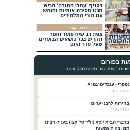
בסניף 'עמלי התורה' חריש
חגגו מסיבת אותיות וחומש
עם הורי התלמידים
כנס 'בסערות התקופה'
צפו: רב שיח סוער וחסר
תקדים בכל נושאים הבוערים
שעל סדר היום
עת בפורום
יונים הבוערים כעת בפורום כותל המזרח
נטפרי - עובדים עם AI
07/08 01:38
בחירות לרבני ערים
07/08 00:54
בדברי הבית יוסף (יו"ד סי' קצו) בעניין רבינו
תם ובין השמשות