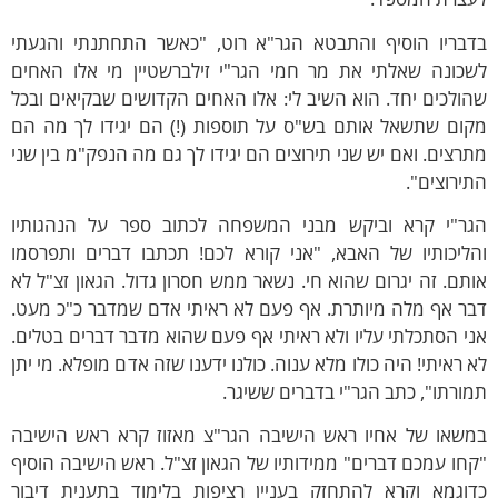
דבריו הוסיף והתבטא הגר"א רוט, "כאשר התחתנתי והגעתי
שכונה שאלתי את מר חמי הגר"י זילברשטיין מי אלו האחים
ולכים יחד. הוא השיב לי: אלו האחים הקדושים שבקיאים ובכל
קום שתשאל אותם בש"ס על תוספות (!) הם יגידו לך מה הם
רצים. ואם יש שני תירוצים הם יגידו לך גם מה הנפק"מ בין שני
ירוצים".
גר"י קרא וביקש מבני המשפחה לכתוב ספר על הנהגותיו
הליכותיו של האבא, "אני קורא לכם! תכתבו דברים ותפרסמו
תם. זה יגרום שהוא חי. נשאר ממש חסרון גדול. הגאון זצ"ל לא
בר אף מלה מיותרת. אף פעם לא ראיתי אדם שמדבר כ"כ מעט.
י הסתכלתי עליו ולא ראיתי אף פעם שהוא מדבר דברים בטלים.
 ראיתי! היה כולו מלא ענוה. כולנו ידענו שזה אדם מופלא. מי יתן
ורתו", כתב הגר"י בדברים ששיגר.
משאו של אחיו ראש הישיבה הגר"צ מאזוז קרא ראש הישיבה
חו עמכם דברים" ממידותיו של הגאון זצ"ל. ראש הישיבה הוסיף
דוגמא וקרא להתחזק בעניין רציפות בלימוד בתענית דיבור