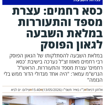
סא רחמים: עצרת
ספד והתעוררות
מלאת השבעה
גאון הפוסק
מלאת השבעה להסתלקותו של הגאון הפוסק
בי רחמים מאזוז זצ"ל נערכה בישיבת 'כסא
חמים' עצרת מספד והתעוררות. הראש"ל
גרש"מ עמאר: "היה אחד מגדולי הדור ממש בלי
גזמה"
חנן דניאל
כ״ו באייר תשפ״ו (13/05/2026)
15:40
צילום: ים לביא