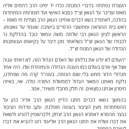
עצרת נפתחה בדברי המנחה נכדו יד ימינו הרב רחמים אליה
זוז שדיבר על הגאון זצ"ל כסבא האישי ועל חומרותיו המיוחדות
לכה, לאחמ"כ נשא דברים אחיינו הגאון הרב מצליח חי מאזוז –
אש בית ההוראה ומחשובי הרמי"ם בישיבה שעמד על גאונותו.
ראשון לציון הגאון רבי שלמה משה עמאר כובד בהדלקת נר
בודו של הגאון זצ"ל כשלאחר מכן דיבר על בקיאותו וענוותנותו
דולה של הגאון המנוח זצ"ל.
עולם לא יודע את גדלותו של האדם הגדול הזה. לא ראיתי ענוה
ל אף אדם בעולם כמו הענוה הגדולה והמיוחדת שלו. היה אחד
גדולי הדור ממש בלי שום הגזמה. בעוה"ר קרה מה שפחדנו,
לקח מאתנו המאור הגדול לממשלת התורה כולה. אוי, באיזה
סרון אנחנו נמצאים. זה חלק מחבלי משיח", אמר.
המשך נשאו דברים חתנו הדיין הגאון הרב אדיר כהן על
הסתתרות מעין הציבור בענווה מופלגת. עקב טרדות הציבור
צר מהמרא דאתרא הגאון הרב יצחק זילברשטיין להגיע ולשאת
 דברו ושלח את חתנו הגאון הרב אליעזר רוט להביא את דברו
עצרת המספד.