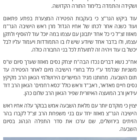
שקידה והתמדה בלימוד התורה הקדושה.
וד ביקש הגר"צ כי בעקבות הפטירה המצערת בפתע פתאום
עוד כשנה אחר לכתו של אחיו הגדול מרן ראש הישיבה הגר"מ
זוז זצ"ל כי כל אחד יתבונן עם עצמו במה יוכל עוד להוסיף ולתקן
מו, ולו בדבר אחד שיודע שיש לו בו התמודדות ויעמוד עליו לבל
של בו עוד ויהיה זה לתועלת לכל בני החבורה כולה.
"כ נשא דברים נכדו הבה"ח יצחק נסים מאזוז שערך סיום ש"ס
שניות שנלמד ע"י כלל בחורי הישיבה מיום לאחר הפטירה עד
ם השבעה. מחותנו מגיד המישרים הירושלמי הגאון הרב מקיקץ
ים חיים מאדאר, ראב"ד וראש כולל 'כסא רחמים' הגאון הרב דוד
דאן ורב המועצה האיזורית שפיר הגאון הרב שלום כהן.
וין כי מוקדם יותר עם מלאת השבעה אמש בבוקר עלה אחיו ראש
שיבה הגר"צ מאזוז יחד עם בני משפחת הרב זצ"ל לקברו בהר
זיתים בירושלים, שם ערכו את סדר התפלה הנהוג בסיום
שבעה.