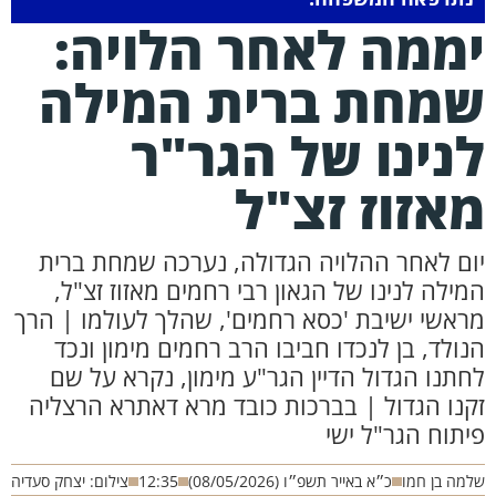
ממה לאחר הלויה:
מחת ברית המילה
נינו של הגר"ר
אזוז זצ"ל
ום לאחר ההלויה הגדולה, נערכה שמחת ברית
מילה לנינו של הגאון רבי רחמים מאזוז זצ"ל,
ראשי ישיבת 'כסא רחמים', שהלך לעולמו | הרך
נולד, בן לנכדו חביבו הרב רחמים מימון ונכד
חתנו הגדול הדיין הגר"ע מימון, נקרא על שם
קנו הגדול | בברכות כובד מרא דאתרא הרצליה
יתוח הגר"ל ישי
מה בן חמו
כ״א באייר תשפ״ו (08/05/2026)
12:35
צילום: יצחק סעדיה