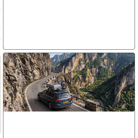
/
0
7
/
2
0
2
6
)
"
לֹ
א
יְ
אֻ
נֶּ
ה
לָ
הֶ
ם
כָּ
ל
רַ
ע
"
ה