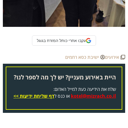
עקבו אחרי כותל המזרח בגוגל
אירועים
ישיבת כסא רחמים
היית באירוע מעניין? יש לך מה לספר לנו?
שלח את הידיעה כעת למייל האדום:
kotel@mizrach.co.il
או כנס ל
דף שליחת ידיעות >>