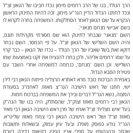
ך הנולד, בנו של הרב רחמים מימון נכדו חביבו של הגאון זצ"ל
כד לחתנו הגדול הדיין הגר"ע מימון, זכה להיות התינוק הראשון
נקרא על שם הגאון לאחר הסתלקותו. המשפחה בחרה לקרוא לו
ם 'אבישי מנחם מנאני'.
שם 'מנאני' שנבחר לתינוק הוא שם מסורתי מקהילות תונס,
היה השם השלישי של הגאון זצ"ל. על פי הנמסר, השם נבחר
קא זאת בשל שאביו של הרך הנולד – נכדו של הגאון – כבר קרוי
 שמו 'רחמים אליהו', ולכן בחרו להנציח את זקנו באמצעות שמו
שלישי. וכן השם 'מנחם', כנחמה למשפחה אחרי השבר עם
ירת הסבא הגדול.
מירת הברכות כובד מרא דאתרא הרצליה פיתוח הגאון רבי לירן
שי, חתנו של ראש הישיבה הגר"צ מאזוז. לאחמ"כ בסעודת
צוה, נשא הגר"ל דברים ובירך את המשפחה בברכות חמות.
און רבי רחמים מאזוז זצוק"ל, שהסתלק, היה בנו של הגה"ק
ל 'איש מצליח' זצ"ל ואחיו של מרן ראש הישיבה הגאון רבי מאיר
אזוז זצ"ל ושל ראש הישיבה הגאון רבי צמח מאזוז שליט"א.
ר"ר נודע כפוסק מופלג ובעל עיון עמוק, ובשאלות ותשובות
כתב ובהגהותיו על ספרי אביו הפגין בקיאות נדירה בש"ס