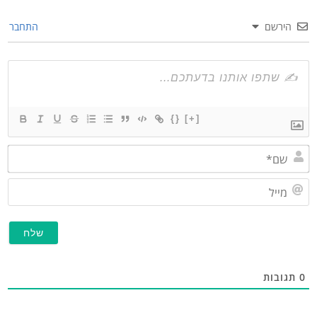
הירשם
התחבר
{}
[+]
שם*
מייל
תגובות