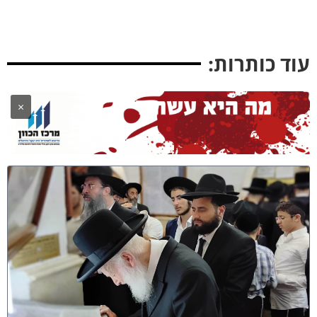
וד כותרות:
×