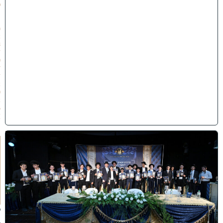
פ
״
ו
(
2
8
/
0
7
/
2
0
2
6
)
ה
ד
ר
ן
ע
ל
ך
:
ל