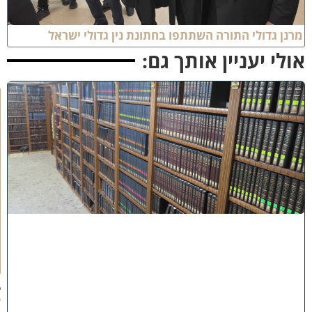
רנן גדולי התורה השתתפו בחתונת נין גדולי ישראל
ולי יעניין אותך גם:
ב
ב
ר
כ
ת
ר
א
ש
י
ה
י
ש
י
ב
ה
:
ב
ע