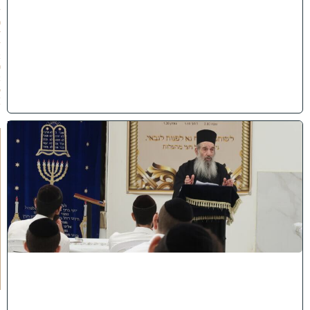
1
/
0
7
/
2
0
2
6
)
ח
י
ז
ו
ק
ו
ה
ת
ע
ו
ר
ר
ו
ת
ה