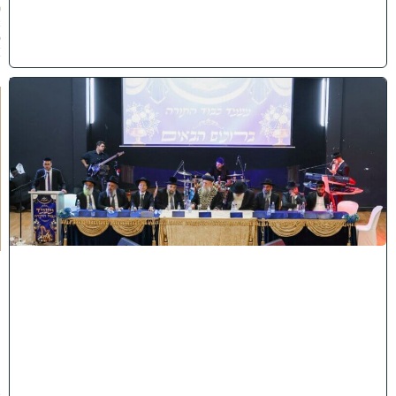
0
2
6
)
י
ב
נ
ה
ו
ח
כ
מ
י
ה
:
מ
ר
ן
ה
ר
א