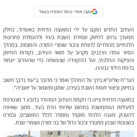
עקבו אחרי כותל המזרח בגוגל
עירוב החדש הוקם על ידי המועצה הדתית באשדוד, כחלק
מערך נרחב לחיזוק שמירת השבת בעיר ולהעמדת פתרונות
כתיים מהודרים לרווחת ציבור שומרי התורה והמצוות. במהלך
יור עמדו הרבנים מקרוב על תוואי העירוב, נקודות החיזוק
הפיקוח ההלכתי, ועל ההקפדה שנעשתה כדי שהעירוב יעמוד
מת הידור גבוהה.
ר"ח שליט"א בירך על המהלך ואמר כי מדובר ב"עוד נדבך חשוב
יזוק וביצור חומת השבת בעירנו, שתגן ותשמור על יושביה".
ועצה הדתית ציינו כי הקמת העירוב המהודר ברובע ז' מצטרפת
פעילות המתמשכת בתחום שירותי הדת בעיר, מתוך שאיפה
העניק מענה הלכתי מוקפד ומסודר לכלל התושבים, ובפרט
כונות שבהן מתגורר ציבור גדול של בני תורה ושומרי שבת.