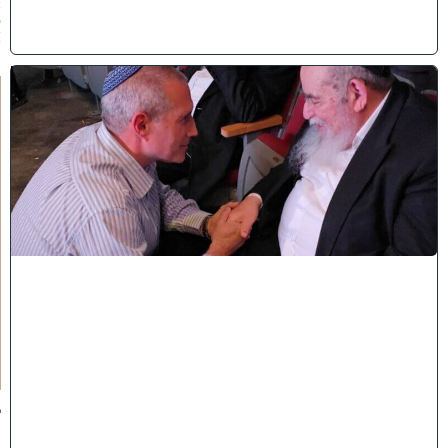
2
6
)
ו
ר
א
ו
כ
י
ש
ם
ה
'
נ
ק
ר
א
ע
ל
י
ך
:
ב
מ