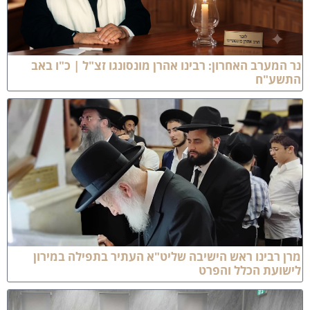
ר המערב האחרון: רבינו אהרן מונסונגו זצ"ל | כ"ו באב
תשע"ח
רן רבינו ראש הישיבה שליט"א העתיר בתפילה במירון
ישועת הכלל והפרט