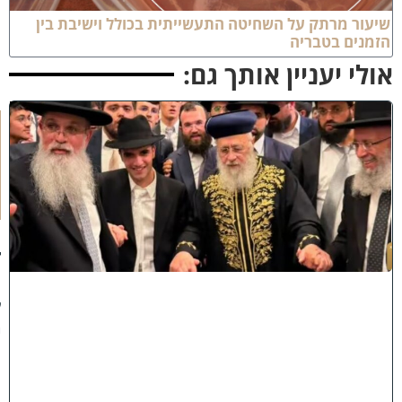
יעור מרתק על השחיטה התעשייתית בכולל וישיבת בין
זמנים בטבריה
ולי יעניין אותך גם:
ק
וֹ
ל
חָ
תָ
ן
:
ג
ד
ו
ל
י
ה
ת