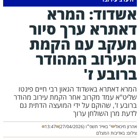
שדוד: המרא
אתרא ערך סיור
עקב עם הקמת
עירוב המהודר
רובע ז'
מרא דאתרא באשדוד הגאון רבי חיים פינטו
ליט"א עמד מקרוב אחר הקמת עירוב מהודר
רובע ז', שהוקם על ידי המועצה הדתית גם
דעת מרן השולחן ערוך
רון מיכאלי
י׳ באייר תשפ״ו (27/04/2026)
13:47
לום: באדיבות המצלם