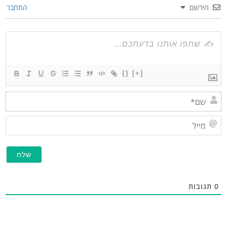
הירשם
התחבר
{}
[+]
שם*
מייל
תגובות