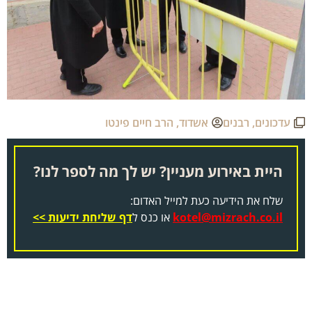
עדכונים
,
רבנים
אשדוד
,
הרב חיים פינטו
היית באירוע מעניין? יש לך מה לספר לנו?
שלח את הידיעה כעת למייל האדום:
kotel@mizrach.co.il
או כנס ל
דף שליחת ידיעות >>