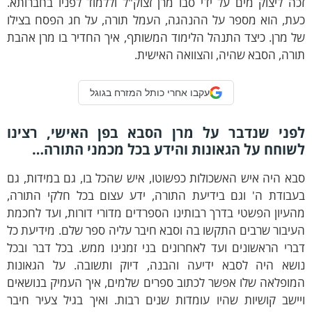
ה ליצוק מים על ידי סבו מרן זצוק"ל וללמוד לפניו בחברותא.
עת, הוא מספר על ההנהגה, העמל תורה, על חג הפסח בצילו
 מרן. כיצד התנהל הלימוד המשותף, איך החדיר בו מרן אהבת
רה, הסבא שהיה, והצוואה האישית.
עקבו אחרי כותל המזרח בגוגל
פני שנדבר על מרן הסבא בפן האישי, רצינו
שוחח על הגאונות והידע בכל מכמני התורה…
א היה איש האשכולות כפשוטו, איש שהכל בו, גם במידות, גם
עבודת ה' וגם בידיעת התורה, ידע עצום בכל חלקי התורה,
עיון הפשטי בדרך רבותינו הספרדים מדורי דורות, ועד לחכמת
יבור שרבים התקשו בה וסבא חיבר עליה ספר שלם. מידיעת כל
רי הראשונים ועד לאחרונים בני זמנינו ממש. בכל דבר ובכל
ושא היה לסבא ידיעה והבנה, דיוק ותשובה. על הגאונות
מופלאה שלו אפשר לכתוב ספרים שלמים, איך העמיק בנושאים
ישב קושיות שהיו עומדות שנים רבות. ואיך בגיל צעיר חיבר