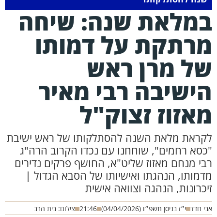
מלאת שנה: שיחה
רתקת על דמותו
ל מרן ראש
ישיבה רבי מאיר
אזוז זצוק"ל
קראת מלאת השנה להסתלקותו של ראש ישיבת
כסא רחמים", שוחחנו עם נכדו הקרוב הרה"ג
בי מנחם מאזוז שליט"א, החושף פרקים נדירים
דמותו, הנהגתו ואישיותו של הסבא הגדול |
יכרונות, הנהגה וצוואה אישית
י חדד
י״ז בניסן תשפ״ו (04/04/2026)
21:46
צילום: בית הרב