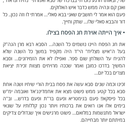
י, ובאותו הרגע נזכרתי בברכה של סבא ואמרתי "נחיה ונראה",
כן קם ונהיה ממש כדבר איש האלוקים.
ם הוא אמר לי חושבים שאני בבא סאלי… אמרתי לו וזה נכון.. כל
ר והבבא סאלי שלו… שתק וחייך.
 איך הייתה אוירת חג הפסח בצילו.
ת חג הפסח היינו נושמים כל השנה… הסבא רבא מרן הגה"ק
על ה"איש מצליח" הי"ד היה מקפיד במשך כל השנה שלא
הניח על השולחן שום ספר. ואפילו לא את הזמירונים… וסבא
משיך בדרכו כמובן ואמר שככה מרויחים מצוות זכירת יציאת
רים בכל יום…
ינו וכמה שנים סבא עשה את פסח בבית הורי שיחיו ושנה אחת
בא בכל קטע ממש פשוט מצא את אחמדינג'אד ואובמה ימ"ש
כל פיסקא!! פעם בגימטריא ופעם בר"ת ופעם בדרש… וב"ה
מים אלו אנו רואים את ברכותיו ויותר נכון קללותיו על שונאי
שראל מתגשמות במלואם… פשוט מרגישים איך שגדולים צדיקים
יתתם יותר מבחייהם.