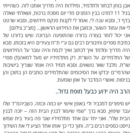
ן בוחן לבחור ולתלמיד, ומילדות היה מדריך אותנו לזה. כשהייתי
בגיל 11 למדנו בבין הזמנים מדי יום מסכת ברכות, ושאלתי שאלה
ף ז', וסבא ענה לי, ואמר לי לקנות פנקס חידושים, וסבא שרטט
 את עמוד השער, וכמובן את החידוש הראשון… [מצ"ב צילום]
י יכול לומר בצורה ברורה שהתופעה הברוכה שיש בדורנו של
יבת ספרים וחיבורים רבים גם ע"י ת"ח צעירים היא בזכותו. סבא
ה מדריך ומלמד איך לכתוב ואיך לנסח והיה עובר על החידושים
 התלמידים. על השו"ת. רק מתלמידיו יש מעל למאה(!!) ספרי
"ת. מלבד שאר נושאים. וסבא תמיד היה אומר שצריך בישיבות
רמי"ם יבדקו את הסיכומים שהתלמידים כותבים הן בתוכן והן
יסוח. ואשרי המדבר על אוזן שומעת.
רב היה ידוע כבעל מופת גדול..
 סיפורים למכביר ולי באופן אישי יש כמה וכמה. כשביהמ"ד שלו
ר שיפוץ, סבא ברך "שמי שיעזור לבנין הבית הזה – יזכה לבנין
ית שלו". ואני יחד עם אחד מתלמידיו שגר פה בעיר בית שמש
יסנו כספים רבים ב"ה. ותוך כדי כך אותו אחד הציע לי את השידוך