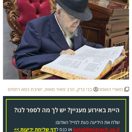
מאורי האומה
בני ברק
,
הרב מאיר מאזוז
,
ישיבת כסא רחמים
היית באירוע מעניין? יש לך מה לספר לנו?
שלח את הידיעה כעת למייל האדום:
kotel@mizrach.co.il
או כנס ל
דף שליחת ידיעות >>