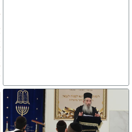
ת
ש
פ
״
ו
(
3
1
/
0
7
/
2
0
2
6
)
ח
י
ז
ו
ק
ו
ה
ת