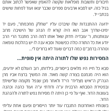
יבורים ותשובות מופלאות שקשה להאמין שאפשר לכתוב אותם
יל כזה. יש לסבא ארבעים ספרים שכבר יצאו ועוד לפחות שישים
תבי יד.
דועה ההתנגדות שלו שיברכו עליו "שחלק מחכמתו", פעם יד
מינו-שדרך אגב הוא היה קורא לו הנהג של הישיבה מרוב
וותנותו, ר' עובדיה חדוק שאל אותו למה הרב מתנגד הרי הרב
דע את כל התורה כולה כפשוטו? וסבא ענה לו יש בהלכות טומאה
הרה ברמב"ם כמה דברים שעוד לא ברורים לי…
מסירות נפש שלו לתורה היתה אין סופית…
א כל חייו היו מלאים בייסורים, בילדותו, רוב העולם לא יודעים,
וא היה מגמגם בצורה קשה מאוד. וזה המשיך ברצח אביו מרן
גה"ק ה"איש מצליח" הי"ד ולאחר מכן שנפל מקומה שלישית!!
בפטירת הסבתא הרבנית ע"ה ודודתי ע"ה ועוד כהנה וכהנה
וונות הדור. ואף על פי כן היתה לו מסירות נפש לתורה ולהנהגת
ור.
נותיו האחרונות התגברו עוד יותר הייסורים ופעם אחת עליתי