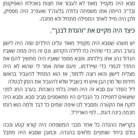
בא היה מקפיד מאוד לא לעבור את חצות באכילת האפיקומן
בד"כ הייתה אתו משפחה גדולה בלעה"ר ואעפ"כ היה מספיק.
כן היה מייד לאחר התפילה מתחיל ולא מחכה.
יצד היה מקיים את "והגדת לבנך".
 משהו שסבא היה מקפיד מאוד עלינו הילדים שזה היה לישון
רב החג. כדי שיהיה כח ללילה הקדוש. וגם זה היה ממה שאביו
דול נהג אתו בילדותו. וסבא מספר שאביו היה מחשיך להם את
חדר לגמרי כדי שיירדמו.. פעם אחת אמר לי שהוא לא היה
ליח לישון והוא רוצה ללמוד, אז הוא התחיל להעביר בראשו
דות של מרן הבן איש חי בשביל שלא להעביר את הזמן לבטלה
ל הסדר עם סבא זה היה חוויה בלתי נשכחת. בערב החג לפני
וצאים לתפילה כל הנכדים היו מתאספים סביב סבא. וסבא היה
קח את הקערה ומסביר לנו איפה שמים כל דבר ולמה הוא רומז
מה בינה דעת… לפי האריז"ל.
קריאת ההגדה כל אחד מבני המשפחה היה קורא קטע וככה
ולם ביחד שותפים מלאים בהגדה. וכמובן שסבא היה מתבל