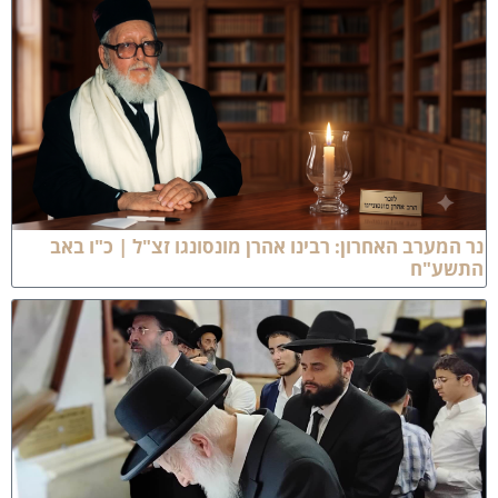
ר המערב האחרון: רבינו אהרן מונסונגו זצ"ל | כ"ו באב
תשע"ח