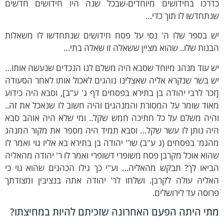
דרכו בחידושים מיוחדים-שבכל שנה היו חידושים חדשים
תחדשו לו תוך כדי…
ש בספר שלו ה' נסי על פסח חידושים שנתחדשו לו משאלות
נות שלו.. שהוא מציין ששאלה זו שאלה בתי…
 עוד מנהג מיוחד שסבא היה משלם לנו הנכדים שנעשה אותו…
 בשר שנקרא אליה שאצלינו נוהגים לאכול אותו לאחר הסעודה
כר לרבי יהודה בן בתירא בפסחים דף ג' ע"ב], וסבא היה כידוע
וד שומר על המסורת והמנהגים והיה חשוב לו שנאכל את זה..
היה משלם על כל חתיכה חמש שקל.. ומי שלא היה אוהב סבא
יה נותן לו עשר שקל… וסבא תמיד היה מספר את מקור המנהג
גמ' בפסחים (ג ע"ב) שר' יהודה בן בתירא בא אליו גוי ואמר לו
וא אוכל מקרבן פסח משופרי דשופרי ואמר לו ר' יהודה מהאליה
יאו לך? תבקש מהאליה… וע"י כך גילו הכהנים שהוא גוי כי
אליה עולה לקרבן. ושלחו לר' יהודה אתה בנציבין ומצודתך
וסה עד לירושלים.
תי היתה הפעם האחרונה שזכיתם להיות במחיצתו?