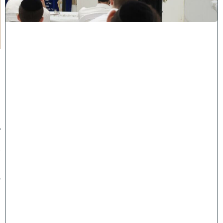
ע
ו
ר
ר
ו
ת
ה
ג
ר
"
נ
ב
ן
ש
מ
ע
ו
ן
נ