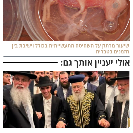
יעור מרתק על השחיטה התעשייתית בכולל וישיבת בין
זמנים בטבריה
ולי יעניין אותך גם:
ק
וֹ
ל
חָ
תָ
ן
:
ג
ד
ו