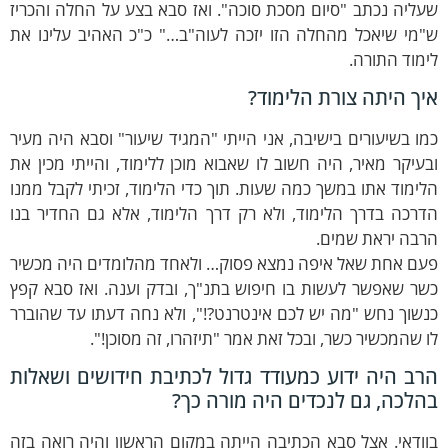
ליה נכתב "סיום מסכת סוכה". ואז סבא בצע על החלה והכריז
"מי שיאכל מהחלה הזו יזכה לעוה"ב…" כ"כ האהיב עלינו את
מוד התורה.
יך היתה צורת הלימוד?
ו בשיעורים בישיבה, אני הייתי "המגיד שיעור" וסבא היה מעיר
עיקר מאיר, היה חשוב לו שאבוא מוכן ללימוד, והייתי מכין את
ימוד אתו במשך כמה שעות. תוך כדי הלימוד, זכיתי לקבל ממנו
רכה בדרך הלימוד, ולא רק דרך הלימוד, אלא גם החדיר בנו
רבה יראת שמים.
עם אחת שאל איפה נמצא פסוק… ולאחד מהלומדים היה מכשיר
ר שאפשר לעשות בו חיפוש בתנ"ך, ובדק וענה. ואז סבא קפץ
שוך נחש "מה יש לכם אינטרנט?!", ולא נחה דעתו עד שהוברר
 שהמכשיר כשר, ובכל זאת אמר "תיזהרו, זה מסוכן!".
רב היה ידוע כמעודד גדול לכתיבת חידושים ושאלות
הלכה, גם לנכדים היה מורה כך?
ודאי. אצל סבא הכתיבה הייתה במקום הראשון והיה רואה בזה