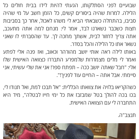
בועיים לפני הסתלקותו, הגעתי להיות לידו בבית חולים כל
ילה. למרות שהיה ביסורים קשים, כל הזמן חשב על מי שהיה
יבו, בהתחלה כשבאתי הביא לי משהו לאכול, אחר כך בסביבות
צות כשכבר נשארנו לבד, אמר לי: מנחם למה אתה מתעכב,
תה צריך לחזור לבית, אשתך מחכה לך. עד שהסברתי לו שאני
אר אתו כל הלילה והכל בסדר.
ותו לילה ראה אותי יושב מהורהר וכאוב, ואז פנה אלי לפתע
אמר לי מלים מצמררות שלמפרע התבררו כצוואה האישית שלו
י: "חבל שאתה יושב ככה – תפתח ספר! אני את שלי עשיתי, אני
ימתי. אבל אתה – החיים עוד לפניך!".
הקריאו בלויה את צוואתו הכללית: "אל תבכו למת, ואל תנודו לי,
ו בכה להולך בטל שמבזבז את כל ימי חייו לבטלה", מיד היא
חברה לי עם הצוואה האישית.
נצב"ה.