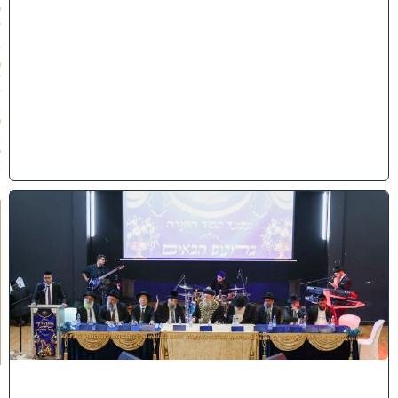
(
3
1
/
0
7
/
2
0
2
6
)
י
ב
נ
ה
ו
ח
כ
מ
י
ה
:
מ