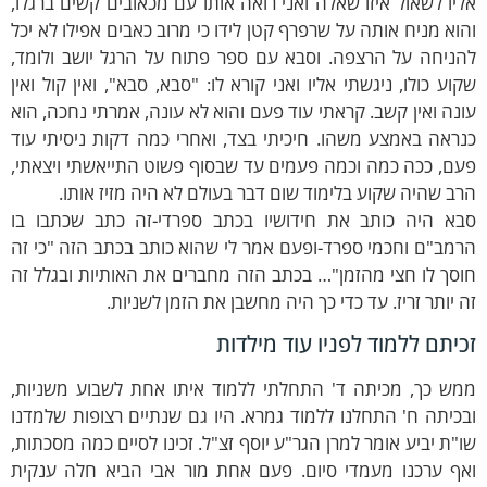
יו לשאול איזו שאלה ואני רואה אותו עם מכאובים קשים ברגלו,
וא מניח אותה על שרפרף קטן לידו כי מרוב כאבים אפילו לא יכל
הניחה על הרצפה. וסבא עם ספר פתוח על הרגל יושב ולומד,
וע כולו, ניגשתי אליו ואני קורא לו: "סבא, סבא", ואין קול ואין
נה ואין קשב. קראתי עוד פעם והוא לא עונה, אמרתי נחכה, הוא
ראה באמצע משהו. חיכיתי בצד, ואחרי כמה דקות ניסיתי עוד
ם, ככה כמה וכמה פעמים עד שבסוף פשוט התייאשתי ויצאתי,
ב שהיה שקוע בלימוד שום דבר בעולם לא היה מזיז אותו.
בא היה כותב את חידושיו בכתב ספרדי-זה כתב שכתבו בו
מב"ם וחכמי ספרד-ופעם אמר לי שהוא כותב בכתב הזה "כי זה
סך לו חצי מהזמן"… בכתב הזה מחברים את האותיות ובגלל זה
 יותר זריז. עד כדי כך היה מחשבן את הזמן לשניות.
כיתם ללמוד לפניו עוד מילדות
מש כך, מכיתה ד' התחלתי ללמוד איתו אחת לשבוע משניות,
כיתה ח' התחלנו ללמוד גמרא. היו גם שנתיים רצופות שלמדנו
"ת יביע אומר למרן הגר"ע יוסף זצ"ל. זכינו לסיים כמה מסכתות,
אף ערכנו מעמדי סיום. פעם אחת מור אבי הביא חלה ענקית