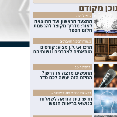
וכן מקודם
כדאי לדעת:
מהצעד הראשון ועד ההוצאה
לאור: מדריך מקוצר להגשמת
חלום הספר
בשורה לציבור האברכים
מרכז א.י.ל.ן מציע: קורסים
מותאמים לאברכים ונשותיהם
ודרשת היטב
מחפשים מרצה או דרשן?
המיזם הזה יעשה לכם סדר
בראשות הגר"א אונגר שליט"א
חדש: בית הוראה לשאלות
בנושאי בריאות הנפש