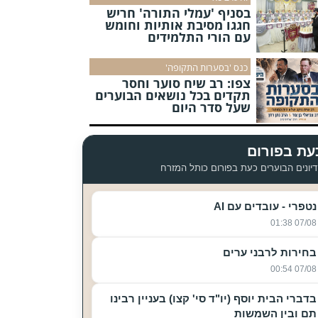
בסניף 'עמלי התורה' חריש
חגגו מסיבת אותיות וחומש
עם הורי התלמידים
כנס 'בסערות התקופה'
צפו: רב שיח סוער וחסר
תקדים בכל נושאים הבוערים
שעל סדר היום
עת בפורום
יונים הבוערים כעת בפורום כותל המזרח
נטפרי - עובדים עם AI
07/08 01:38
בחירות לרבני ערים
07/08 00:54
בדברי הבית יוסף (יו"ד סי' קצו) בעניין רבינו
תם ובין השמשות