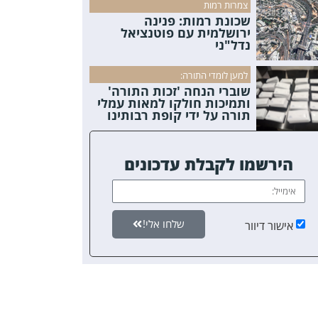
צמרות רמות
שכונת רמות: פנינה
ירושלמית עם פוטנציאל
נדל"ני
למען לומדי התורה:
שוברי הנחה 'זכות התורה'
ותמיכות חולקו למאות עמלי
תורה על ידי קופת רבותינו
הירשמו לקבלת עדכונים
שלחו אלי!
אישור דיוור