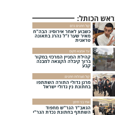
ראש הכותל:
קול חתנים נדם
כשבוע לאחר אירוסיו: הבה"ח
מאיר שער ז"ל נהרג בתאונה
טראגית
עד אמצא מקום
קהילת המניין המרכזי במקור
ברוך קיבלה הקצאה למבנה
קבע
קול מצהלות חתנים:
מרנן גדולי התורה השתתפו
בחתונת נין גדולי ישראל
אחי בני תימן:
הגאב"ד הגר"ש מחפוד
השתתף בחתונת נכדת הגר"י