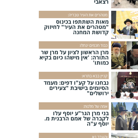
רצאבי
מטהרים את העיר טבריה:
מאות השתתפו בכינוס
"מטהרים את העיר" לחיזוק
קדושת המחנה
כבוד חכמים ינחלו:
מרן הראשון לציון על מרן שר
התורה: 'אין מישהו כיום בקיא
כמותו'
קניין בבא בתרא:
נבחנו על קע"ו דפים: מעמד
הסיומים בישיבת "צעירים
ירושלים"
אמה של מלכות:
בני מרן הגר"ע יוסף עלו
לקברה של אמם הרבנית מ.
יוסף ע"ה
והערב נא