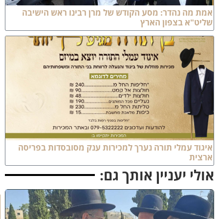
מת מה נהדר: מסע הקודש של מרן רבינו ראש הישיבה
ליט"א בצפון הארץ
התעדכן לפני כולם!
בערוץ החדש של כותל המזרח, תקבל את כל העדכונים
אונליין + סרטונים בלעדיים!
יגוד עמלי תורה נערך למכירות ענק מסובסדות בפריסה
רצית
לערוץ >
ולי יעניין אותך גם:
א
מ
ה