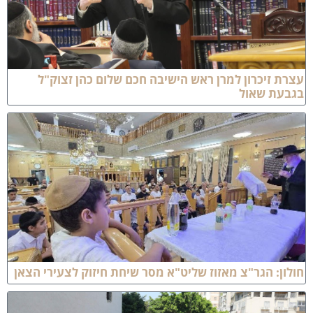
צרת זיכרון למרן ראש הישיבה חכם שלום כהן זצוק"ל
גבעת שאול
ולון: הגר"צ מאזוז שליט"א מסר שיחת חיזוק לצעירי הצאן