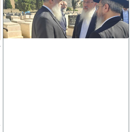
ש
ל
מ
ל
כ
ו
ת
:
ב
נ
י
מ
ר
ן
ה
ג
ר
"
ע