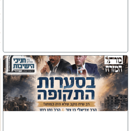
2
/
0
8
/
2
0
2
6
)
כ
נ
ס
'
ב
ס
ע
ר
ו
ת
ה
ת
ק
ו
פ