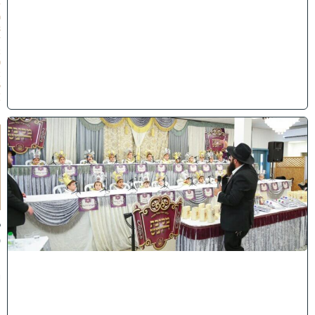
/
0
8
/
2
0
2
6
)
ו
ה
ע
ר
ב
נ
א
ב
ס
נ
י
ף