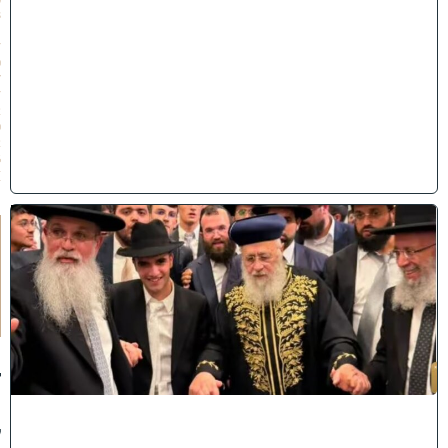
3
1
/
0
7
/
2
0
2
6
)
ק
וֹ
ל
חָ
תָ
ן
:
ג
ד
ו
ל