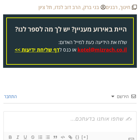
חינוך
,
רבנים
בני ברק
,
הרב דוב לנדו
,
תל ציון
היית באירוע מעניין? יש לך מה לספר לנו?
שלח את הידיעה כעת למייל האדום:
kotel@mizrach.co.il
או כנס ל
דף שליחת ידיעות >>
הירשם
התחבר
{}
[+]