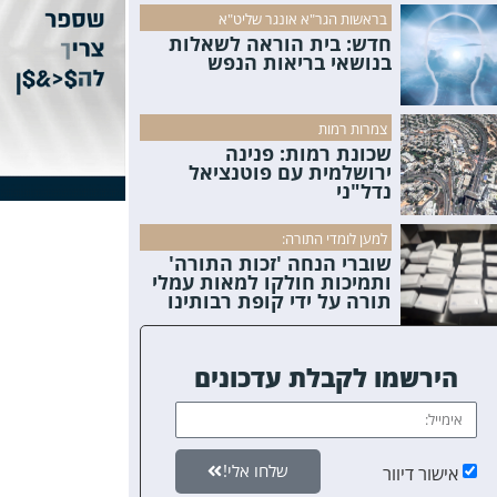
בראשות הגר"א אונגר שליט"א
חדש: בית הוראה לשאלות
בנושאי בריאות הנפש
צמרות רמות
שכונת רמות: פנינה
ירושלמית עם פוטנציאל
נדל"ני
למען לומדי התורה:
שוברי הנחה 'זכות התורה'
ותמיכות חולקו למאות עמלי
תורה על ידי קופת רבותינו
הירשמו לקבלת עדכונים
שלחו אלי!
אישור דיוור