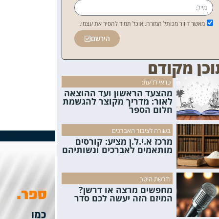
מאשר דיוור מכותל המזרח. אוכל תמיד להסיר את עצמי.
הירשם
וכן מקודם
כדאי לדעת:
מהצעד הראשון ועד ההוצאה
לאור: מדריך מקוצר להגשמת
חלום הספר
בשורה לציבור האברכים
מרכז א.י.ל.ן מציע: קורסים
מותאמים לאברכים ונשותיהם
ודרשת היטב
מחפשים מרצה או דרשן?
המיזם הזה יעשה לכם סדר