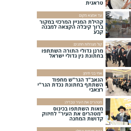
טראגית
עד אמצא מקום
קהילת המניין המרכזי במקור
ברוך קיבלה הקצאה למבנה
קבע
קול מצהלות חתנים:
מרנן גדולי התורה השתתפו
בחתונת נין גדולי ישראל
אחי בני תימן:
הגאב"ד הגר"ש מחפוד
השתתף בחתונת נכדת הגר"י
רצאבי
מטהרים את העיר טבריה:
מאות השתתפו בכינוס
"מטהרים את העיר" לחיזוק
קדושת המחנה
כבוד חכמים ינחלו: