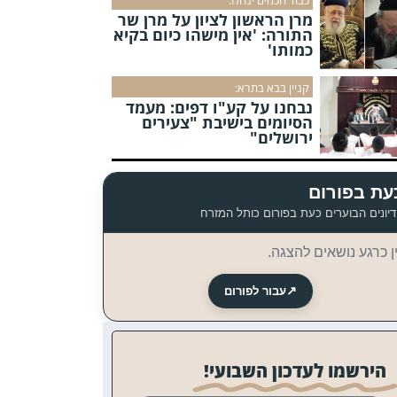
מרן הראשון לציון על מרן שר
התורה: 'אין מישהו כיום בקיא
כמותו'
קניין בבא בתרא:
נבחנו על קע"ו דפים: מעמד
הסיומים בישיבת "צעירים
ירושלים"
עת בפורום
יונים הבוערים כעת בפורום כותל המזרח
ן כרגע נושאים להצגה.
↗
עבור לפורום
הירשמו לעדכון השבועי!