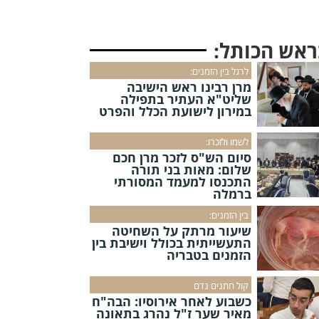
ראש הכותל:
לרגל בין הזמנים:
מרן רבינו ראש הישיבה
שליט"א העתיר בתפילה
במירון לישועת הכלל והפרט
לשמו ולזכרו:
סיום הש"ס לזכר מרן חכם
שלום: מאות בני תורה
התכנסו למעמד המסורתי
ברמלה
בין הזמנים:
שיעור מרתק על השחיטה
התעשייתית בכולל וישיבת בין
הזמנים בטבריה
קול חתנים נדם
כשבוע לאחר אירוסיו: הבה"ח
מאיר שער ז"ל נהרג בתאונה