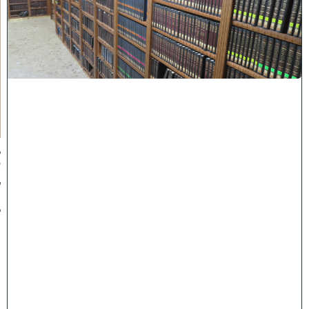
ת
ר
א
ש
י
ה
י
ש
י
ב
ה
:
ב
ע
ק
ב
ו
ת
ה
ת
ר