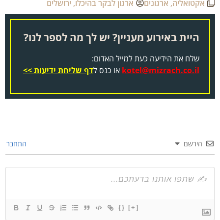
אקטואליה
,
ארגונים
ארגון לבקר בהיכלו
,
ירושלים
היית באירוע מעניין? יש לך מה לספר לנו?
שלח את הידיעה כעת למייל האדום:
kotel@mizrach.co.il
או כנס ל
דף שליחת ידיעות >>
הירשם
התחבר
{}
[+]