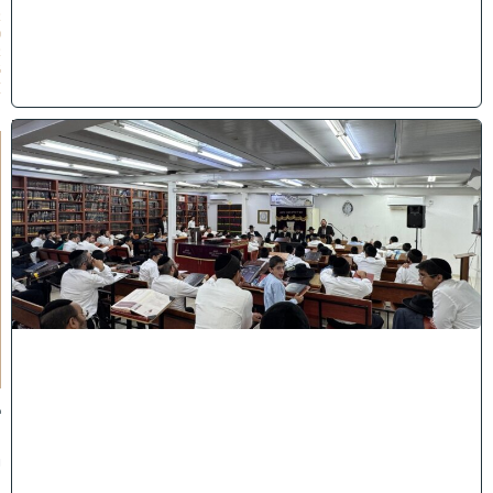
2
0
2
6
)
ב
י
ן
ה
ז
מ
נ
י
ם
ת
ש
פ
"
ו
ב
נ
י