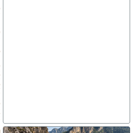
1
0
ט
״
ו
ב
א
ב
ת
ש
פ
״
ו
(
2
9
/
0
7
/
2
0
2
6
)