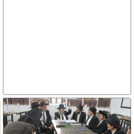
א
ב
ת
ש
פ
״
ו
(
2
8
/
0
7
/
2
0
2
6
)
ל
ק
ר
א
ת
ז
מ