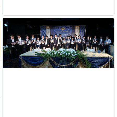
2
6
)
ה
ד
ר
ן
ע
ל
ך
:
ל
ק
ר
א
ת
פ
ת
י