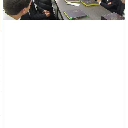
ן
א
ל
ו
ל
:
ר
א
ש
י
י
ש
י
ב
ת
ת
פ
ר