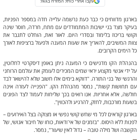
עקבו אחרי כותל המזרח בגוגל
רגון מדווחים כי כבר כעת נרשמה עלייה חדה במספר הפניות,
יקר מצד בני ישיבות המתמודדים עם מתח, חרדה, חוסר שינה
ושי בריכוז בלימוד ובסדרי היום. לאור זאת, הוחלט לתגבר את
ות המשיבים, להאריך את שעות המענה ולפעול ברציפות לאורך
 הימים הקרובים.
נהלת הקו מדגישים כי המענה ניתן באופן דיסקרטי לחלוטין,
 ידי אנשי מקצוע יראי שמים המכירים לעומק את עולמם הרוחני
רגשי של בני התורה. "דווקא בימים אלו חשוב שלא להישאר לבד
ם תחושות קשות", נמסר מהנהלת הקו. "הפנייה לעזרה אינה
לשה, אלא אחריות. אנו רואים בכך שליחות לעמוד לצד הפונים
עות מורכבות, לחזק, להרגיע ולהכווין".
רגון קוראים לכל מי שחש קושי נפשי או מצוקה בצל האירועים –
נות ללא היסוס. "בזמנים של אי־ודאות, כוחו של חיבור אנושי, של
שבה ושל מילה טובה – גדול לאין שיעור", נמסר.