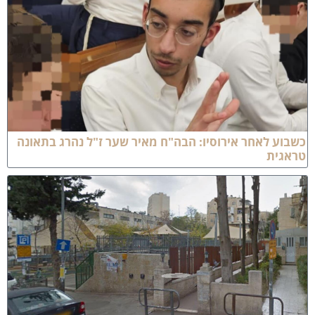
שבוע לאחר אירוסיו: הבה"ח מאיר שער ז"ל נהרג בתאונה
ראגית