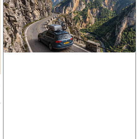
"
לֹ
א
יְ
אֻ
נֶּ
ה
לָ
הֶ
ם
כָּ
ל
רַ
ע
"
ה
י
ו
ז
מ
ה
ש