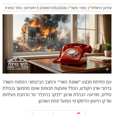
חנן דניאל
י״ב באדר תשפ״ו (01/03/2026)
13:25
צילום: כותל המזרח
ם פתיחת מבצע "שאגת הארי" והמצב הביטחוני המתוח השורר
חבי ארץ הקודש, הכולל אזעקות תכופות ואיום מתמשך בנפילת
לים, מודיעה הנהלת ארגון "לבקר בהיכלו" על הרחבת פעילותו
 קו הייעוץ הדיסקרטי הפועל תחת הארגון.