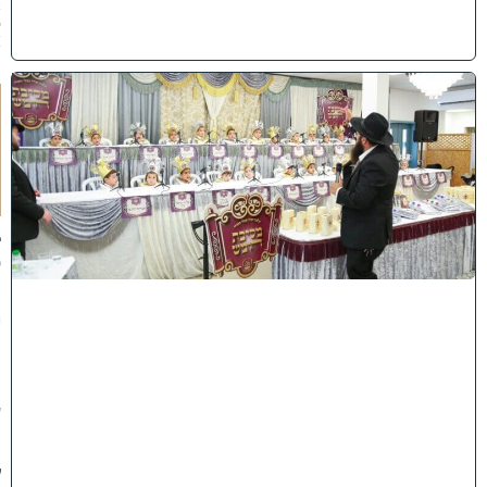
2
6
)
ו
ה
ע
ר
ב
נ
א
ב
ס
נ
י
ף
'
ע
מ
ל