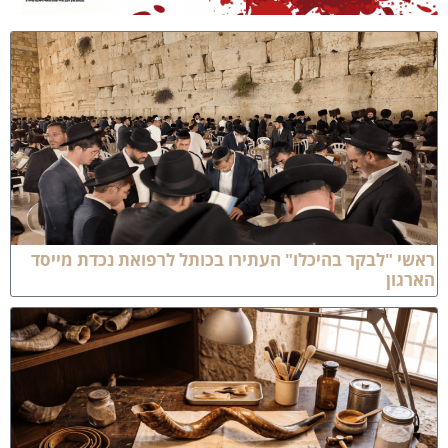
אשי "לבקר בהיכלו" העתירו בכותל לרפואת נכדת מייסד
ארגון