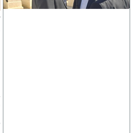
ת
:
ב
נ
י
מ
ר
ן
ה
ג
ר
"
ע
י
ו
ס
ף