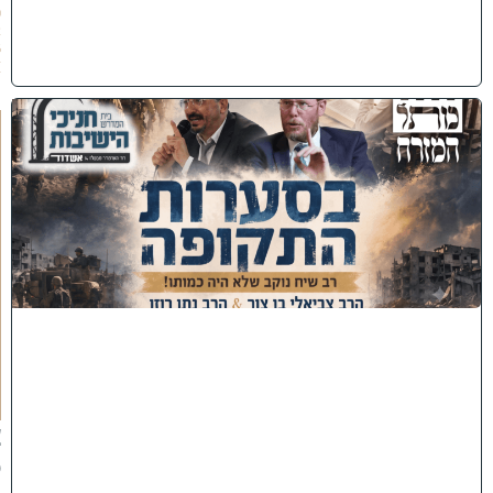
0
2
6
)
כ
נ
ס
'
ב
ס
ע
ר
ו
ת
ה
ת
ק
ו
פ
ה
'
צ
פ