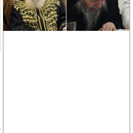
ח
כ
מ
י
ם
י
נ
ח
ל
ו
:
מ
ר
ן
ה
ר
א
ש
ו
ן
ל