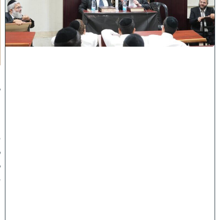
ב
ב
א
ב
ת
ר
א
:
נ
ב
ח
נ
ו
ע
ל
ק
ע
"
ו