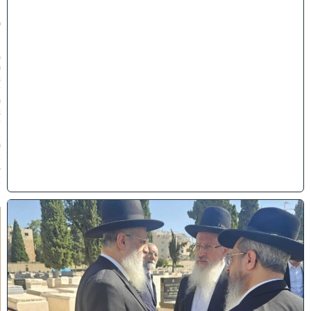
ת
ש
פ
״
ו
(
0
3
/
0
8
/
2
0
2
6
)
א
מ
ה
ש
ל
מ
ל
כ
ו