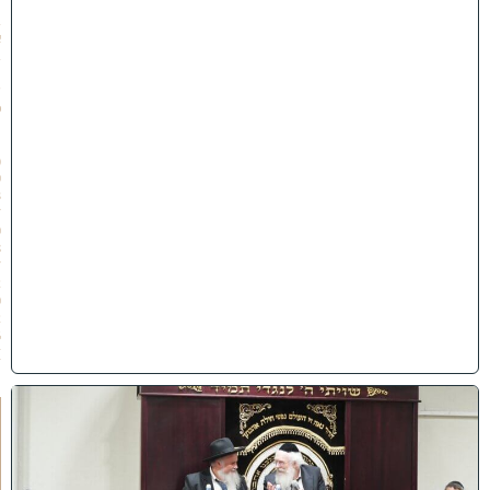
׳
ב
א
ב
ת
ש
פ
״
ו
(
0
3
/
0
8
/
2
0
2
6
)
ק
נ
י
י
ן