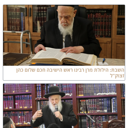
שבת: הילולת מרן רבינו ראש הישיבה חכם שלום כהן
צוק"ל