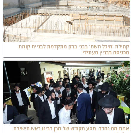
הילת 'היכל השם' בבני ברק מתקדמת לבניית קומת
כניסה בבניין העתידי
מת מה נהדר: מסע הקודש של מרן רבינו ראש הישיבה