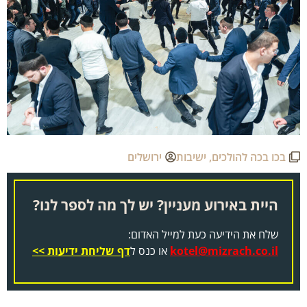
בכו בכה להולכים
,
ישיבות
ירושלים
היית באירוע מעניין? יש לך מה לספר לנו?
שלח את הידיעה כעת למייל האדום:
kotel@mizrach.co.il
או כנס ל
דף שליחת ידיעות >>