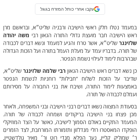
עקבו אחרי כותל המזרח בגוגל
מעמד נטלו חלק ראשי הישיבה ורבניה שליט״א, ובראשם מרן
אש הישיבה חבר מועצת גדולי התורה הגאון רבי
משה יהודה
לזינגר
שליט״א, אשר טרח והגיע למעמד ונשא דברים לכבודה
 תורה. בדבריו עמד על מעלת העמל בתורה ועל הזכות הגדולה
הרבות לימוד לעילוי נשמת הנפטר.
 נשא דברים ראש הישיבה הגאון
רבי שלמה שלזינגר
שליט״א,
דיבר על הזכות לשלוח “חבילות” רוחניות לנשמת הנפטר
אמצעות לימוד התורה, ושיבח את בני החבורה על מסירותם
מלם לכבודה של תורה.
עודת המצווה נשאו דברים רבני הישיבה ובני המשפחה, ולאחר
כן פצחו בני הישיבה בריקודים ושמחה לכבודה של תורה.
מעמד התקיים באולם הסמוך לישיבה, כאשר על הצד המוזיקלי
פקדו המאסטרו רולי מנדלזון ותזמורתו המורחבת, לצד הזמרים
 שמוליק קליין, נער הפלא מנדי רוט ור׳ מאיר גולדשטיין,