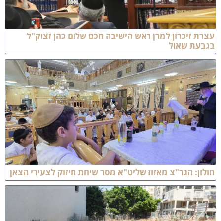
צרת זיכרון למרן ראש הישיבה חכם שלום כהן זצוק"ל
גבעת שאול
ולון: הגר"צ מאזוז שליט"א מסר שיחת חיזוק לצעירי הצאן