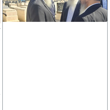
מ
ל
כ
ו
ת
:
ב
נ
י
מ
ר
ן
ה
ג
ר
"
ע
י
ו