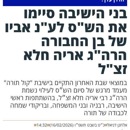
ני הישיבה סיימו
ת הש"ס לע"נ אביו
ל בן החבורה
רה"ג אריה חלא
צ"ל
מוצאי שבת האחרון התקיים בישיבת "קול תורה"
עמד מרגש של סיום הש״ס לעילוי נשמת
רה״ג רבי אריה חלא זצ״ל, בהשתתפות ראשי
ישיבה, רבניה ובני המשפחה, ובריקודי שמחה
כבודה של תורה
חנן דניאל
כ״ט בשבט תשפ״ו (16/02/2026)
14:32