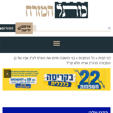
פרסם
הפורום
ידיעה
 הבית
»
כל הכתבות
»
בני הישיבה סיימו את הש"ס לע"נ אביו של בן
בורה הרה"ג אריה חלא זצ"ל
×
הדרן עלך: