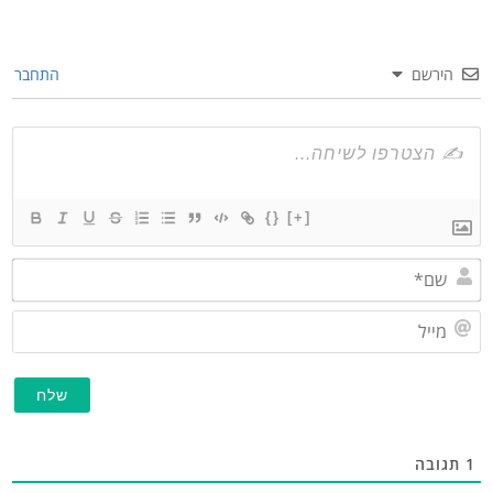
הירשם
התחבר
{}
[+]
שם*
מייל
תגובה