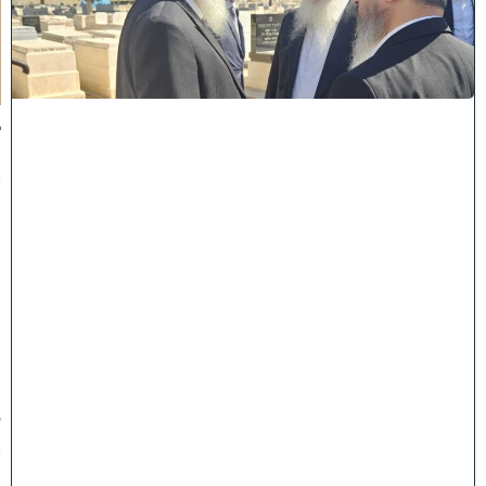
מ
ל
כ
ו
ת
:
ב
נ
י
מ
ר
ן
ה
ג
ר
"
ע
י
ו