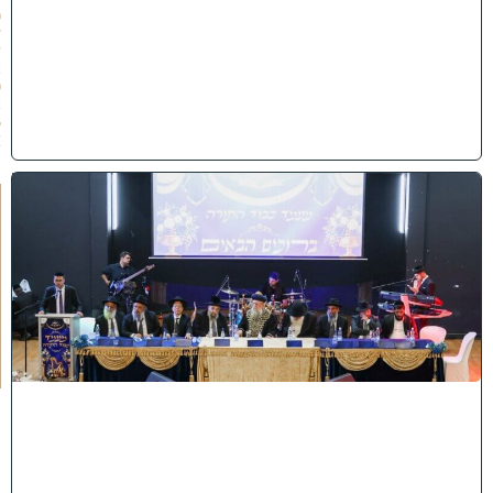
0
7
/
2
0
2
6
)
י
ב
נ
ה
ו
ח
כ
מ
י
ה
:
מ
ר
ן