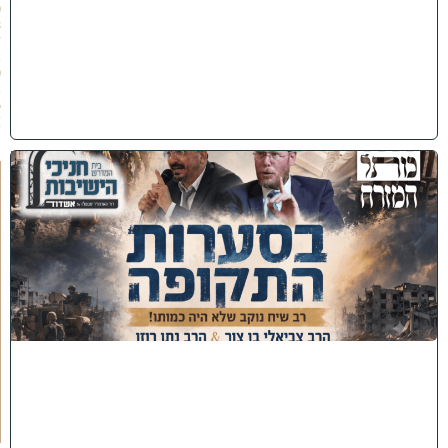
0
8
/
2
0
2
6
)
כ
נ
ס
'
ב
ס
ע
ר
ו
ת
ה
ת
ק
ו
פ
ה
'