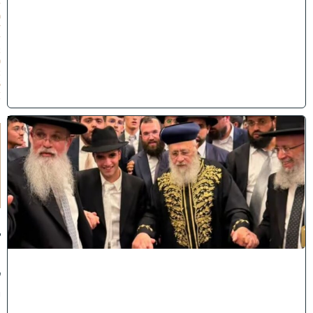
/
0
7
/
2
0
2
6
)
ק
וֹ
ל
חָ
תָ
ן
:
ג
ד
ו
ל
י