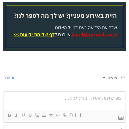
היית באירוע מעניין? יש לך מה לספר לנו?
שלח את הידיעה כעת למייל האדום:
kotel@mizrach.co.il
או כנס ל
דף שליחת ידיעות >>
הירשם
התחבר
{}
[+]
שם*