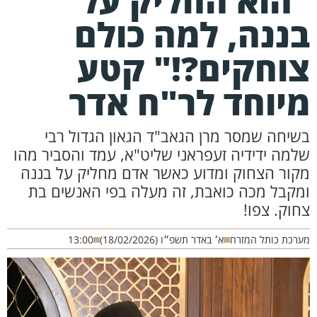
הוא החליק על
ננה, למה כולם
וחקים?!" קטע
יוחד לר"ח אדר
שיחה שמסר מרן הגאב"ד הגאון הגדול רבי
למה ידידיה זעפראני שליט"א, עמד והסביר מהו
קור הצחוק ומדוע כאשר אדם מחליק על בננה
מקבל מכה כואבת, זה מעלה בפי האנשים בת
חוק. צפו!
רכת כותל המזרח
א׳ באדר תשפ״ו (18/02/2026)
13:00