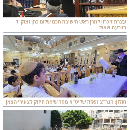
צרת זיכרון למרן ראש הישיבה חכם שלום כהן זצוק"ל
גבעת שאול
ולון: הגר"צ מאזוז שליט"א מסר שיחת חיזוק לצעירי הצאן