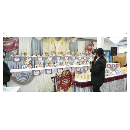
8
/
2
0
2
6
)
ו
ה
ע
ר
ב
נ
א
ב
ס
נ
י
ף
'
ע