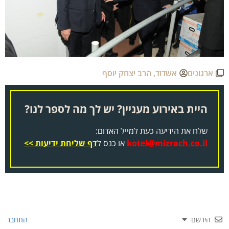
ארגונים
אשדוד
,
הרב יצחק יוסף
היית באירוע מעניין? יש לך מה לספר לנו?
שלח את הידיעה כעת למייל האדום:
kotel@mizrach.co.il
או כנס ל
דף שליחת ידיעות >>
הירשם
התחבר