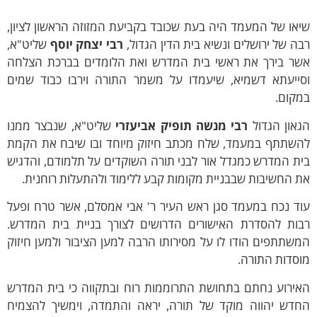
או של המעמד היה בעת שכובד בקביעת המזוזה הראשון לציון,
ה של ירושלים ונשיא בית הדין הגדול,
רבי יצחק יוסף
שליט"א,
שר בירך את ראשי בית המדרש ואת הלומדים בברכת הצלחה
סייעתא דשמיא, שיעמדו על משמר התורה וירבו כבוד שמים
מקום.
און הגדול
רבי מנשה תופיק אביעזרי
שליט"א, שנבצר ממנו
השתתף במעמד, שלח מכתב חיזוק מיוחד ובו שיבח את הקמת
ת המדרש כמגדל אור לבני תורה השוקדים על תלמודם, והדגיש
 החשיבות שבבניית מקומות קבע ללימוד ולהתעלות רוחנית.
וד נכח במעמד סגן ראש העיר ר' אבי אמסלם, אשר טרח ופעל
בות להסדרת האישורים הדרושים לצורך בניית בית המדרש.
שתתפים הודו לו על מסירותו הרבה למען הציבור ולמען חיזוק
סדות התורה.
אירוע נחתם בתחושת התרוממות רוח ובתקווה כי בית המדרש
חדש יהווה מוקד של תורה, יראה והתמדה, וימשיך להצמיח