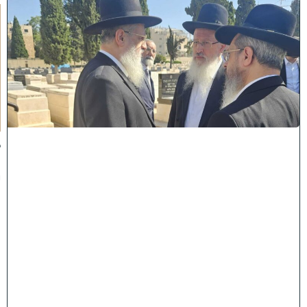
א
מ
ה
ש
ל
מ
ל
כ
ו
ת
:
ב
נ
י
מ
ר
ן
ה
ג
ר