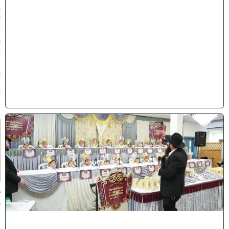
ו
(
0
2
/
0
8
/
2
0
2
6
)
ו
ה
ע
ר
ב
נ
א
ב
ס
נ