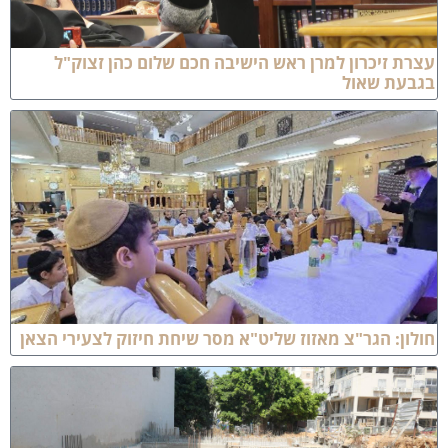
צרת זיכרון למרן ראש הישיבה חכם שלום כהן זצוק"ל
גבעת שאול
ולון: הגר"צ מאזוז שליט"א מסר שיחת חיזוק לצעירי הצאן