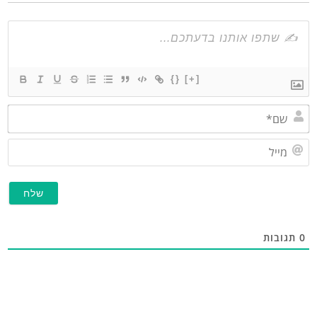
{}
[+]
שם*
מייל
תגובות