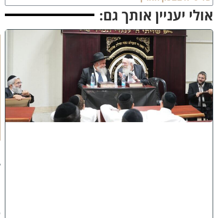
ולי יעניין אותך גם:
ק
נ
י
י
ן
ב
ב
א
ב
ת
ר
א
:
נ
ב
ח
נ
ו
ע