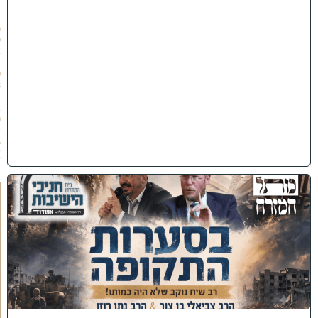
״
ו
(
0
2
/
0
8
/
2
0
2
6
)
כ
נ
ס
'
ב
ס
ע
ר
ו
ת
ה
ת