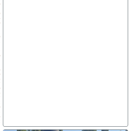
0
:
0
5
כ
׳
ב
א
ב
ת
ש
פ
״
ו
(
0
3
/
0
8
/
2
0
2
6
)