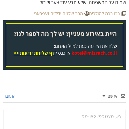
מים על המשפחה, שלא תדע עוד צער ושכול.
בכו בכה להולכים
הרב שלמה ידידיה זעפראני
היית באירוע מעניין? יש לך מה לספר לנו?
שלח את הידיעה כעת למייל האדום:
kotel@mizrach.co.il
או כנס ל
דף שליחת ידיעות >>
הירשם
התחבר