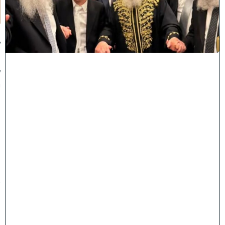
תָ
ן
:
ג
ד
ו
ל
י
ה
ת
ו
ר
ה
ה
ש
ת
ת