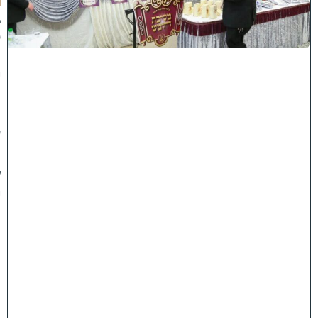
ב
ס
נ
י
ף
'
ע
מ
ל
י
ה
ת
ו
ר
ה
'