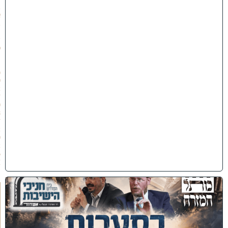
ב
א
ב
ת
ש
פ
״
ו
(
0
2
/
0
8
/
2
0
2
6
)
כ
נ
ס
'
ב