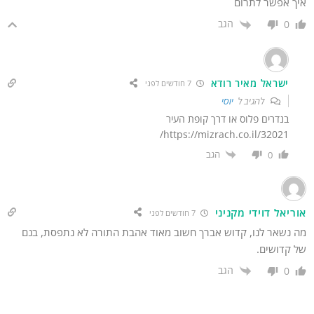
יך אפשר לתרום
הגב
0
ישראל מאיר רודא
7 חודשים לפני
להגיב ל
יוסי
בנדרים פלוס או דרך קופת העיר
https://mizrach.co.il/32021/
הגב
0
ריאל דוידי מקניני
7 חודשים לפני
ה נשאר לנו, קדוש אברך חשוב מאוד אהבת התורה לא נתפסת, בנם
ל קדושים.
הגב
0