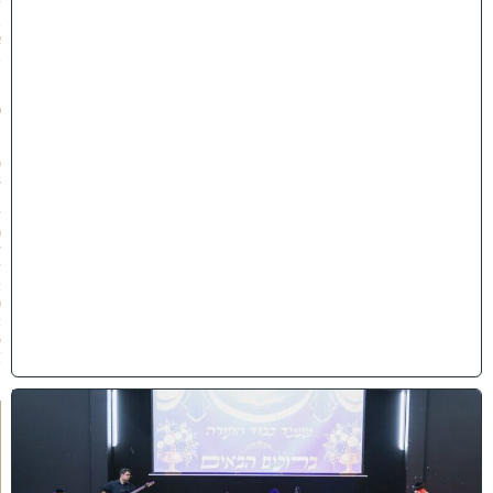
ז
ב
א
ב
ת
ש
פ
״
ו
(
3
1
/
0
7
/
2
0
2
6
)
י
ב
נ
ה
ו