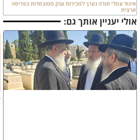
יגוד עמלי תורה נערך למכירות ענק מסובסדות בפריסה
רצית
ולי יעניין אותך גם:
א
מ
ה
ש
ל
מ
ל
כ
ו
ת
:
ב
נ
י
מ
ר
ן