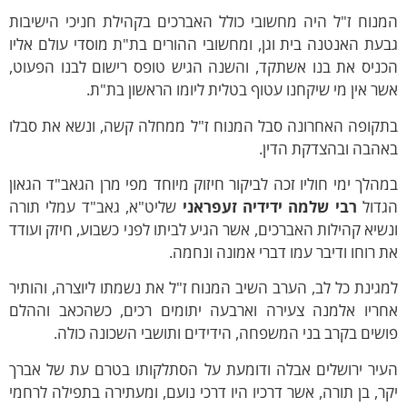
נוח ז"ל היה מחשובי כולל האברכים בקהילת חניכי הישיבות
עת האנטנה בית וגן, ומחשובי ההורים בת"ת מוסדי עולם אליו
כניס את בנו אשתקד, והשנה הגיש טופס רישום לבנו הפעוט,
ר אין מי שיקחנו עטוף בטלית ליומו הראשון בת"ת.
תקופה האחרונה סבל המנוח ז"ל ממחלה קשה, ונשא את סבלו
אהבה ובהצדקת הדין.
הלך ימי חוליו זכה לביקור חיזוק מיוחד מפי מרן הגאב"ד הגאון
גדול
רבי שלמה ידידיה זעפראני
שליט"א, גאב"ד עמלי תורה
שיא קהילות האברכים, אשר הגיע לביתו לפני כשבוע, חיזק ועודד
 רוחו ודיבר עמו דברי אמונה ונחמה.
גינת כל לב, הערב השיב המנוח ז"ל את נשמתו ליוצרה, והותיר
חריו אלמנה צעירה וארבעה יתומים רכים, כשהכאב וההלם
שים בקרב בני המשפחה, הידידים ותושבי השכונה כולה.
עיר ירושלים אבלה ודומעת על הסתלקותו בטרם עת של אברך
ר, בן תורה, אשר דרכיו היו דרכי נועם, ומעתירה בתפילה לרחמי