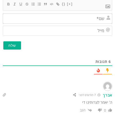
{}
[+]
שם*
מייל
תגובות
ברך
7 חודשים לפני
 יאמר לצרותינו די
הגב
0