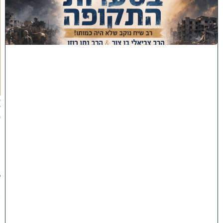
ס
ע
ר
ו
ת
ה
ת
ק
ו
פ
ה
'
צ
פ
ו
:
ר
ב
ש
י
ח