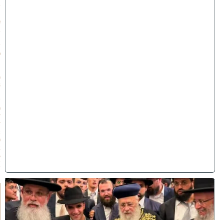
ז
ב
א
ב
ת
ש
פ
״
ו
(
3
1
/
0
7
/
2
0
2
6
)
ק
וֹ
ל
חָ