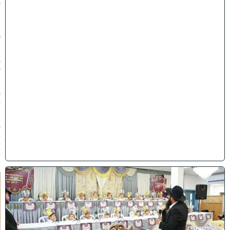
א
ב
ת
ש
פ
״
ו
(
0
2
/
0
8
/
2
0
2
6
)
ו
ה
ע
ר
ב
נ
א