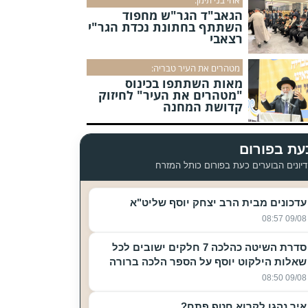
הגאב"ד הגר"ש מחפוד
השתתף בחתונת נכדת הגר"י
רצאבי
מטהרים את העיר טבריה:
מאות השתתפו בכינוס
"מטהרים את העיר" לחיזוק
קדושת המחנה
עת בפורום
יונים הבוערים כעת בפורום כותל המזרח
עדכונים מבית הרב יצחק יוסף שליט"א
09/08 08:57
סדרת השיטה כהלכה 7 חלקים ישובים לכל
שאלות הילקוט יוסף על הספר הלכה ברורה
09/08 08:50
איך נהגו לקרוא חטף פתח?