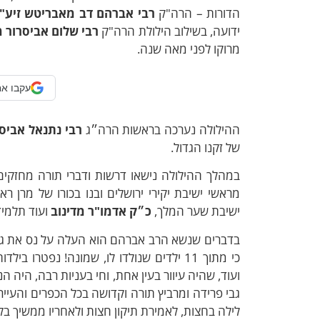
הדורות – הרה"ק
רבי אברהם דב מאבריטש
זיע"
ידועה, בשילוב הילולת הרה"ק
רבי שלום אביסרור 
מרוקו לפני מאה שנה.
עקבו אח
ההילולה נערכה בראשות הרה״ג
רבי נתנאל אביס
של זקנו הגדול.
במהלך ההילולה נישאו דרשות ודברי תורה מחזקים
מראשי ישיבת יקירי ירושלים ובנו בכורו של מרן ר
ישיבת שער המלך,
כ״ק אדמו"ר מדינוב
ועוד תלמיד
בדברים שנשא הרב אברהם הוא העלה על נס את גודל
כי מתוך 11 ילדים שנולדו לו, שמונה! נפטר
ועוד, שהיה עיוור בעין אחת, וחי בעניות רבה, היה 
גבי פרידה ומרביץ תורה וקדושה בכל הכפרים והעייר
לילה בחצות, לאמירת תיקון חצות ולאחריו ממשיך בלימ