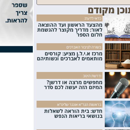
וכן מקודם
כדאי לדעת:
מהצעד הראשון ועד ההוצאה
לאור: מדריך מקוצר להגשמת
חלום הספר
בשורה לציבור האברכים
מרכז א.י.ל.ן מציע: קורסים
מותאמים לאברכים ונשותיהם
ודרשת היטב
מחפשים מרצה או דרשן?
המיזם הזה יעשה לכם סדר
בראשות הגר"א אונגר שליט"א
חדש: בית הוראה לשאלות
בנושאי בריאות הנפש