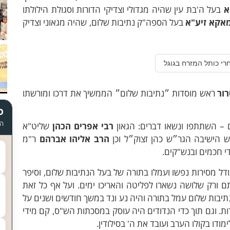
א
בעל ה'בת עין שהיה מגדולי וצדיקי הדורות וסגולת הילולתו
מאקא זיע"א
בעל הספה"ק נתיבות שלום, שהיה מגאוני וצדיק
רי כותל המזרח בגוגל
רור
ראש מוסדות ״נתיבות שלום״ הממשיך את דרכו ומורשתו
כ
הד
 – השתתפו ונשאו דברים: הגאון
רבי אפרים הכהן
שליט"א
אש הישיבה הגר״ש כהן זצוק״ל וכן
הרב אליהו אברהם
ר"מ
י חכמים ובנש"קים.
 מסירות נפשו ועמלו בתורה של בעל הנתיבות שלום, וסיפר
ו בילדותם ורק שלושה נשארו לפליטה והאריכו ימים. ועל אף כל זאת
הנתיבות שלום עמל בתורה והיה נע ונד במשך חודשים ושנים על
ות. וגם תוך כדי הנדודים היה עוסק במסכתות הש"ס, קם מידי
ודו בקולו הערב ועובד את ה' בסילודין.