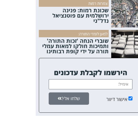
צמרות רמות
שכונת רמות: פנינה
ירושלמית עם פוטנציאל
נדל"ני
למען לומדי התורה:
שוברי הנחה 'זכות התורה'
ותמיכות חולקו למאות עמלי
תורה על ידי קופת רבותינו
הירשמו לקבלת עדכונים
שלחו אלי!
אישור דיוור