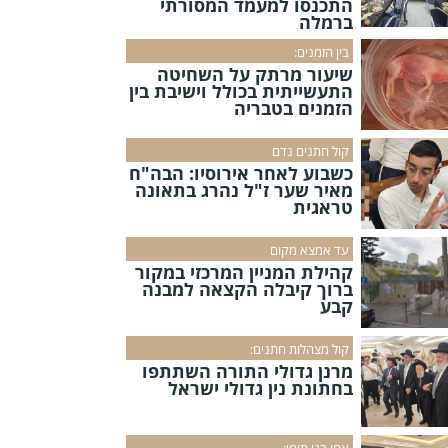
התכנסו למעמד המסורתי
ברמלה
בין הזמנים:
שיעור מרתק על השחיטה
התעשייתית בכולל וישיבת בין
הזמנים בטבריה
קול חתנים נדם
כשבוע לאחר אירוסיו: הבה"ח
מאיר שער ז"ל נהרג בתאונה
טראגית
עד אמצא מקום
קהילת המניין המרכזי במקור
ברוך קיבלה הקצאה למבנה
קבע
קול מצהלות חתנים:
מרנן גדולי התורה השתתפו
בחתונת נין גדולי ישראל
אחי בני תימן: