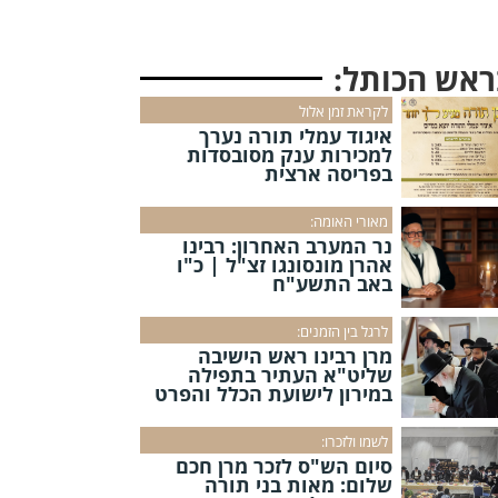
ראש הכותל:
לקראת זמן אלול
איגוד עמלי תורה נערך
למכירות ענק מסובסדות
בפריסה ארצית
מאורי האומה:
נר המערב האחרון: רבינו
אהרן מונסונגו זצ"ל | כ"ו
באב התשע"ח
לרגל בין הזמנים:
מרן רבינו ראש הישיבה
שליט"א העתיר בתפילה
במירון לישועת הכלל והפרט
לשמו ולזכרו:
סיום הש"ס לזכר מרן חכם
שלום: מאות בני תורה