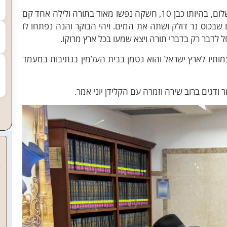
כ"ק האדמו"ר מדינוב סיפר שבילדותו של הנתיבות שלום, בהיותו כבן 10, חשקה נפשו מאוד בתורה ולילה אחד קם
שבכוס נר דולק ושתה את המים. ויהי הבוקר והנה נפתחו לו
חל לדבר רק בדברי תורה ויצא שמעו בכל ארץ מרוקו.
"א הועולו עצמותיו לארץ ישראל והוא נטמן בבית העלמין בנתיבות במעמד
ודגים ברוב שירה וזמרה עם הקלידן יוני אמר.