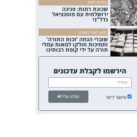
צמרות רמות
שכונת רמות: פנינה
ירושלמית עם פוטנציאל
נדל"ני
למען לומדי התורה:
שוברי הנחה 'זכות התורה'
ותמיכות חולקו למאות עמלי
תורה על ידי קופת רבותינו
הירשמו לקבלת עדכונים
שלחו אלי!
אישור דיוור