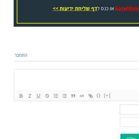
kotel@miz
או כנס ל
דף שליחת ידיעות >>
התחבר
{}
[+]
שם*
מייל