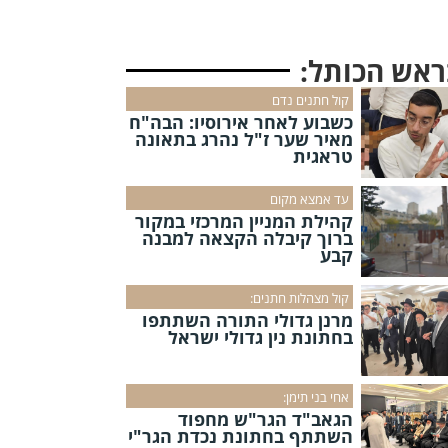
ראש הכותל:
קול חתנים נדם
כשבוע לאחר אירוסיו: הבה"ח
מאיר שער ז"ל נהרג בתאונה
טראגית
עד אמצא מקום
קהילת המניין המרכזי במקור
ברוך קיבלה הקצאה למבנה
קבע
קול מצהלות חתנים:
מרנן גדולי התורה השתתפו
בחתונת נין גדולי ישראל
אחי בני תימן:
הגאב"ד הגר"ש מחפוד
השתתף בחתונת נכדת הגר"י