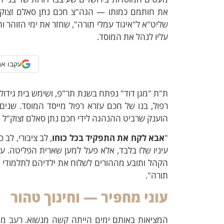
את חותמם כמותו — הגה"צ חכם נתן סאלם זצוק"ל
שליט"א ל"איגוד עמלי תורה", שחזר את ימי הזוהר ו
עליו לנהל את המוסד.
עקבו אח
ת"ת "מגן דוד" נפתח בשנת תר"פ, ושימש בית גידול 
רפול, בנו של חכם עזרא רפול מייסד המוסד. שני
הוענק שרביט ההנהגה לידי חכם נתן סאלם זצוק"ל
"
אבא לקח את התפקיד בכל כוחו
, לב ציבורי, לב
עיניו שלו בלבד, אלא פעל למען שארית הפליטה. עו
הקהל ותובע מההורים לשלוח את ילדיהם לתלמודי הת
תורה".
עוני מחפיר — וחינוך טהור
המציאות באותם ימים הייתה קשה מנשוא. רעב מ