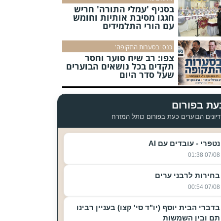
בסניף 'עמלי התורה' חריש
חגגו מסיבת אותיות וחומש
עם הורי התלמידים
כנס 'בסערות התקופה'
צפו: רב שיח סוער וחסר
תקדים בכל נושאים הבוערים
שעל סדר היום
עת בפורום
יונים הבוערים כעת בפורום כותל המזרח
נטפרי - עובדים עם AI
07/08 01:38
בחירות לרבני ערים
07/08 00:54
בדברי הבית יוסף (יו"ד סי' קצו) בעניין רבינו
תם ובין השמשות