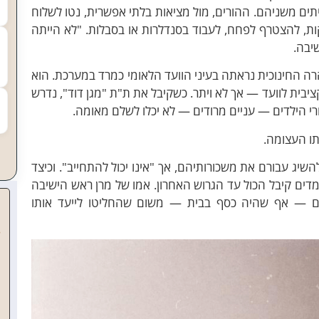
יתים משניהם. ההורים, מול מציאות בלתי אפשרית, נטו לשלוח
ות, להצטרף לפחח, לעבוד בסנדלרות או בסבלות. "לא הייתה
יבה.
ה החינוכית נראתה בעיני הוועד הלאומי כמרד במערכת. הוא
יבית לוועד — אך לא ויתר. כשקיבל את ת"ת "מגן דוד", נדרש
רי הילדים — עניים מרודים — לא יכלו לשלם מאומה.
תו העצומה.
השיג עבורם את משכורותיהם, אך "אינו יכול להתחייב". וכיצד
ים קיבל הכול עד הגרוש האחרון. אמו של מרן ראש הישיבה
ים — אף שהיה כסף בבית — משום שהחליטו לייעד אותו