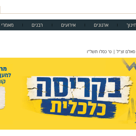
ינוך
ארגונים
אירועים
רבנים
מאמרי 
 סאלם זצ"ל | ט' כסלו תשל"ו