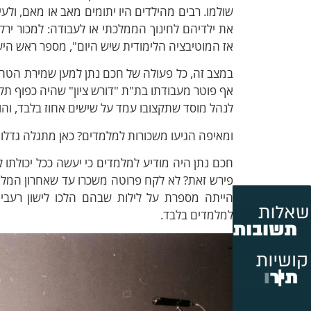
שולמו. רבים מהילדים היו יתומים מאב או מאם, ולע
את ילדיהם לחינוך הממלכתי או לעבודה: למכור ירק
אז המוטיבציה הלימודית שיש היום", מספר ראש היש
במצב זה, כל פעולה של חכם נתן למען שמירת הטהר
אף פוטר מעבודתו בת"ת "דורש ציון" שהיה כפוף תקצ
לנהל מוסד שתקצובו עמד על שישים אחוז בלבד, והו
ומאיפה הגיעו משכורות למלמדים? כאן מתגלה גדלו
חכם נתן היה מודיע למלמדים כי יעשה ככל יכולתו ל
פירש זאת? לא לקח פרוטה משכרו עד שאחרון המלמד
הייתה מספרת על לילות שבהם הלכו לישון רעב
למלמדים בלבד.