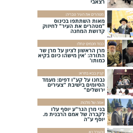
רצאבי
מטהרים את העיר טבריה:
מאות השתתפו בכינוס
"מטהרים את העיר" לחיזוק
קדושת המחנה
כבוד חכמים ינחלו:
מרן הראשון לציון על מרן שר
התורה: 'אין מישהו כיום בקיא
כמותו'
קניין בבא בתרא:
נבחנו על קע"ו דפים: מעמד
הסיומים בישיבת "צעירים
ירושלים"
אמה של מלכות:
בני מרן הגר"ע יוסף עלו
לקברה של אמם הרבנית מ.
יוסף ע"ה
והערב נא