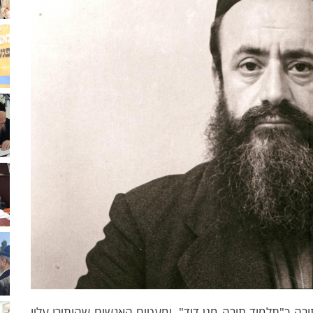
רה כ"תלמוד תורה מגן דוד", ומעטים האנשים שהותירו עליו