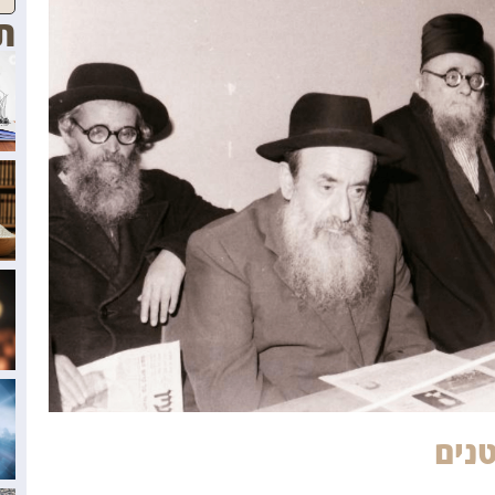
ת
נים