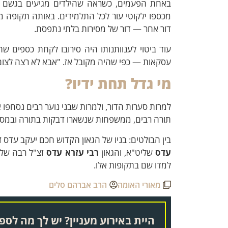
באחת הפעמים, כשראה שהילדים מגיעים בגשם וי
מכספו ילקוטי עור לכל התלמידים. באותה תקופה ממ
דור אחר — דור של מסירות בלתי נתפסת.
עוד ביטוי לענוותנותו היה סירובו לקחת כספים שה
עסקאות — כפי שהיה מקובל אז. "אבא לא רצה לצום",
מי גדל תחת ידיו?
למרות סערות הדור, ולמרות שבני נוער רבים נסחפו א
תורה רבים, ממשפחות שנשארו דבקות בתורה ובמסו
בין הבולטים: בניו של הגאון הקדוש חכם יעקב עדס 
עדס
שליט"א, והגאון
רבי עזרא עדס
זצ"ל רבה של 
למדו שם בתקופות אלו.
מאורי האומה
הרב אברהם סלים
היית באירוע מעניין? יש לך מה לספר