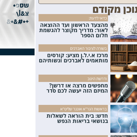
וכן מקודם
כדאי לדעת:
מהצעד הראשון ועד ההוצאה
לאור: מדריך מקוצר להגשמת
חלום הספר
בשורה לציבור האברכים
מרכז א.י.ל.ן מציע: קורסים
מותאמים לאברכים ונשותיהם
ודרשת היטב
מחפשים מרצה או דרשן?
המיזם הזה יעשה לכם סדר
בראשות הגר"א אונגר שליט"א
חדש: בית הוראה לשאלות
בנושאי בריאות הנפש