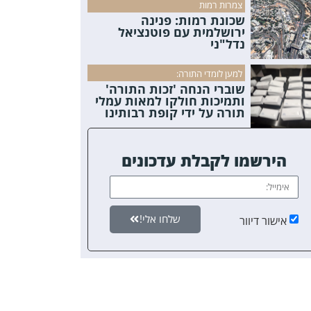
צמרות רמות
שכונת רמות: פנינה
ירושלמית עם פוטנציאל
נדל"ני
למען לומדי התורה:
שוברי הנחה 'זכות התורה'
ותמיכות חולקו למאות עמלי
תורה על ידי קופת רבותינו
הירשמו לקבלת עדכונים
שלחו אלי!
אישור דיוור