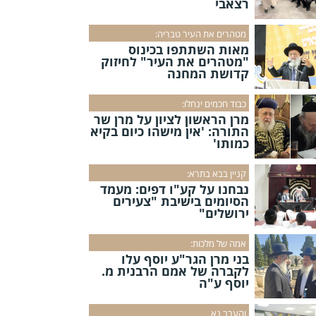
רצאבי
מטהרים את העיר טבריה:
מאות השתתפו בכינוס
"מטהרים את העיר" לחיזוק
קדושת המחנה
כבוד חכמים ינחלו:
מרן הראשון לציון על מרן שר
התורה: 'אין מישהו כיום בקיא
כמותו'
קניין בבא בתרא:
נבחנו על קע"ו דפים: מעמד
הסיומים בישיבת "צעירים
ירושלים"
אמה של מלכות:
בני מרן הגר"ע יוסף עלו
לקברה של אמם הרבנית מ.
יוסף ע"ה
והערב נא