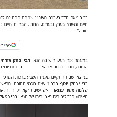
ברוב פאר והדר נערכה השבוע שמחת החתונה לנכ
חיים ומשה" בארץ ובעולם. החתן, הבה"ח חיים נ"י
תורה".
עקבו אח
במעמד נכחו ראש הישיבה הגאון
רבי יצחק אזרחי
,
התורה, חבר הכנסת אוריאל בוסו וחבר הכנסת יוסי טייב
במוצאי שבת התקיים מעמד השבע ברכות המרכזי בא
רבי יצחק יוסף
חבר מועצת חכמי התורה, הראש"ל
שלמה משה עמאר
, ראש ישיבת "קול תורה" הגאו
האירוע הגדולים ריכז נאמן ביתו של הגאון
רבי רפאל 