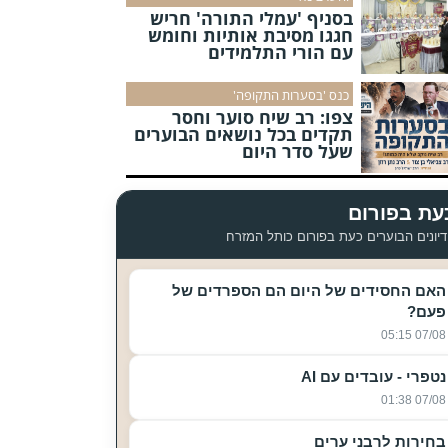
בסניף 'עמלי התורה' חריש
חגגו מסיבת אותיות וחומש
עם הורי התלמידים
כנס 'בסערות התקופה'
צפו: רב שיח סוער וחסר
תקדים בכל נושאים הבוערים
שעל סדר היום
עת בפורום
יונים הבוערים כעת בפורום כותל המזרח
האם החסידים של היום הם הספרדים של
פעם?
07/08 05:15
נטפרי - עובדים עם AI
07/08 01:38
בחירות לרבני ערים