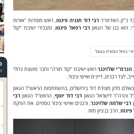
ד כ"ק האדמו"ר
רבי דוד חנניה פינטו
, ראש מוסדות "אורות
, הוא בנו של הגאון
רבי רפאל פינטו
, ומבכירי ישיבת "קול
רי כותל המזרח בגוגל
כ
הגרמ"י שלזינגר
ראש ישיבת "קול תורה" וחבר מועצת גדולי
הד
, לצד רבנים, דיינים ואישי ציבור.
ולם מלון מצודת דוד בירושלים, בהשתתפות הראש"ל הגאון
 והרה"ר לישראל הגאון
רבי דוד יוסף
, הראש"ל הגאון
רבי
ן
רבי שלמה שלזינגר
, ורבנים ואישי ציבור נוספים. את הפקת
פינטו
, הרב בן ציון מזוז.