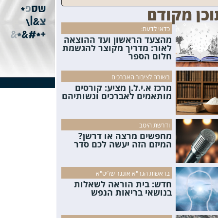
וכן מקודם
כדאי לדעת:
מהצעד הראשון ועד ההוצאה
לאור: מדריך מקוצר להגשמת
חלום הספר
בשורה לציבור האברכים
מרכז א.י.ל.ן מציע: קורסים
מותאמים לאברכים ונשותיהם
ודרשת היטב
מחפשים מרצה או דרשן?
המיזם הזה יעשה לכם סדר
בראשות הגר"א אונגר שליט"א
חדש: בית הוראה לשאלות
בנושאי בריאות הנפש