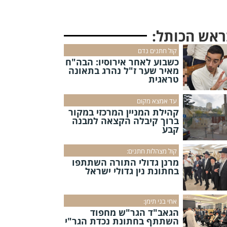
ראש הכותל:
קול חתנים נדם
כשבוע לאחר אירוסיו: הבה"ח
מאיר שער ז"ל נהרג בתאונה
טראגית
עד אמצא מקום
קהילת המניין המרכזי במקור
ברוך קיבלה הקצאה למבנה
קבע
קול מצהלות חתנים:
מרנן גדולי התורה השתתפו
בחתונת נין גדולי ישראל
אחי בני תימן:
הגאב"ד הגר"ש מחפוד
השתתף בחתונת נכדת הגר"י