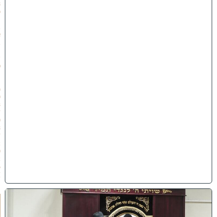
8
כ
׳
ב
א
ב
ת
ש
פ
״
ו
(
0
3
/
0
8
/
2
0
2
6
)
ק
נ
י