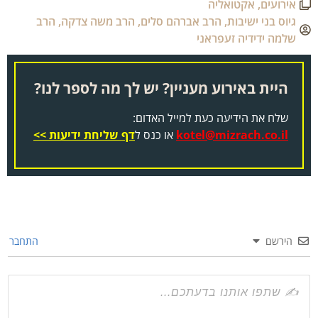
אירועים
,
אקטואליה
גיוס בני ישיבות
,
הרב אברהם סלים
,
הרב משה צדקה
,
הרב
שלמה ידידיה זעפראני
היית באירוע מעניין? יש לך מה לספר לנו?
שלח את הידיעה כעת למייל האדום:
kotel@mizrach.co.il
או כנס ל
דף שליחת ידיעות >>
הירשם
התחבר