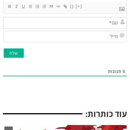
{}
[+]
שם*
מייל
התעדכן לפני כולם!
תגובות
בערוץ החדש של כותל המזרח, תקבל את כל העדכונים
אונליין + סרטונים בלעדיים!
לערוץ >
וד כותרות: