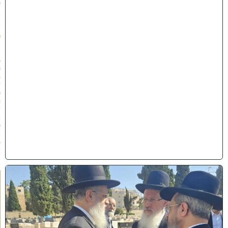
א
ב
ת
ש
פ
״
ו
(
0
3
/
0
8
/
2
0
2
6
)
א
מ
ה
ש
ל
מ
ל