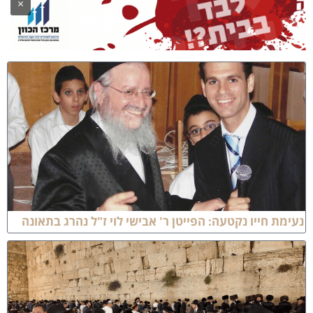
×
עימת חייו נקטעה: הפייטן ר' אבישי לוי ז"ל נהרג בתאונה