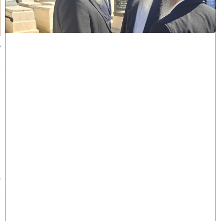
כ
ו
ת
:
ב
נ
י
מ
ר
ן
ה
ג
ר
"
ע
י
ו