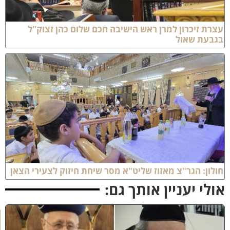
צרת זיכרון למרן ראש הישיבה חכם שלום כהן זצוק"ל
גבעת שאול
ולון: הגר"צ מאזוז שליט"א מסר שיחת חיזוק לצעירי הצאן
ולי יעניין אותך גם:
כ
ב