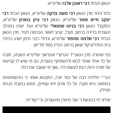
און הגדול
רבי ראובן אלבז
שליט"א.
ול הדור מרן הגאון
רבי משה צדקה
שליט"א, הגאון הגדול
רבי
עקב חיים סופר
שליט"א, הגאון
רבי ציון בוארון
שליט"א,
מקובל הגאון
רבי בניהו שמואלי
שליט"א ועוד ישהו במהלך
צרת בדירה ברחוב תובל, קרוב לאזור הכניסה לעיר. מרן הגאון
גדול
רבי שלמה מחפוד
שליט"א, וגדולי רבני תימן ישהו בהיכל
ת המדרש קול ששון ברחוב המ"ג (מול מד"א)
פי
שהורה מרן הגאב"ד הגרש"י זעפראני שליט"א השבוע
, חובה
 כל אחד ואחד לבוא ולהשתתף בעצרת, גם מי שיש לו קביעות
 תורה היות ו'עת לעשות לה', ואף מי ששבר את רגלו.
גר"י הללויה רבה של כפר יונה, התבטא ואמר כי ההשתתפות
מחאה היא חובה על כל אדם ירא שמיים, ממש כחובת הנחת
ילין.
דור חי בהגשת ר' אבי מימרן מהעצרת, ע"י קול חי: