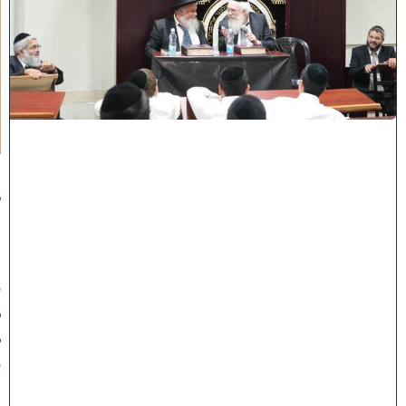
י
ן
ב
ב
א
ב
ת
ר
א
:
נ
ב
ח
נ
ו
ע
ל
ק
ע
"