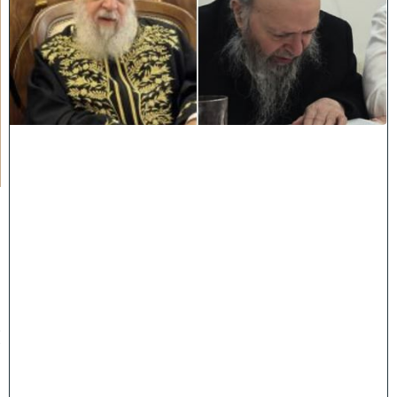
ו
ד
ח
כ
מ
י
ם
י
נ
ח
ל
ו
:
מ
ר
ן
ה
ר
א
ש
ו