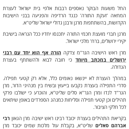
חל משעות הבוקר נאספים רבבות אלפי בית ישראל לעצרת
מחאה 'זעקת התורה' כנגד הרדיפה והפגיעה בבני הישיבות
דושות, בהשתתפות מרנן ורבנן גדולי ישראל שליט"א.
נן חברי מועצת חכמי התורה יתכנסו יחדיו ככל הנראה בישיבת
ירי ירושלים, ברח' מלכי ישראל.
רן ראש הישיבה הגר"מ צדקה
הורה אף הוא יחד עם רבני
רושלים במכתב מיוחד
כי חובה לבוא ולהשתתף בעצרת
דולה.
מהלך העצרת לא יינשאו נאומים כלל, אלא רק קטעי תפילה.
רי התפילה בעצרת נקבעו בייעוץ ובשיח בין מנהיגי הדור, מרן
ר"ד לנדו ומרן הגר"א סלים שליט"א, והוכרע כי ישולבו פרקי
ילים וכן קטעי תפילה וסליחות כמנהג הספרדים באופן שיתאים
ל חלקי הציבור.
ריאת התהילים בעצרת יכובד רבינו ראש ישיבה מרן הגאון
רבי
ברהם סאלים
שליט"א, בקבלת עול מלכות שמים יכובד מרן