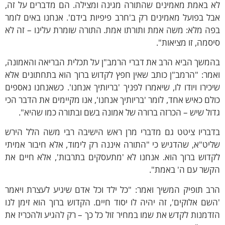
א באמת מאמינים שהתורה מגינה ומצילה. הם מדברים על זה,
ל בפועל מאמינים רק ב'חרב פיפיות בידם'. אנחנו באים לומר
ה מלא: משה אמת ותורתו אמת. התורה שומרת עלינו – זה לא
סמה, זו מציאות".
משך הביא הרב את דברי הרמב"ן על תכלית הבריאה והאמונה,
מר: "הרמב"ן כותב שאין חפץ לקדוש ברוך הוא בתחתונים אלא
כירו ויודו לו, שיאמרו לפניך 'בריותיך אנחנו'. כשאנחנו נאספים
לם כאיש אחד, לומר 'בריותיך אנחנו', אנו מקיימים את הדבר הכי
ול שיש – הכרזה ברורה של אמונה בשם ובתורה כמו שהיא".
דבריו ציטט גם מדברי מרן ראש הישיבה רבי משה הלל הירש
יט"א, שהדגיש כי "התורה איננה רק לימוד, אלא חיבור אמיתי
דוש ברוך הוא. אנחנו לא 'מתעסקים בתרבות', אלא חיים את
קשר עם ה' באמת".
ב תופיק המשיך ואמר: "כל ילד וכל אדם שיגיע לעצרת ויאמר
שם אלוקים', זה יהיה לו יסוד חיים. הקדוש ברוך הוא זימן לנו
דמנות לקדש את שמו במחיר זול כל כך – רק להגיע ולהכריז את