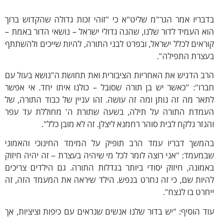
בריו אמר הגר"מ שליט"א כי "זוהי זכות גדולה שהקדוש ברוך
א העמיד לדור שלנו, שהנה גדולי ישראל – נושאי הדור באמת –
ראים לכלל ישראל, ובפרט לבני התורה, להיות שייכים ולהשתתף
עצרת התפילה".
ב הדגיש את האחריות הציבורית ואת תחושת ה"נושא בעול עם
רו": "כאשר יש בן תורה שסובל – כולנו איתו יחד. אי אפשר
אר מה זה נותן ומה זה עושה. זהו עניין של כבוד התורה, של
עמדת התורה על תילה, בשעה שתורת ה' מחוללת עד עפר
נזר נלקח לבית סוהר רחמנא ליצלן. זה לא מובן כלל".
המשך דבריו עמד הרב תופיק על המימד החינוכי והאמוני
מעמד: "אני רוצה לומר לכל מי שיהיה בעצרת – זה יהיה חיזוק
מונה, חיזוק יסודי ביותר בגדלות התורה. גם הילדים צריכים
יות שם, כי זה נחרט בנפש. הילד שיראה את המעמד הזה, זה
חרט בו לנצח".
ד הוסיף: "יש בדור שלנו אנשים שנראים עם כיפות וציציות, אך