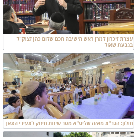
צרת זיכרון למרן ראש הישיבה חכם שלום כהן זצוק"ל
גבעת שאול
ולון: הגר"צ מאזוז שליט"א מסר שיחת חיזוק לצעירי הצאן