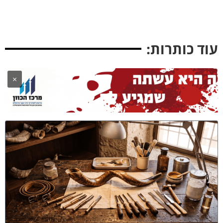
וד כותרות:
×