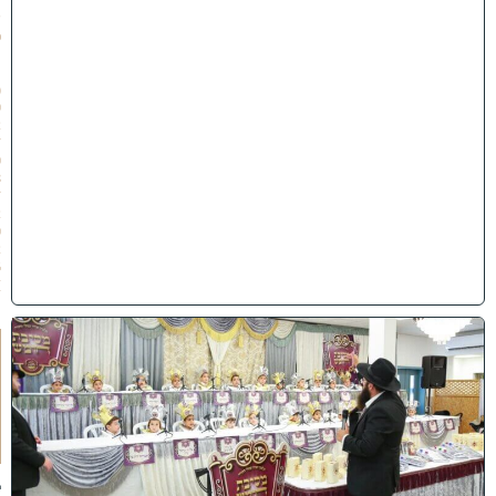
ת
ש
פ
״
ו
(
0
2
/
0
8
/
2
0
2
6
)
ו
ה
ע
ר
ב
נ
א
ב