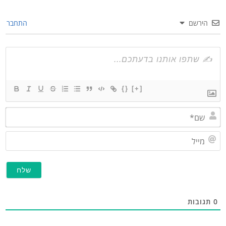
הירשם
התחבר
{}
[+]
שם*
מייל
תגובות