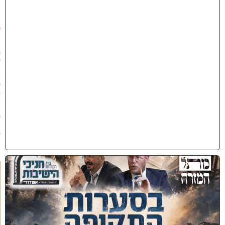
ב
ת
ש
פ
״
ו
(
0
2
/
0
8
/
2
0
2
6
)
כ
נ
ס
'
ב
ס
ע
ר