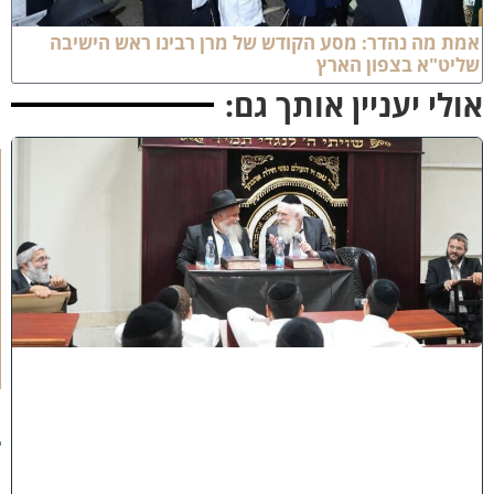
מת מה נהדר: מסע הקודש של מרן רבינו ראש הישיבה
ליט"א בצפון הארץ
ולי יעניין אותך גם:
ק
נ
י
י
ן
ב
ב
א
ב
ת
ר
א
:
נ
ב
ח