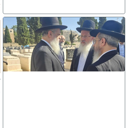
6
)
א
מ
ה
ש
ל
מ
ל
כ
ו
ת
:
ב
נ
י
מ
ר
ן
ה