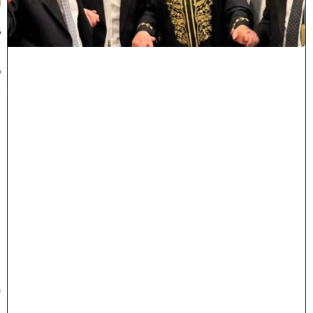
ג
ד
ו
ל
י
ה
ת
ו
ר
ה
ה
ש
ת
ת
פ
ו