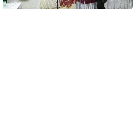
ס
נ
י
ף
'
ע
מ
ל
י
ה
ת
ו
ר
ה
'
ח