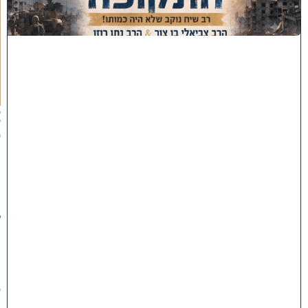
ו
ת
ה
ת
ק
ו
פ
ה
'
צ
פ
ו
:
ר
ב
ש
י
ח
ס
ו