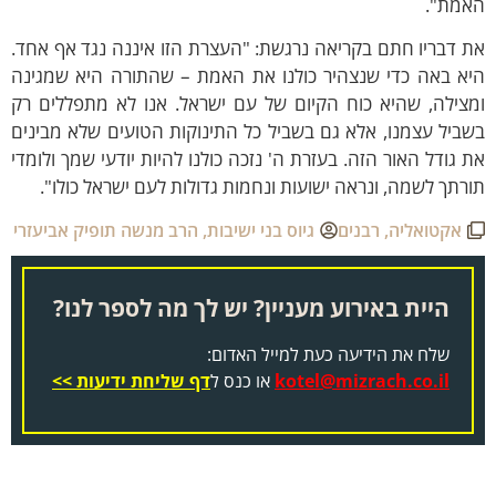
אמת".
 דבריו חתם בקריאה נרגשת: "העצרת הזו איננה נגד אף אחד.
יא באה כדי שנצהיר כולנו את האמת – שהתורה היא שמגינה
מצילה, שהיא כוח הקיום של עם ישראל. אנו לא מתפללים רק
ביל עצמנו, אלא גם בשביל כל התינוקות הטועים שלא מבינים
 גודל האור הזה. בעזרת ה' נזכה כולנו להיות יודעי שמך ולומדי
רתך לשמה, ונראה ישועות ונחמות גדולות לעם ישראל כולו".
אקטואליה
,
רבנים
גיוס בני ישיבות
,
הרב מנשה תופיק אביעזרי
היית באירוע מעניין? יש לך מה לספר לנו?
שלח את הידיעה כעת למייל האדום:
kotel@mizrach.co.il
או כנס ל
דף שליחת ידיעות >>