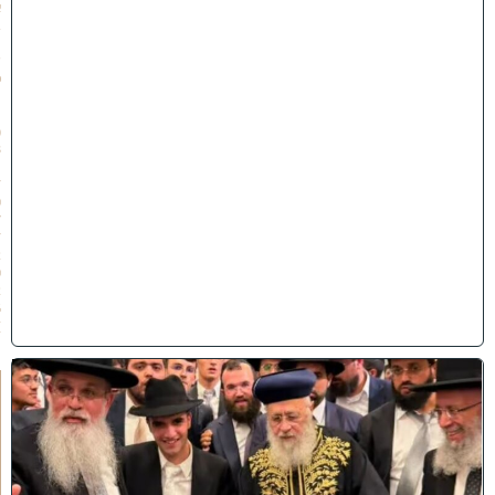
א
ב
ת
ש
פ
״
ו
(
3
1
/
0
7
/
2
0
2
6
)
ק
וֹ
ל
חָ
תָ
ן
: