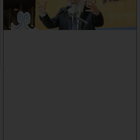
ם
א
ת
ה
ע
י
ר
ט
ב
ר
י
ה
:
מ
א
ו
ת
ה
ש
ת
ת