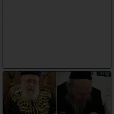
ש
פ
״
ו
(
0
3
/
0
8
/
2
0
2
6
)
כ
ב
ו
ד
ח
כ
מ
י
ם
י