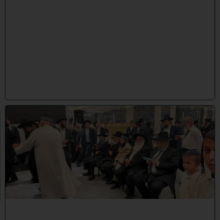
(
0
4
/
0
8
/
2
0
2
6
)
א
ח
י
ב
נ
י
ת
י
מ
ן
:
ה