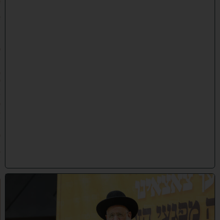
א
ב
א
ב
ת
ש
פ
״
ו
(
0
4
/
0
8
/
2
0
2
6
)
מ
ט
ה
ר
י