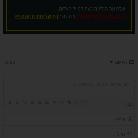
שלח את הידיעה כעת למייל האדום:
kotel@mizrach.co.il
או כנס ל
דף שליחת ידיעות >>
הירשם
התחבר
{}
[+]
שם*
מייל