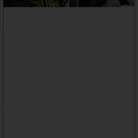
נ
ח
ל
ו
:
מ
ר
ן
ה
ר
א
ש
ו
ן
ל
צ
י
ו