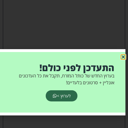
ח
ת
ו
נ
ת
נ
י
ן
התעדכן לפני כולם!
ג
ד
בערוץ החדש של כותל המזרח, תקבל את כל העדכונים
אונליין + סרטונים בלעדיים!
ו
ל
לערוץ >
י
י
ש
ר