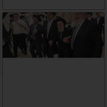
6
)
ק
ו
ל
מ
צ
ה
ל
ו
ת
ח
ת
נ
י
ם
:
מ
ר
נ
ן
ג