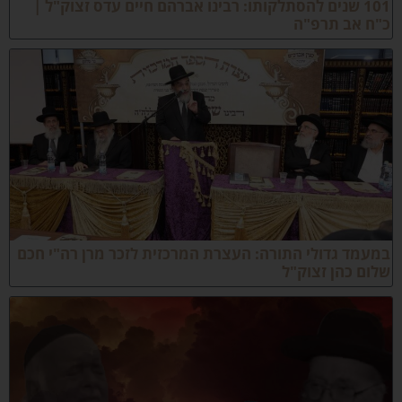
101 שנים להסתלקותו: רבינו אברהם חיים עדס זצוק"ל |
"ח אב תרפ"ה
מעמד גדולי התורה: העצרת המרכזית לזכר מרן רה"י חכם
לום כהן זצוק"ל