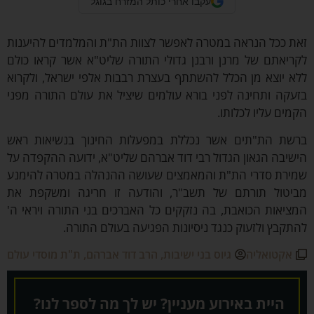
עקבו אחרי כותל המזרח בגוגל
את ככל הנראה במטרה לאפשר לצוות הת"ת והמלמדים להיענות
ריאתם של מרנן ורבנן גדולי התורה שליט"א אשר קראו כולם
א יוצא מן הכלל להשתתף בעצרת רבבות אלפי ישראל, ולקרוא
עקה ותחינה לפני בורא עולמים שיציל את עולם התורה מפני
מים עליו לכלותו.
רשת הת"תים אשר נכללת במפעלות החינוך בנשיאות ראש
שיבה הגאון הגדול רבי דוד אברהם שליט"א, ידועה ההקפדה על
מירת סדרי הת"ת והמאמצים שעושה ההנהלה במטרה להימנע
ביטול תורתם של תשב"ר, והודעה זו חריגה ומשקפת את
ציאות הכואבת, בה נזקקים כל האברכים בני התורה ויראי ה'
תקבץ ולזעוק כנגד ניסיונות הפגיעה בעולם התורה.
אקטואליה
גיוס בני ישיבות
,
הרב דוד אברהם
,
ת"ת מוסדי עולם
היית באירוע מעניין? יש לך מה לספר לנו?