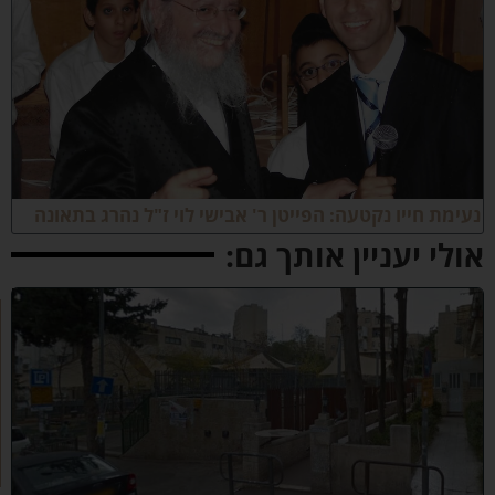
עימת חייו נקטעה: הפייטן ר' אבישי לוי ז"ל נהרג בתאונה
ולי יעניין אותך גם:
ע
ד
א
מ
צ
א
מ
ק
ו
ם