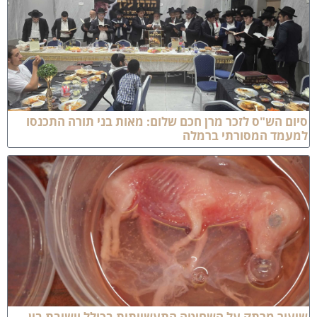
יום הש"ס לזכר מרן חכם שלום: מאות בני תורה התכנסו
מעמד המסורתי ברמלה
יעור מרתק על השחיטה התעשייתית בכולל וישיבת בין