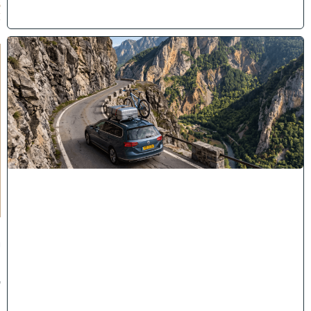
6
)
"
לֹ
א
יְ
אֻ
נֶּ
ה
לָ
הֶ
ם
כָּ
ל
רַ
ע
"
ה
י
ו
ז
מ