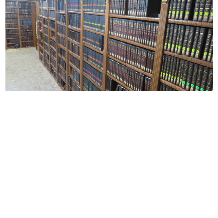
ב
ב
ר
כ
ת
ר
א
ש
י
ה
י
ש
י
ב
ה
:
ב
ע
ק
ב
ו
ת