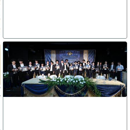
0
7
/
2
0
2
6
)
ה
ד
ר
ן
ע
ל
ך
:
ל
ק
ר
א
ת
פ