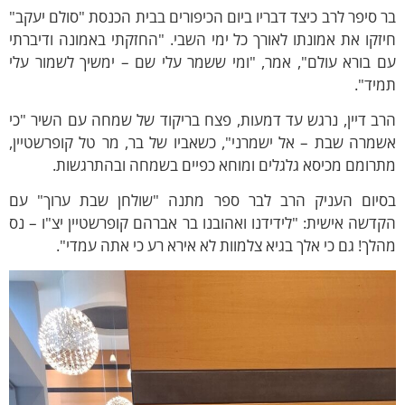
 סיפר לרב כיצד דבריו ביום הכיפורים בבית הכנסת "סולם יעקב"
זקו את אמונתו לאורך כל ימי השבי. "החזקתי באמונה ודיברתי
 בורא עולם", אמר, "ומי ששמר עלי שם – ימשיך לשמור עלי
יד".
ב דיין, נרגש עד דמעות, פצח בריקוד של שמחה עם השיר "כי
מרה שבת – אל ישמרני", כשאביו של בר, מר טל קופרשטיין,
רומם מכיסא גלגלים ומוחא כפיים בשמחה ובהתרגשות.
סיום העניק הרב לבר ספר מתנה "שולחן שבת ערוך" עם
דשה אישית: "לידידנו ואהובנו בר אברהם קופרשטיין יצ"ו – נס
לך! גם כי אלך בגיא צלמוות לא אירא רע כי אתה עמדי".