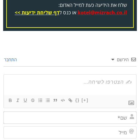
שלח את הידיעה כעת למייל האדום:
kotel@mizrach.co.il
או כנס ל
דף שליחת ידיעות >>
הירשם
התחבר
{}
[+]
שם*
מייל