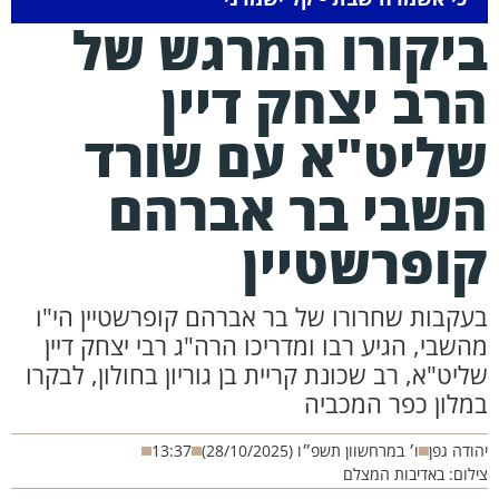
יקורו המרגש של
רב יצחק דיין
ליט"א עם שורד
שבי בר אברהם
ופרשטיין
עקבות שחרורו של בר אברהם קופרשטיין הי"ו
השבי, הגיע רבו ומדריכו הרה"ג רבי יצחק דיין
ליט"א, רב שכונת קריית בן גוריון בחולון, לבקרו
מלון כפר המכביה
ודה גפן
ו׳ במרחשוון תשפ״ו (28/10/2025)
13:37
לום: באדיבות המצלם