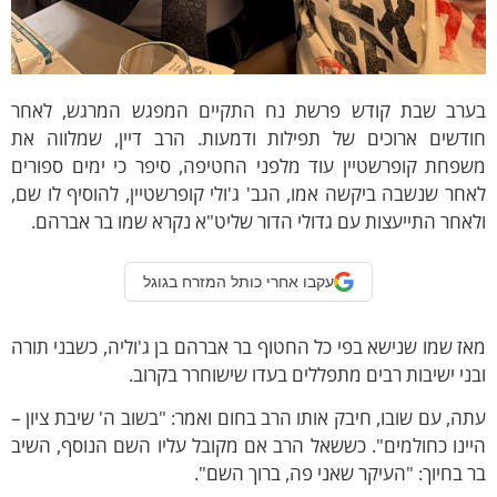
ערב שבת קודש פרשת נח התקיים המפגש המרגש, לאחר
ודשים ארוכים של תפילות ודמעות. הרב דיין, שמלווה את
שפחת קופרשטיין עוד מלפני החטיפה, סיפר כי ימים ספורים
חר שנשבה ביקשה אמו, הגב' ג'ולי קופרשטיין, להוסיף לו שם,
אחר התייעצות עם גדולי הדור שליט"א נקרא שמו בר אברהם.
עקבו אחרי כותל המזרח בגוגל
ז שמו שנישא בפי כל החטוף בר אברהם בן ג'וליה, כשבני תורה
ני ישיבות רבים מתפללים בעדו שישוחרר בקרוב.
ה, עם שובו, חיבק אותו הרב בחום ואמר: "בשוב ה' שיבת ציון –
ינו כחולמים". כששאל הרב אם מקובל עליו השם הנוסף, השיב
 בחיוך: "העיקר שאני פה, ברוך השם".