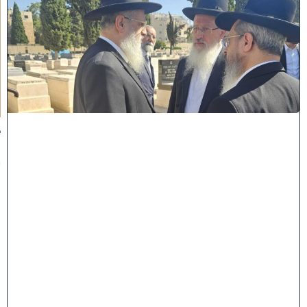
מ
ה
ש
ל
מ
ל
כ
ו
ת
:
ב
נ
י
מ
ר
ן
ה
ג
ר
"