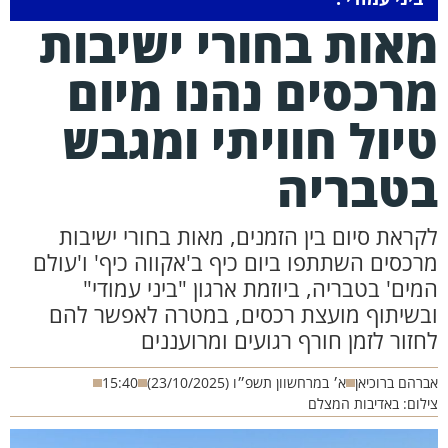
אות בחורי ישיבות
רכסים נהנו מיום
יול חוויתי ומגבש
טבריה
את סיום בין הזמנים, מאות בחורי ישיבות
סים השתתפו ביום כיף ב'אקווה כיף' ו'עולם
ם' בטבריה, ביוזמת ארגון "ביני עמודי"
שיתוף מועצת רכסים, במטרה לאפשר להם
ור לזמן חורף רגועים ומרועננים
ם ברוכיאן
א׳ במרחשוון תשפ״ו (23/10/2025)
15:40
ם: באדיבות המצלם