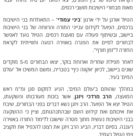
ת מבחורי הישיבות תושבי רכסים.
ל אורגן על ידי ארגון '
ביני עמודי'
– התאחדות בני הישיבות
סים, הפועל לקידום ענייני התורה והרווחה של בני הישיבות
שוב, ובשיתוף פעולה עם מועצת רכסים. הטיול נועד לאפשר
ורים לסיים את הפגרה באווירה רגועה וחווייתית לקראת
רה ל"זמן חורף".
לאחר תפילת שחרית וארוחת בוקר, יצאו הבחורים מ-5 מוקדים
ים ביישוב, לכיוון 'אקווה כיף' בטבריה, ומשם המשיכו אל 'עולם
ם' בעיר.
לך שהותם ב'עולם המים', הגיע למקום סגן ומ"מ ראש
עצה,
הרב מרדכי ויזגן
, אשר בזכות מעורבותו והשקעתו,
ול יצא אל הפועל. הרב ויזגן נשא דברים בפני הבחורים, שיבח
איכותם ואת קידוש השם שבהתנהגותם, וציין כי ההשקעה
י הישיבות נעשית מתוך מטרה שישובו ללימוד התורה באווירה
נה. בסיום דבריו, הביע הרב ויזגן את רצונו להכפיל את תקציב
י הטיול בעתיד.