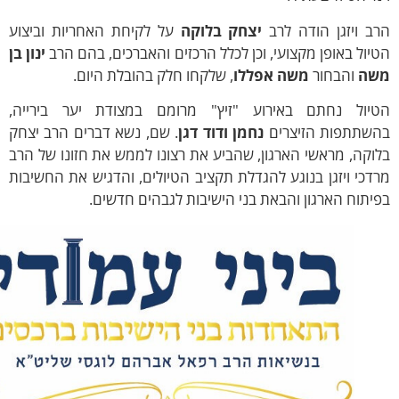
 ויזגן הודה לרב
יצחק בלוקה
על לקיחת האחריות וביצוע
ול באופן מקצועי, וכן לכלל הרכזים והאברכים, בהם הרב
ינון בן
ה
והבחור
משה אפללו
, שלקחו חלק בהובלת היום.
ול נחתם באירוע "זיץ" מרומם במצודת יער בירייה,
תתפות הזיצרים
נחמן ודוד דגן
. שם, נשא דברים הרב יצחק
קה, מראשי הארגון, שהביע את רצונו לממש את חזונו של הרב
כי ויזגן בנוגע להגדלת תקציב הטיולים, והדגיש את החשיבות
תוח הארגון והבאת בני הישיבות לגבהים חדשים.