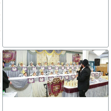
0
2
/
0
8
/
2
0
2
6
)
ו
ה
ע
ר
ב
נ
א
ב
ס
נ
י