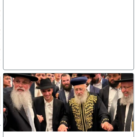
״
ו
(
3
1
/
0
7
/
2
0
2
6
)
ק
וֹ
ל
חָ
תָ
ן
:
ג
ד
ו