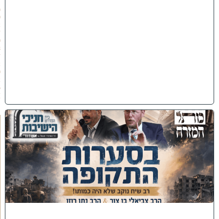
ו
(
0
2
/
0
8
/
2
0
2
6
)
כ
נ
ס
'
ב
ס
ע
ר
ו
ת
ה
ת
ק