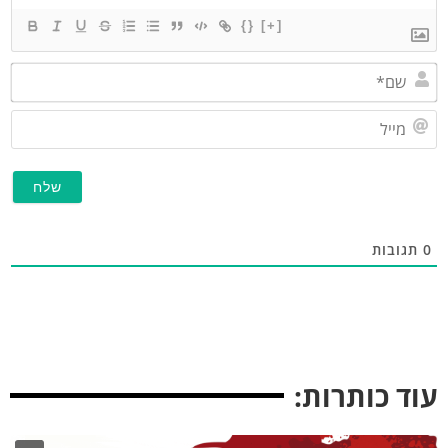
{}
[+]
שם*
מייל
גובות
ד כותרות: