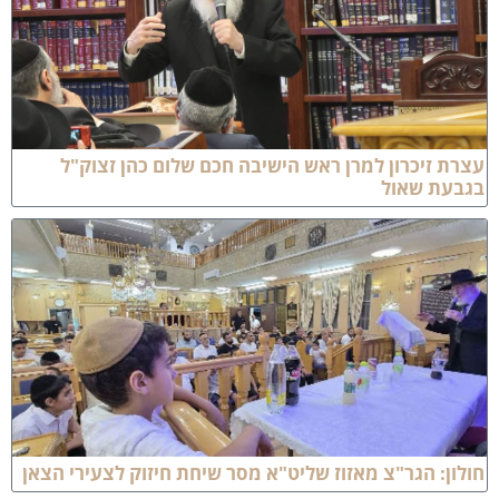
ת זיכרון למרן ראש הישיבה חכם שלום כהן זצוק"ל
בעת שאול
ון: הגר"צ מאזוז שליט"א מסר שיחת חיזוק לצעירי הצאן