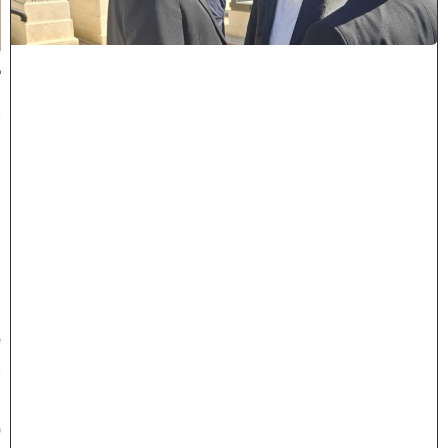
ו
ת
:
ב
נ
י
מ
ר
ן
ה
ג
ר
"
ע
י
ו
ס