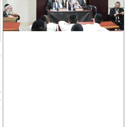
ן
ב
ב
א
ב
ת
ר
א
:
נ
ב
ח
נ
ו
ע
ל
ק
ע
"
ו