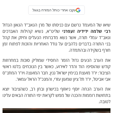
עקבו אחרי כותל המזרח בגוגל
או של המעמד נרשם עם כניסתו של מרן הגאב"ד הגאון הגדול
בי שלמה ידידיה זעפרני
שליט"א, נשיא קהילות האברכים
אב"ד עמלי תורה, אשר נשא מדברותיו הנעלים וחיזק את קהל
י התורה בדברים נלהבים על גודל האחריות והזכות לפתוח זמן
ורף בשקידה ובהתמדה.
ת הערב הנעים גדול הזמר החסידי שמוליק סוכות במחרוזות
דש שהוסיפו הוד והדר לאירוע, כאשר בין הנוכחים בלטו ראשי
יבור: יו"ר מועצת בנימין ישראל גנץ, חבר המועצה ויו"ר המתנ"ס
י אביטל, יו"ר תל ציון שמעון עזרי, והמנכ"ל הראל עמאר.
 הערב הנחה יוסף ניאזוף בכישרון ובחן רב, כשהציבור יוצא
חושת רוממות והכנה של ממש לקראת ימי התורה הבאים עלינו
ובה.