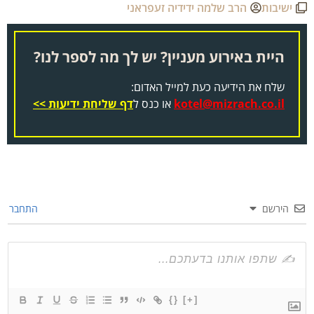
ישיבות
הרב שלמה ידידיה זעפראני
היית באירוע מעניין? יש לך מה לספר לנו?
שלח את הידיעה כעת למייל האדום:
kotel@mizrach.co.il
או כנס ל
דף שליחת ידיעות >>
הירשם
התחבר
{}
[+]