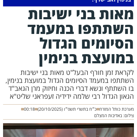
אות בני ישיבות
שתתפו במעמד
סיומים הגדול
מועצת בנימין
קראת זמן חורף הבעל"ט מאות בני ישיבות
שתתפו במעמד הסיומים הגדול במועצת בנימין,
ו השתתף ונשא דברי הכנה וחיזוק מרן הגאב"ד
גאון הגדול רבי שלמה ידידיה זעפראני שליט"א
רכת כותל המזרח
כ״ח בתשרי תשפ״ו (20/10/2025)
00:18
לום: באדיבות המצלם