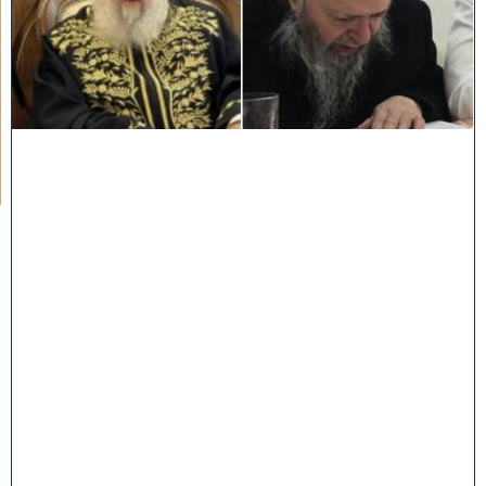
ח
כ
מ
י
ם
י
נ
ח
ל
ו
:
מ
ר
ן
ה
ר
א
ש
ו
ן