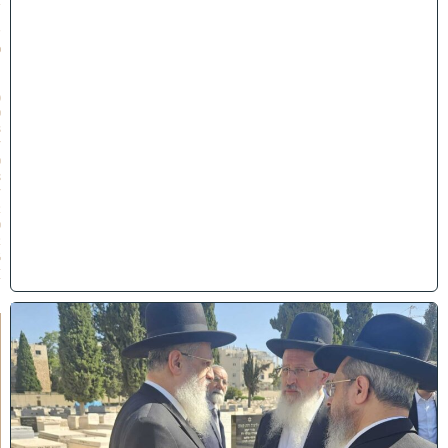
ב
ת
ש
פ
״
ו
(
0
3
/
0
8
/
2
0
2
6
)
א
מ
ה
ש
ל
מ
ל
כ