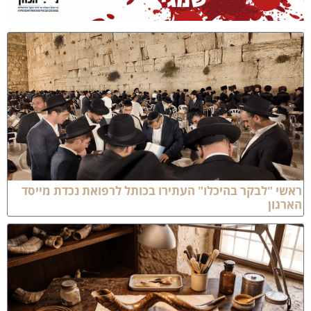
אשי "לבקר בהיכלו" העתירו בכותל לרפואת נכדת מייסד
ארגון