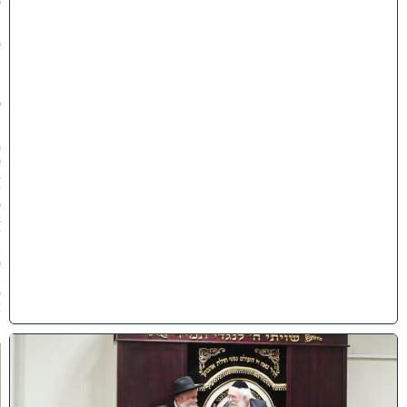
כ
׳
ב
א
ב
ת
ש
פ
״
ו
(
0
3
/
0
8
/
2
0
2
6
)
ק
נ
י
י