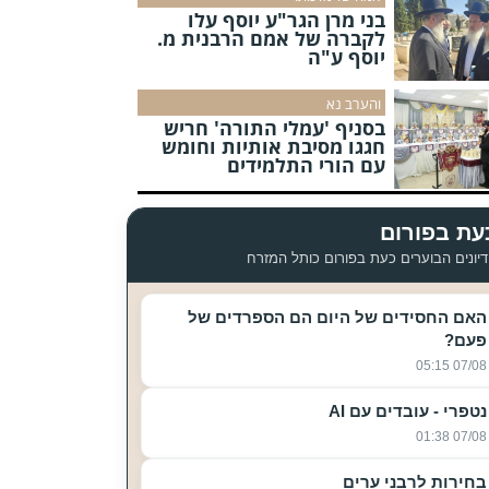
בני מרן הגר"ע יוסף עלו
לקברה של אמם הרבנית מ.
יוסף ע"ה
והערב נא
בסניף 'עמלי התורה' חריש
חגגו מסיבת אותיות וחומש
עם הורי התלמידים
עת בפורום
יונים הבוערים כעת בפורום כותל המזרח
האם החסידים של היום הם הספרדים של
פעם?
07/08 05:15
נטפרי - עובדים עם AI
07/08 01:38
בחירות לרבני ערים