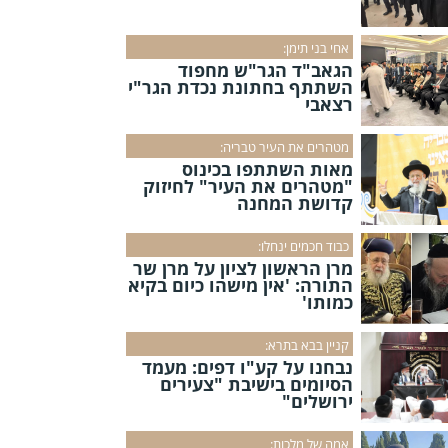
אחי בני תימן:
הגאב"ד הגר"ש מחפוד
השתתף בחתונת נכדת הגר"י
רצאבי
מטהרים את העיר טבריה:
מאות השתתפו בכינוס
"מטהרים את העיר" לחיזוק
קדושת המחנה
כבוד חכמים ינחלו:
מרן הראשון לציון על מרן שר
התורה: 'אין מישהו כיום בקיא
כמותו'
קניין בבא בתרא:
נבחנו על קע"ו דפים: מעמד
הסיומים בישיבת "צעירים
ירושלים"
אמה של מלכות: