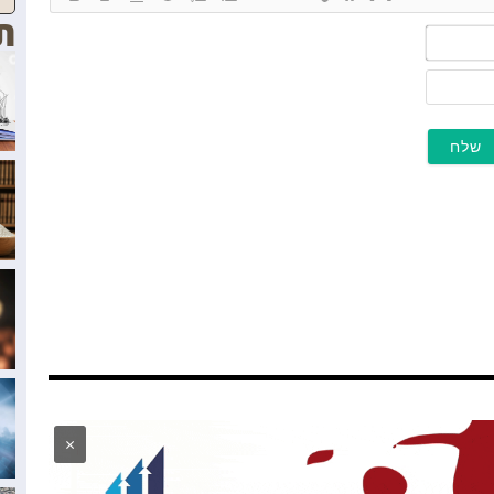
ת
שם*
מייל
×