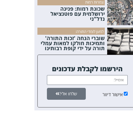
צמרות רמות
שכונת רמות: פנינה
ירושלמית עם פוטנציאל
נדל"ני
למען לומדי התורה:
שוברי הנחה 'זכות התורה'
ותמיכות חולקו למאות עמלי
תורה על ידי קופת רבותינו
הירשמו לקבלת עדכונים
שלחו אלי!
אישור דיוור