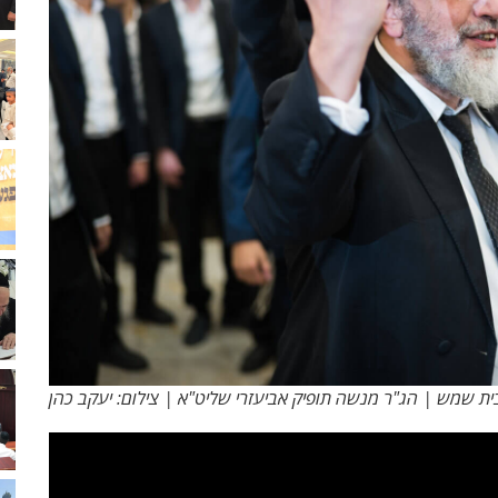
ת שמש | הג"ר מנשה תופיק אביעזרי שליט"א | צילום: יעקב כהן