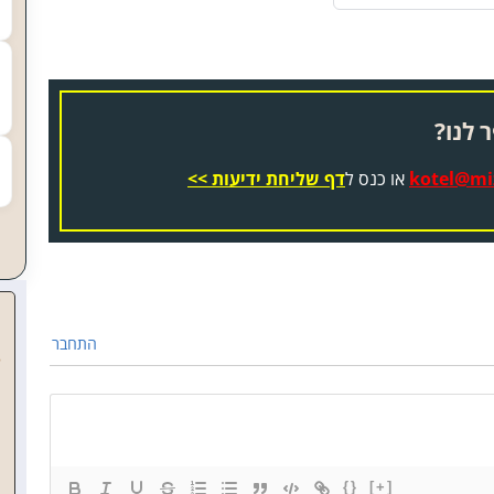
 לנו?
kotel@miz
או כנס ל
דף שליחת ידיעות >>
התחבר
{}
[+]