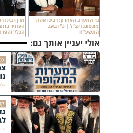
נר המערב האחרון: רבינו אהרן
מרן רבינו ר
מונסונגו זצ"ל | כ"ו באב
העתיר בתפי
התשע"ח
הכלל והפרט
אולי יעניין אותך גם:
כנ
צפ
נו
אלחנ
קוֹ
גד
לב
אבי