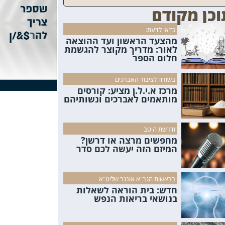
וכן מקודם
כדאי לדעת:
מהצעד הראשון ועד ההוצאה
לאור: מדריך מקוצר להגשמת
חלום הספר
בשורה לציבור האברכים
מרכז א.י.ל.ן מציע: קורסים
מותאמים לאברכים ונשותיהם
ודרשת היטב
מחפשים מרצה או דרשן?
המיזם הזה יעשה לכם סדר
בראשות הגר"א אונגר שליט"א
חדש: בית הוראה לשאלות
בנושאי בריאות הנפש