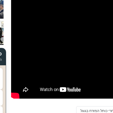
כ
הד
רי כותל המזרח בגוגל