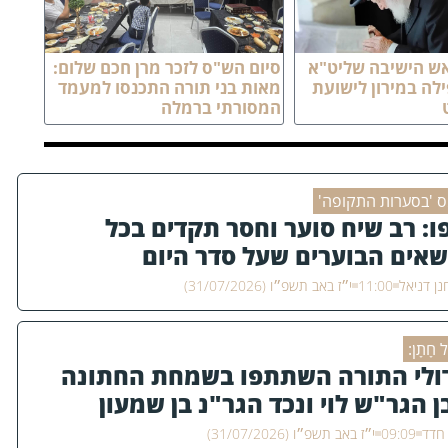
אש הישיבה שליט"א
סיום הש"ס לזכר מרן חכם שלום:
לה במירון לישועת
מאות בני תורה התכנסו למעמד
המסורתי ברמלה
ס 'בסערות התקופה'
ו: רב שיח סוער וחסר תקדים בכל
שאים הבוערים שעל סדר היום
ן דניאל
11:00
י״ז באב תשפ״ו (31/07/2026)
ל חָתָן:
ולי התורה השתתפו בשמחת החתונה
ן הגר"ש לוי ונכד הגר"נ בן שמעון
 חדד
09:09
י״ז באב תשפ״ו (31/07/2026)