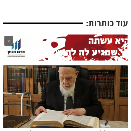
וד כותרות:
×