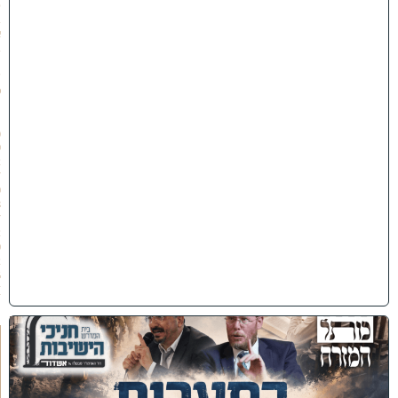
ט
ב
א
ב
ת
ש
פ
״
ו
(
0
2
/
0
8
/
2
0
2
6
)
כ
נ
ס
'
ב