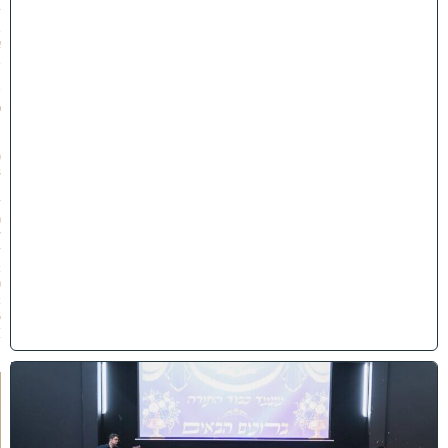
ז
ב
א
ב
ת
ש
פ
״
ו
(
3
1
/
0
7
/
2
0
2
6
)
י
ב
נ
ה