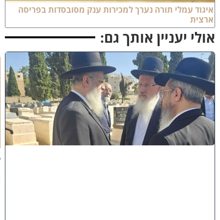
יגוד עמלי תורה נערך למכירות ענק מסובסדות בפריסה
רצית
ולי יעניין אותך גם:
א
מ
ה
ש
ל
מ
ל
כ
ו
ת
:
ב
נ
י
מ
ר