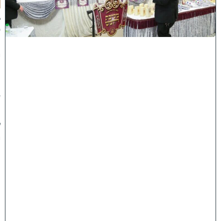
א
ב
ס
נ
י
ף
'
ע
מ
ל
י
ה
ת
ו
ר
ה