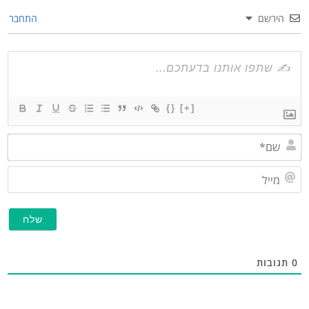
הירשם
התחבר
{}
[+]
שם*
מייל
תגובות