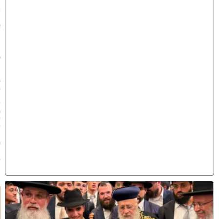
״
ז
ב
א
ב
ת
ש
פ
״
ו
(
3
1
/
0
7
/
2
0
2
6
)
ק
וֹ
ל
חָ