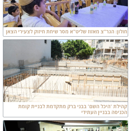
ולון: הגר"צ מאזוז שליט"א מסר שיחת חיזוק לצעירי הצאן
הילת 'היכל השם' בבני ברק מתקדמת לבניית קומת
כניסה בבניין העתידי