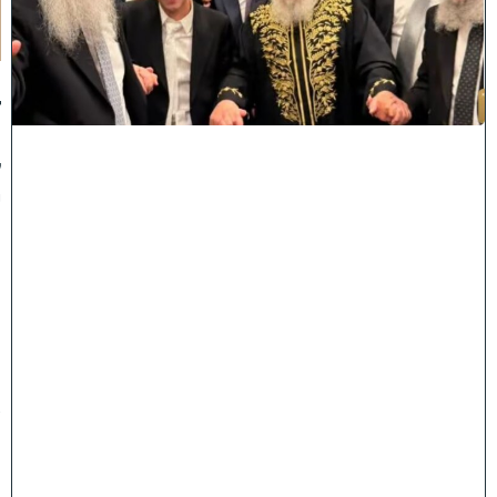
תָ
ן
:
ג
ד
ו
ל
י
ה
ת
ו
ר
ה
ה
ש
ת
ת