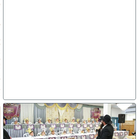
א
ב
ת
ש
פ
״
ו
(
0
2
/
0
8
/
2
0
2
6
)
ו
ה
ע
ר
ב
נ