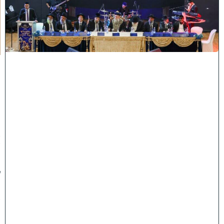
ו
ח
כ
מ
י
ה
:
מ
ר
ן
ה
ר
א
ש
"
ל
ה
ש
ת