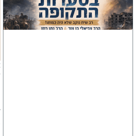
ס
ע
ר
ו
ת
ה
ת
ק
ו
פ
ה
'
צ
פ
ו
:
ר
ב
ש
י
ח